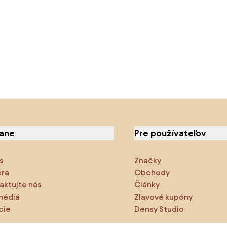
iane
Pre používateľov
s
Značky
éra
Obchody
aktujte nás
Články
médiá
Zľavové kupóny
cie
Densy Studio