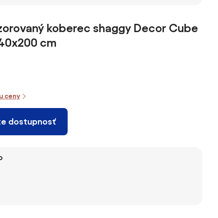
 vzorovaný koberec shaggy Decor Cube
140x200 cm
iu ceny
te dostupnosť
o