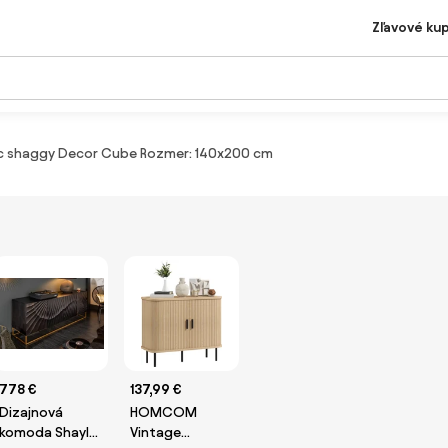
Zľavové ku
ec shaggy Decor Cube Rozmer: 140x200 cm
778 €
137,99 €
Dizajnová
HOMCOM
komoda Shayla
Vintage