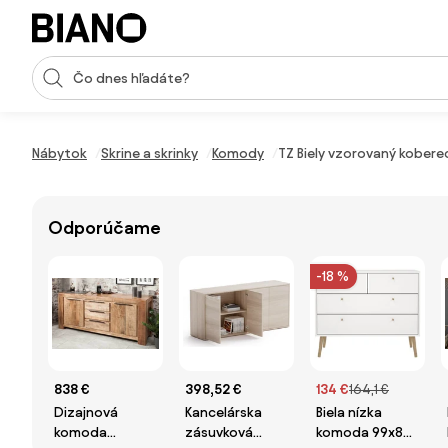
Preskočiť navigáciu, prejsť na obsah
Vstup pre vyhľadávanie
Preskočiť obsah, prejsť na pätu
Nábytok
Skrine a skrinky
Komody
TZ Biely vzorovaný kober
Odporúčame
-18 %
838 €
398,52 €
134 €
164,1 €
Dizajnová
Kancelárska
Biela nízka
komoda
zásuvková
komoda 99x82