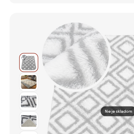
Thunder 175 cm
komoda BLOCK,
cm Bodo –
1600 × 400 ×
Tvilum
710 mm, 4×
dvere, dub
prírodný
Nie je skladom