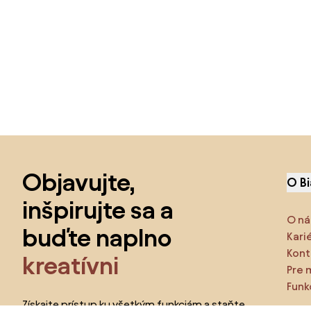
Preskočiť pätu, prejsť na začiatok stránky
Objavujte,
O B
inšpirujte sa a
O ná
buďte naplno
Kari
Kont
kreatívni
Pre 
Funk
Získajte prístup ku všetkým funkciám a staňte