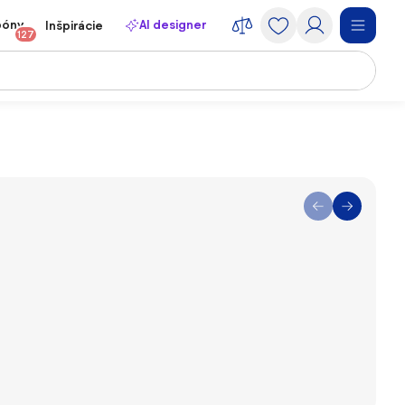
póny
AI designer
Inšpirácie
127