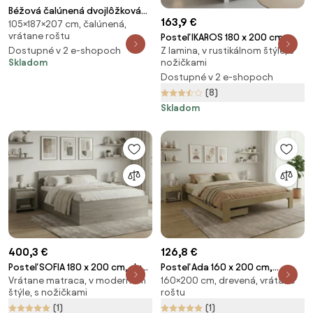
Béžová čalúnená dvojlôžková
163,9 €
105×187×207 cm, čalúnená,
posteľ s roštom 180x200 cm
vrátane roštu
Posteľ IKAROS 180 x 200 cm,
Noira Slim – Bonami Selection
Z lamina, v rustikálnom štýle, s
Dostupné v 2 e-shopoch
biela/dub sonoma Rošt: S
nožičkami
Skladom
lamelovým roštom, Matrac: Bez
Dostupné v 2 e-shopoch
matraca
(8)
Skladom
400,3 €
126,8 €
Posteľ SOFIA 180 x 200 cm, dub
Posteľ Ada 160 x 200 cm,
Vrátane matraca, v modernom
160×200 cm, drevená, vrátane
hľuzovka Rošt: S latkovým
borovica Rošt: S lamelovým
štýle, s nožičkami
roštu
roštom, Matrac: Matrac
roštom, Matrac: Bez matraca
(1)
(1)
SOMMERA 18 cm