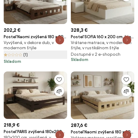
202,2 €
328,3 €
Posteľ Naomi zvýšená 180 x 200
Posteľ SOFIA 160 x 200 cm, biela
Vyvýšená, v dekore dub, v
Vrátane matraca, v modernom
cm, dub Rošt: S lamelovým
Rošt: Bez roštu, Matrac:
modernom štýle
štýle, v rustikálnom štýle
roštom, Matrac: Bez matraca
Matrac SOMMERA 18 cm
Dostupné v 2 e-shopoch
(1)
Skladom
Skladom
218,9 €
287,6 €
Posteľ PARIS zvýšená 180x200
Posteľ Naomi zvýšená 180 x 200
180×200 cm, vyvýšená, v
cm, orech Rošt: S lamelovým
Vrátane matraca, vyvýšená, v