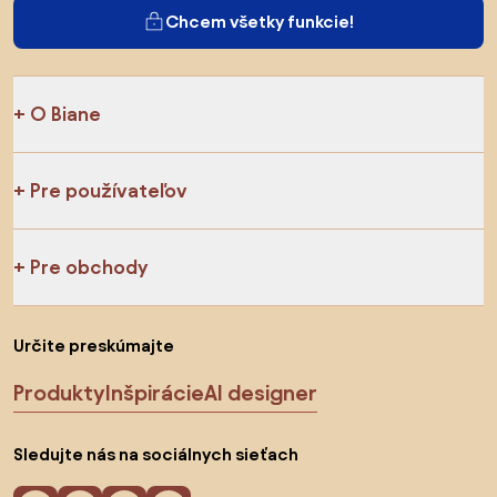
Chcem všetky funkcie!
O Biane
Pre používateľov
Pre obchody
Určite preskúmajte
Produkty
Inšpirácie
AI designer
Sledujte nás na sociálnych sieťach