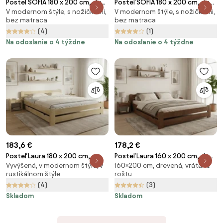
Postel SOFIA 180 x 200 cm, dub
Posteľ SOFIA 180 x 200 cm, dub
V modernom štýle, s nožičkami,
V modernom štýle, s nožičkami,
sonoma Rošt: S lamelovým
hľuzovka Rošt: S lamelovým
bez matraca
bez matraca
roštom, Matrac: Bez matraca
roštom, Matrac: Bez matraca
(4)
(1)
Na odoslanie o 4 týždne
Na odoslanie o 4 týždne
183,6 €
178,2 €
Posteľ Laura 180 x 200 cm,
Posteľ Laura 160 x 200 cm, dub
Vyvýšená, v modernom štýle, v
160×200 cm, drevená, vrátane
borovica Rošt: S latkovým
Rošt: S lamelovým roštom,
rustikálnom štýle
roštu
roštom, Matrac: Bez matraca
Matrac: Bez matraca
(4)
(3)
Skladom
Skladom