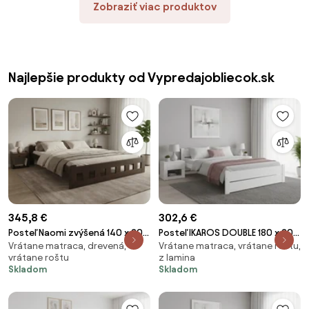
Zobraziť viac produktov
Najlepšie produkty od Vypredajobliecok.sk
345,8 €
302,6 €
Posteľ Naomi zvýšená 140 x 200
Posteľ IKAROS DOUBLE 180 x 200
Vrátane matraca, drevená,
Vrátane matraca, vrátane roštu,
cm, orech Rošt: S lamelovým
cm, biela Rošt: S lamelovým
vrátane roštu
z lamina
roštom, Matrac: Matrac
roštom, Matrac: Matrac DELUXE
Skladom
Skladom
SOMMERA 18 cm
10 cm