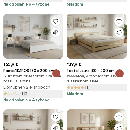
Na odoslanie o 4 týždne
Skladom
163,9 €
139,9 €
Posteľ IKAROS 180 x 200 cm,
Posteľ Laura 180 x 200 cm,
S úložným priestorom, vrátane
Vyvýšená, v modernom štýle, v
biela Rošt: S lamelovým roštom,
borovica Rošt: Bez roštu,
roštu, z lamina
rustikálnom štýle
Matrac: Bez matraca
Matrac: Bez matraca
Dostupné v 2 e-shopoch
(1)
(2)
Skladom
Na odoslanie o 4 týždne