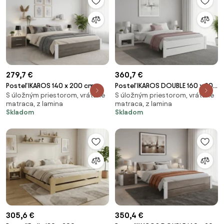
279,7 €
360,7 €
Posteľ IKAROS 140 x 200 cm,
Posteľ IKAROS DOUBLE 160 x 200
S úložným priestorom, vrátane
S úložným priestorom, vrátane
biela/dub hľuzovka Rošt: Bez
cm, biela Rošt: Bez roštu,
matraca, z lamina
matraca, z lamina
roštu, Matrac: Matrac
Matrac: Matrac COCO MAXI 20
Skladom
Skladom
SOMMERA 18 cm
cm
305,6 €
350,4 €