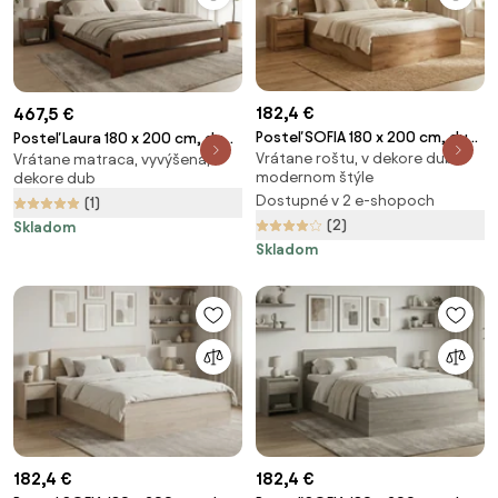
182,4 €
467,5 €
Posteľ SOFIA 180 x 200 cm, dub
Posteľ Laura 180 x 200 cm, dub
Vrátane roštu, v dekore dub, v
artisan Rošt: S lamelovým
Vrátane matraca, vyvýšená, v
Rošt: S latkovým roštom,
modernom štýle
dekore dub
roštom, Matrac: Bez matraca
Matrac: Matrac COCO MAXI 20
Dostupné v 2 e-shopoch
(1)
cm
(2)
Skladom
Skladom
182,4 €
182,4 €