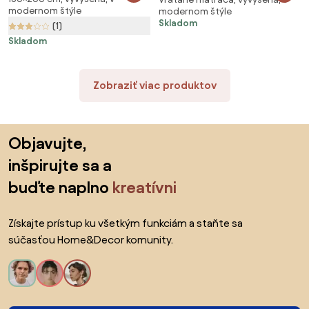
cm, borovica Rošt: Bez roštu,
modernom štýle
modernom štýle
roštom, Matrac: Bez matraca
Matrac: Matrac DELUXE 10 cm
Skladom
(1)
Skladom
Zobraziť viac produktov
Preskočiť pätu, prejsť na začiatok stránky
Objavujte,
inšpirujte sa a
buďte naplno
kreatívni
Získajte prístup ku všetkým funkciám a staňte sa
súčasťou Home&Decor komunity.