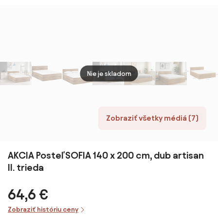
Matrac: Bez
Matrac: Bez
Matrac: Bez
matraca
matraca
matraca
Nie je skladom
Zobraziť všetky médiá (7)
AKCIA Posteľ SOFIA 140 x 200 cm, dub artisan
II. trieda
64,6 €
Zobraziť históriu ceny