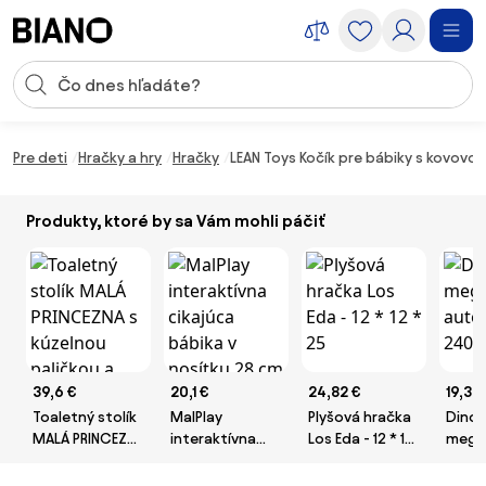
Preskočiť navigáciu, prejsť na obsah
Vstup pre vyhľadávanie
Preskočiť obsah, prejsť na pätu
Pre deti
Hračky a hry
Hračky
LEAN Toys Kočík pre bábiky s kovovou
Produkty, ktoré by sa Vám mohli páčiť
39,6 €
20,1 €
24,82 €
19,3 €
Toaletný stolík
MalPlay
Plyšová hračka
Dinos
MALÁ PRINCEZNA
interaktívna
Los Eda - 12 * 12
mega
s kúzelnou
cikajúca bábika
* 25
auto
paličkou a MP3
v nosítku 28 cm
dielik