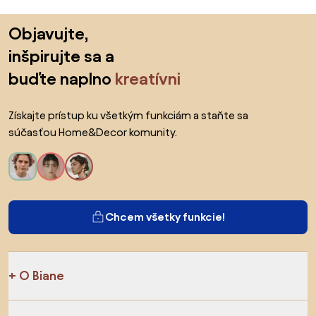
Preskočiť pätu, prejsť na začiatok stránky
Objavujte,
inšpirujte sa a
buďte naplno
kreatívni
Získajte prístup ku všetkým funkciám a staňte sa
súčasťou Home&Decor komunity.
Chcem všetky funkcie!
O Biane