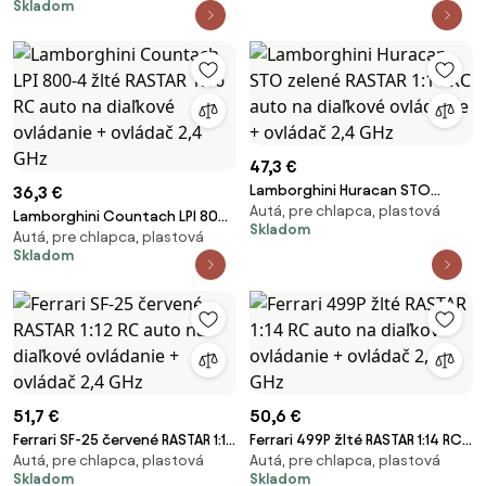
Skladom
2,4 GHz
auto na diaľkové ovládanie +
ovládač 2,4 GHz
47,3 €
Lamborghini Huracan STO
36,3 €
Autá, pre chlapca, plastová
zelené RASTAR 1:14 RC auto na
Lamborghini Countach LPI 800-
Skladom
diaľkové ovládanie + ovládač
Autá, pre chlapca, plastová
4 žlté RASTAR 1:16 RC auto na
Skladom
2,4 GHz
diaľkové ovládanie + ovládač
2,4 GHz
51,7 €
50,6 €
Ferrari SF-25 červené RASTAR 1:12
Ferrari 499P žlté RASTAR 1:14 RC
Autá, pre chlapca, plastová
Autá, pre chlapca, plastová
RC auto na diaľkové ovládanie +
auto na diaľkové ovládanie +
Skladom
Skladom
ovládač 2,4 GHz
ovládač 2,4 GHz