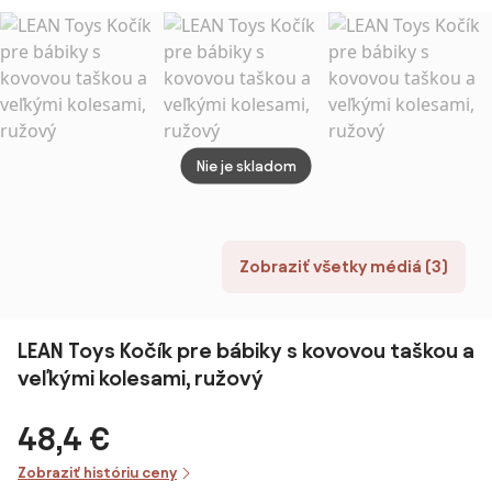
Nie je skladom
Zobraziť všetky médiá (3)
LEAN Toys Kočík pre bábiky s kovovou taškou a
veľkými kolesami, ružový
48,4 €
Zobraziť históriu ceny