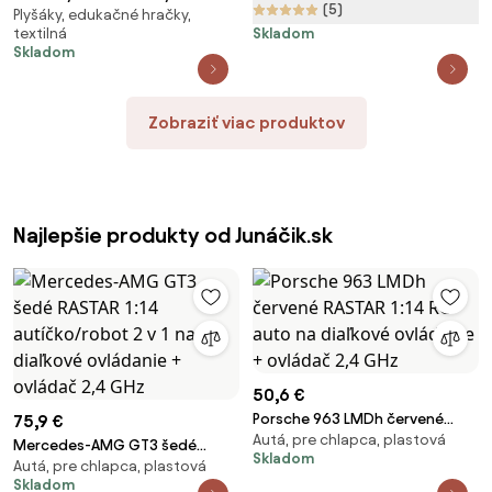
(5)
Plyšáky, edukačné hračky,
s loptičkami ø 90x30 cm
textilná
Skladom
Montessori – Meowbaby
Skladom
Zobraziť viac produktov
Najlepšie produkty od Junáčik.sk
50,6 €
Porsche 963 LMDh červené
75,9 €
Autá, pre chlapca, plastová
RASTAR 1:14 RC auto na diaľkové
Mercedes-AMG GT3 šedé
Skladom
ovládanie + ovládač 2,4 GHz
Autá, pre chlapca, plastová
RASTAR 1:14 autíčko/robot 2 v 1
Skladom
na diaľkové ovládanie + ovládač