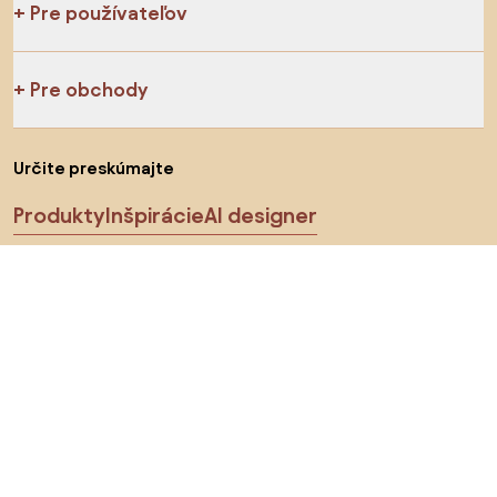
Pre používateľov
Pre obchody
Určite preskúmajte
Produkty
Inšpirácie
AI designer
Sledujte nás na sociálnych sieťach
Cookies
Zásady ochrany osobných údajov
Podmienky používania
Vyberte krajinu