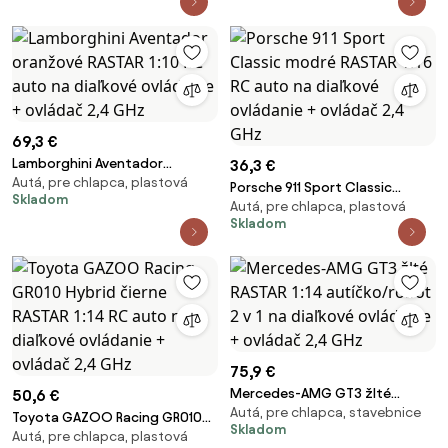
2,4 GHz
69,3 €
Lamborghini Aventador
36,3 €
Autá, pre chlapca, plastová
oranžové RASTAR 1:10 RC auto
Porsche 911 Sport Classic
Skladom
na diaľkové ovládanie + ovládač
Autá, pre chlapca, plastová
modré RASTAR 1:16 RC auto na
2,4 GHz
Skladom
diaľkové ovládanie + ovládač
2,4 GHz
75,9 €
Mercedes-AMG GT3 žlté
50,6 €
Autá, pre chlapca, stavebnice
RASTAR 1:14 autíčko/robot 2 v 1
Toyota GAZOO Racing GR010
Skladom
na diaľkové ovládanie + ovládač
Autá, pre chlapca, plastová
Hybrid čierne RASTAR 1:14 RC