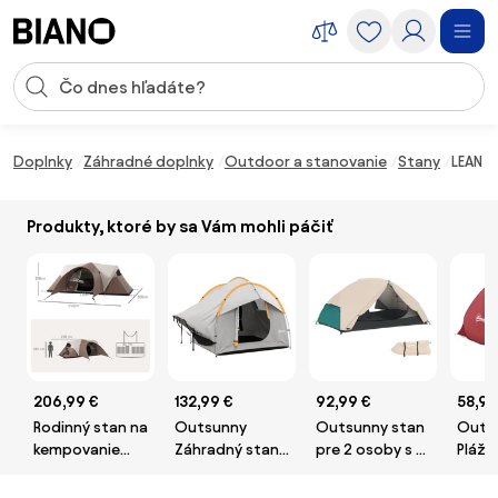
Preskočiť navigáciu, prejsť na obsah
Vstup pre vyhľadávanie
Preskočiť obsah, prejsť na pätu
Doplnky
Záhradné doplnky
Outdoor a stanovanie
Stany
LEAN B
Produkty, ktoré by sa Vám mohli páčiť
206,99 €
132,99 €
92,99 €
58,99
Rodinný stan na
Outsunny
Outsunny stan
Outs
kempovanie
Záhradný stan
pre 2 osoby s 2
Plážo
Outsunny pre
pre autá pre 6
predsienkami,
Príst
5-6 osôb,
osôb,
vodotesný
Up