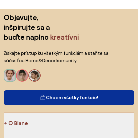
Preskočiť pätu, prejsť na začiatok stránky
Objavujte,
inšpirujte sa a
buďte naplno
kreatívni
Získajte prístup ku všetkým funkciám a staňte sa
súčasťou Home&Decor komunity.
Chcem všetky funkcie!
O Biane