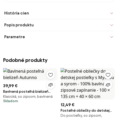
História cien
Popis produktu
Parametre
Podobné produkty
39,99 €
Bavlnená posteľná bielizeň
Klasická, so zipsom, bavlnená
Autunno
Skladom
12,49 €
Posteľné obliečky do detskej
Do postieľky, so zipsom,
postieľky s Myškou a syrom -