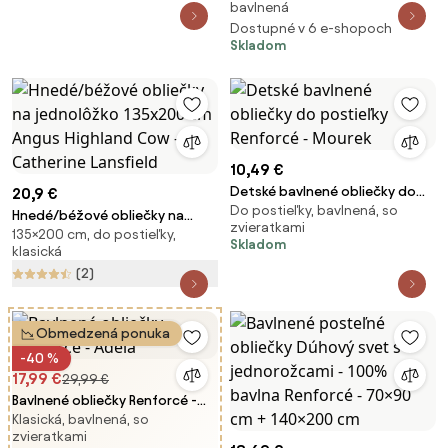
bavlnená
100% bavlna - zipsové
Dostupné v 6 e-shopoch
zapínanie - 100 × 135 cm + 40 ×
Skladom
60 cm
10,49 €
Detské bavlnené obliečky do
20,9 €
Do postieľky, bavlnená, so
postieľky Renforcé - Mourek
Hnedé/béžové obliečky na
zvieratkami
135×200 cm, do postieľky,
jednolôžko 135x200 cm Angus
Skladom
klasická
Highland Cow – Catherine
(2)
Lansfield
Obmedzená ponuka
-40 %
17,99 €
29,99 €
Bavlnené obliečky Renforcé -
Klasická, bavlnená, so
Adela
zvieratkami