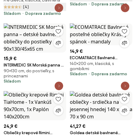
Pre dievča, klasická, bavlnená
LITTLE PONY STARS biele Rozmer
Skladom
Doprava zadarmo
obliečky: 60 x 70 cm | 140 x 200
(4)
cm
Skladom
Doprava zadarmo
14,9 €
ECOMATRACE Bavlnené
15,9 €
140×200 cm, klasická, s
posteľné obliečky Krásny
INTERMEDIC SK Morská panna –
gombíkmi
spánok - mandaly
90×130 cm, do postieľky, s
detské bavlnené obliečky do
Skladom
Doprava zadarmo
princeznami
postieľky 90x130/45x65 cm
Skladom
24,9 €
41,27 €
Obliečky krepové Rimini
Goldea detské bavlnené