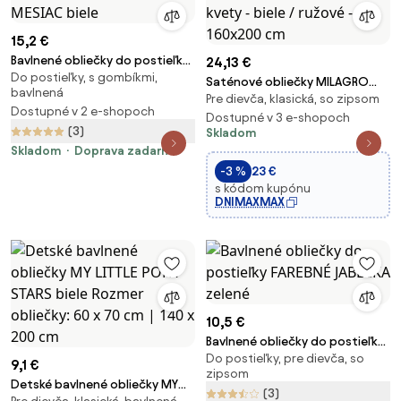
15,2 €
Bavlnené obliečky do postieľky
24,13 €
Do postieľky, s gombíkmi,
JEDNOROŽEC A MESIAC biele
Saténové obliečky MILAGRO
bavlnená
Pre dievča, klasická, so zipsom
VERDE Jemné kvety - biele /
Dostupné v 2 e-shopoch
ružové - 160x200 cm
Dostupné v 3 e-shopoch
(3)
Skladom
Skladom
Doprava zadarmo
-3 %
23 €
s kódom kupónu
DNIMAXMAX
10,5 €
Bavlnené obliečky do postieľky
Do postieľky, pre dievča, so
FAREBNÉ JABĹČKA zelené
9,1 €
zipsom
Detské bavlnené obliečky MY
(3)