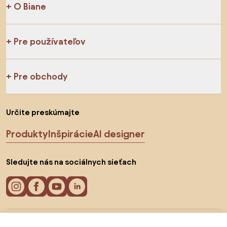
O Biane
Pre používateľov
Pre obchody
Určite preskúmajte
Produkty
Inšpirácie
AI designer
Sledujte nás na sociálnych sieťach