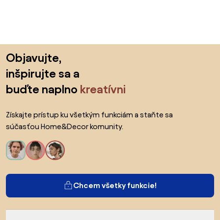
Preskočiť pätu, prejsť na začiatok stránky
Objavujte,
inšpirujte sa a
buďte naplno
kreatívni
Získajte prístup ku všetkým funkciám a staňte sa
súčasťou Home&Decor komunity.
Chcem všetky funkcie!