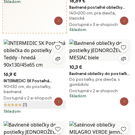
18,69 €
Skladom
Bavlnené posteľné obliečky
140×200 cm, pre dievča,
Dúhový svet s jednorožcami -
klasická
100% bavlna Renforcé - 70×90
Dostupné v 3 e-shopoch
cm + 140×200 cm
Skladom
10,3 €
Bavlnené obliečky do postieľky
16,9 €
Do postieľky, pre dievča, s
JEDNOROŽEC A MESIAC biele
INTERMEDIC SK Posteľná
gombíkmi
90×130 cm, do postieľky,
obliečka do postieľky Teddy -
Dostupné v 2 e-shopoch
bavlnená
hnedá 90x130/45x65 cm
Skladom
Dostupné v 2 e-shopoch
(1)
Skladom