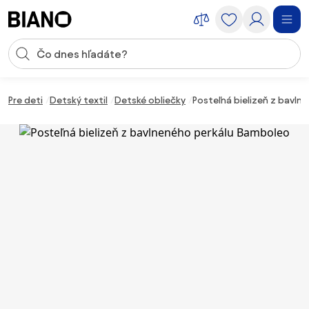
Preskočiť navigáciu, prejsť na obsah
Vstup pre vyhľadávanie
Preskočiť obsah, prejsť na pätu
Pre deti
Detský textil
Detské obliečky
Posteľná bielizeň z bavl