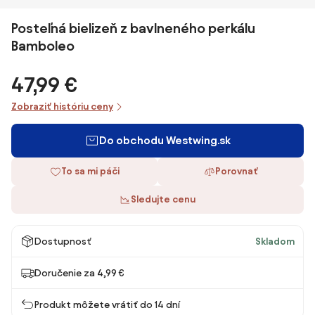
Posteľná bielizeň z bavlneného perkálu
Bamboleo
47,99 €
Zobraziť históriu ceny
Do obchodu Westwing.sk
To sa mi páči
Porovnať
Sledujte cenu
Dostupnosť
Skladom
Doručenie za 4,99 €
Produkt môžete vrátiť do 14 dní