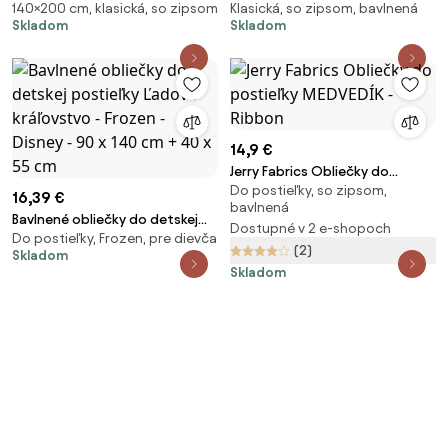
140×200 cm, klasická, so zipsom
Klasická, so zipsom, bavlnená
TiaHome - 1x Vankúš 90x70cm,
obliečky - srdiečka na jesennej
Skladom
Skladom
1x Paplón 140x200cm
hnedej 140 x 200 a 70 x 90 cm
14,9 €
Jerry Fabrics Obliečky do
Do postieľky, so zipsom,
postieľky MEDVEDÍK - Ribbon
16,39 €
bavlnená
Bavlnené obliečky do detskej
Dostupné v 2 e-shopoch
Do postieľky, Frozen, pre dievča
postieľky Ľadové kráľovstvo -
(2)
Skladom
Frozen - Disney - 90 x 140 cm +
Skladom
40 x 55 cm