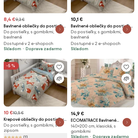
8,4 €
10,1 €
9,3 €
Bavlnené obliečky do postieľky
Bavlnené obliečky do postieľky
Do postieľky, s gombíkmi,
Do postieľky, s gombíkmi,
Renforcé FOXIVA sivé Rozmer
FOXIVA sivá Rozmer obliečok: 45
bavlnená
bavlnená
obliečky: 45 x 65 cm | 90 x 135
x 65 cm | 90 x 135 cm
Dostupné v 2 e-shopoch
Dostupné v 2 e-shopoch
cm
Skladom
Doprava zadarmo
Skladom
-5 %
10 €
10,5 €
14,9 €
Krepové obliečky do postieľky
ECOMATRACE Bavlnené
Do postieľky, s gombíkmi, so
Renforcé FOXIVA sivé Rozmer
140×200 cm, klasická, s
posteľné obliečky Béžové leto
zipsom
gombíkmi
obliečky: 45 x 65 cm | 90 x 140
Skladom
Doprava zadarmo
(1)
cm