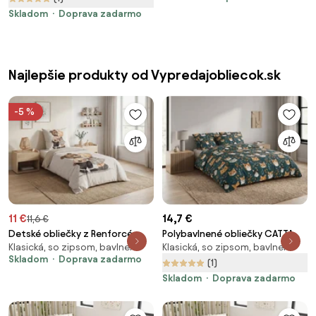
Skladom
Doprava zadarmo
Najlepšie produkty od Vypredajobliecok.sk
-5 %
11 €
14,7 €
11,6 €
Detské obliečky z Renforcé
Polybavlnené obliečky CATTAMI
Klasická, so zipsom, bavlnená
Klasická, so zipsom, bavlnená
bavlny TEDDY HENRY béžové
POLY tmavozelené Rozmer
Skladom
Doprava zadarmo
Rozmer obliečky: 80 x 80 cm |
obliečky: 70 x 90 cm | 140 x 220
(1)
135 x 200 cm
cm
Skladom
Doprava zadarmo