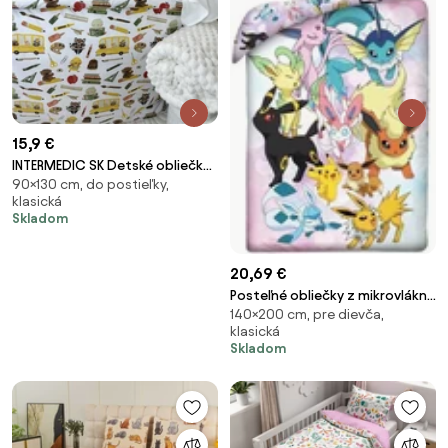
15,9 €
INTERMEDIC SK Detské obliečky
90×130 cm, do postieľky,
Škôlka 90x130 / 45x65 cm – 100
klasická
% bavlna, zips
Skladom
20,69 €
Posteľné obliečky z mikrovlákna
140×200 cm, pre dievča,
Pokémoni - motív Pikachu a
klasická
Eeveelutions - 70x90 cm +
Skladom
140x200 cm