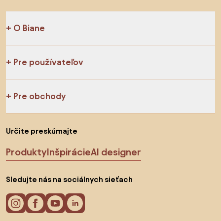
O Biane
Pre používateľov
Pre obchody
Určite preskúmajte
Produkty
Inšpirácie
AI designer
Sledujte nás na sociálnych sieťach