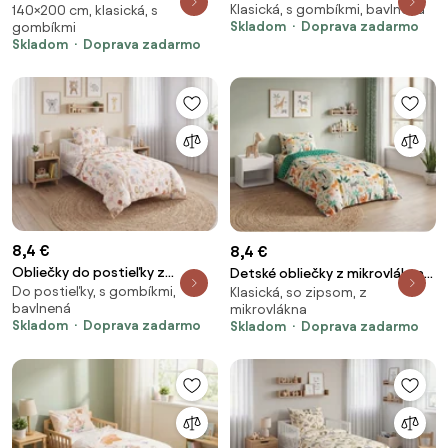
Klasická, s gombíkmi, bavlnená
bavlny ANIMORA farebné
140×200 cm, klasická, s
TREES POLY zelené Rozmer
Skladom
Doprava zadarmo
gombíkmi
Rozmer obliečky: 70 x 90 cm |
obliečky: 70 x 90 cm | 140 x 200
Skladom
Doprava zadarmo
140 x 200 cm
cm
8,4 €
8,4 €
Obliečky do postieľky z
Detské obliečky z mikrovlákna
Do postieľky, s gombíkmi,
Renforcé bavlny ALPHORA
Klasická, so zipsom, z
JUNGLE FRIENDS farebné Rozmer
bavlnená
mikrovlákna
farebné Rozmer obliečky: 45 x
obliečky: 70 x 90 cm | 140 x 200
Skladom
Doprava zadarmo
Skladom
Doprava zadarmo
65 cm | 90 x 135 cm
cm