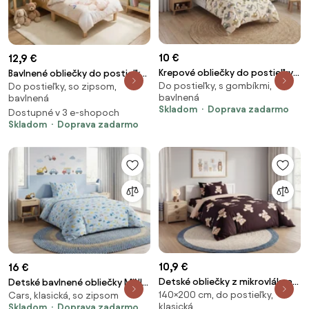
10 €
12,9 €
Krepové obliečky do postieľky
Bavlnené obliečky do postieľky
Do postieľky, s gombíkmi,
Renforcé DIGGERO farebné
Do postieľky, so zipsom,
BUNNY STAR béžové Rozmer
bavlnená
bavlnená
Rozmer obliečky: 45 x 65 cm |
obliečky: 40 x 60 cm | 100 x 135
Skladom
Doprava zadarmo
Dostupné v 3 e-shopoch
90 x 140 cm
cm
Skladom
Doprava zadarmo
10,9 €
16 €
Detské obliečky z mikrovlákna
Detské bavlnené obliečky MINI
140×200 cm, do postieľky,
CUTE BEAR farebné Rozmer
Cars, klasická, so zipsom
TRUCKS modré, 100% bavlna
klasická
Skladom
Doprava zadarmo