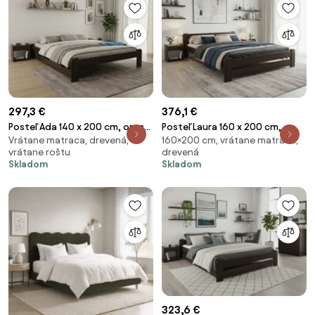
297,3 €
376,1 €
Posteľ Ada 140 x 200 cm, orech
Posteľ Laura 160 x 200 cm,
Vrátane matraca, drevená,
160×200 cm, vrátane matraca,
Rošt: S latkovým roštom,
orech Rošt: S latkovým roštom,
vrátane roštu
drevená
Matrac: Matrac SOMMERA 18
Matrac: Matrac SOMMERA 18
Skladom
Skladom
cm
cm
323,6 €