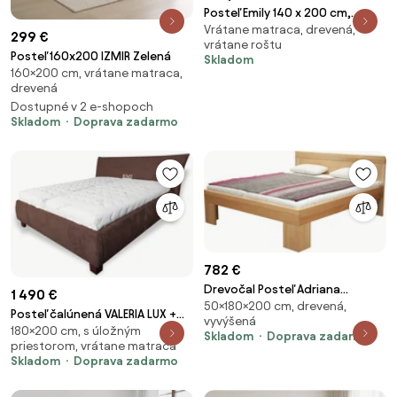
Posteľ Emily 140 x 200 cm,
Vrátane matraca, drevená,
orech Rošt: S latkovým roštom,
299 €
vrátane roštu
Matrac: Matrac SOMMERA 18
Posteľ 160x200 IZMIR Zelená
Skladom
cm
160×200 cm, vrátane matraca,
drevená
Dostupné v 2 e-shopoch
Skladom
Doprava zadarmo
782 €
Drevočal Posteľ Adriana
1 490 €
50×180×200 cm, drevená,
Veľkosť: 200 x 180 x 50
Posteľ čalúnená VALERIA LUX +
vyvýšená
180×200 cm, s úložným
lamelový rošt + matrac EMI
Skladom
Doprava zadarmo
priestorom, vrátane matraca
Skladom
Doprava zadarmo