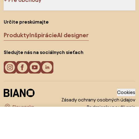
Určite preskúmajte
Produkty
Inšpirácie
AI designer
Sledujte nás na sociálnych sieťach
Cookies
Zásady ochrany osobných údajov
Podmienky používania
Vyberte krajinu
© 2026 Biano s.r.o.
1 649 €
Do obchodu