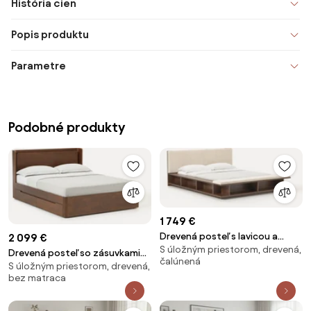
História cien
Popis produktu
Parametre
Podobné produkty
1 749 €
Drevená posteľ s lavicou a
2 099 €
S úložným priestorom, drevená,
bočnými policami Clark
Drevená posteľ so zásuvkami
čalúnená
S úložným priestorom, drevená,
Allow
bez matraca