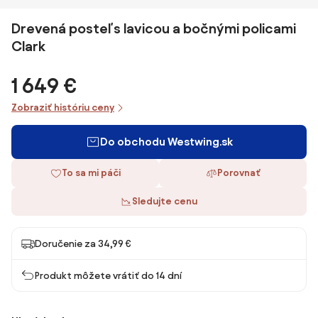
Drevená posteľ s lavicou a bočnými policami
Clark
1 649 €
Zobraziť históriu ceny
Do obchodu Westwing.sk
To sa mi páči
Porovnať
Sledujte cenu
Doručenie za 34,99 €
Produkt môžete vrátiť do 14 dní