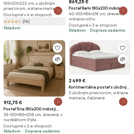
869,25 €
105×201×222 cm, s úložným
posteľ s úložným priestorom s
Posteľ Rami 180x200 indický
priestorom, vrátane matraca
roštom 180x200 cm Lotte –
40-100×186×218 cm, drevená,
masív palisander Natural
Dostupné v 4 e-shopoch
Meise Möbel
vrátane roštu
(14)
Dostupné v 3 e-shopoch
Skladom
Skladom
Doprava zadarmo
2 499 €
Kontinentálna posteľ s úložným
S úložným priestorom, vrátane
priestorom Romia
matraca, čalúnená
912,75 €
Posteľ Sita 180x200 indický
35-100×186×208 cm, drevená, v
masív mango
rustikálnom štýle
Dostupné v 2 e-shopoch
Skladom
Doprava zadarmo