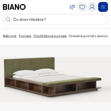
Preskočiť navigáciu, prejsť na obsah
Vstup pre vyhľadávanie
Preskočiť obsah, prejsť na pätu
Nábytok
Postele
Dvojlôžkové postele
Drevená posteľ s lavicou 