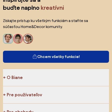
buďte naplno
kreatívni
Získajte prístup ku všetkým funkciám a staňte sa
súčasťou Home&Decor komunity.
Chcem všetky funkcie!
O Biane
Pre používateľov
Pre obchody