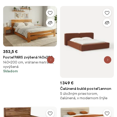
353,5 €
Posteľ PARIS zvýšená 140x200
140×200 cm, vrátane matraca,
cm, jelša Rošt: S latkovým
vyvýšená
roštom, Matrac: Matrac
Skladom
SOMMERA 18 cm
1 349 €
Čalúnená buklé posteľ Lennon
S úložným priestorom,
čalúnená, v modernom štýle