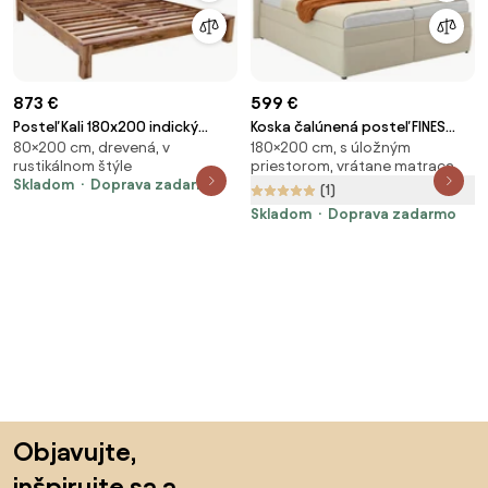
873 €
599 €
Posteľ Kali 180x200 indický
Koska čalúnená posteľ FINES
80×200 cm, drevená, v
180×200 cm, s úložným
masív palisander Only stain
180x200 pneu smotanová
rustikálnom štýle
priestorom, vrátane matraca
Skladom
Doprava zadarmo
(1)
Skladom
Doprava zadarmo
Preskočiť pätu, prejsť na začiatok stránky
Objavujte,
inšpirujte sa a