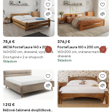
75,6 €
376,1 €
AKCIA Posteľ Laura 140 x 200
Posteľ Laura 160 x 200 cm, jelša
140×200 cm, drevená, vyvýšená
160×200 cm, vrátane matraca,
cm, dub II. akosť Rošt: Bez
Rošt: S latkovým roštom,
drevená
roštu, Matrac: Bez matraca
Dostupné v 2 e-shopoch
Matrac: Matrac SOMMERA 18
Skladom
Skladom
cm
1 212 €
Béžová čalúnená dvojlôžková