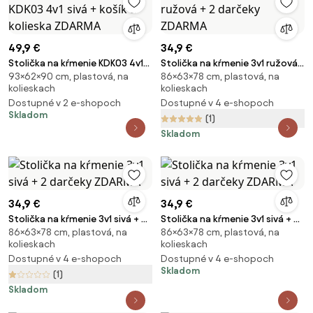
49,9 €
34,9 €
Stolička na kŕmenie KDK03 4v1
Stolička na kŕmenie 3v1 ružová
93×62×90 cm, plastová, na
86×63×78 cm, plastová, na
sivá + košík a kolieska ZDARMA
+ 2 darčeky ZDARMA
kolieskach
kolieskach
Dostupné v 2 e-shopoch
Dostupné v 4 e-shopoch
Skladom
(1)
Skladom
34,9 €
34,9 €
Stolička na kŕmenie 3v1 sivá + 2
Stolička na kŕmenie 3v1 sivá + 2
86×63×78 cm, plastová, na
86×63×78 cm, plastová, na
darčeky ZDARMA
darčeky ZDARMA
kolieskach
kolieskach
Dostupné v 4 e-shopoch
Dostupné v 4 e-shopoch
Skladom
(1)
Skladom