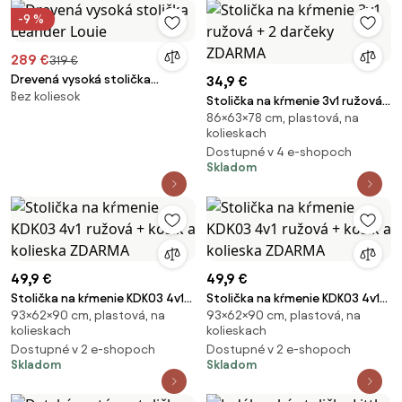
-9 %
289 €
319 €
Drevená vysoká stolička
34,9 €
Bez koliesok
Leander Louie
Stolička na kŕmenie 3v1 ružová
86×63×78 cm, plastová, na
+ 2 darčeky ZDARMA
kolieskach
Dostupné v 4 e-shopoch
Skladom
49,9 €
49,9 €
Stolička na kŕmenie KDK03 4v1
Stolička na kŕmenie KDK03 4v1
93×62×90 cm, plastová, na
93×62×90 cm, plastová, na
ružová + košík a kolieska
ružová + košík a kolieska
kolieskach
kolieskach
ZDARMA
ZDARMA
Dostupné v 2 e-shopoch
Dostupné v 2 e-shopoch
Skladom
Skladom