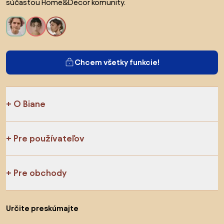
súčasťou Home&Decor komunity.
Chcem všetky funkcie!
O Biane
Pre používateľov
Pre obchody
Určite preskúmajte