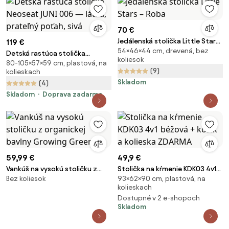
70 €
Jedálenská stolička Little Stars
119 €
54×46×44 cm, drevená, bez
– Roba
Detská rastúca stolička
koliesok
80-105×57×59 cm, plastová, na
Neoseat JUNI 006 — látka,
(9)
kolieskach
prateľný poťah, sivá
Skladom
(4)
Skladom
Doprava zadarmo
59,99 €
49,9 €
Vankúš na vysokú stoličku z
Stolička na kŕmenie KDK03 4v1
Bez koliesok
93×62×90 cm, plastová, na
organickej bavlny Growing
béžová + košík a kolieska
kolieskach
Green
ZDARMA
Dostupné v 2 e-shopoch
Skladom