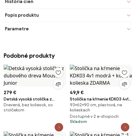
História cien
Popis produktu
Parametre
Podobné produkty
279 €
49,9 €
Detská vysoká stolička z
Stolička na kŕmenie KDK03 4v1
Drevená, bez koliesok, so
93×62×90 cm, plastová, na
dubového dreva Mouse Junior
modrá + košík a kolieska
stolčekom
kolieskach
ZDARMA
Dostupné v 2 e-shopoch
Skladom