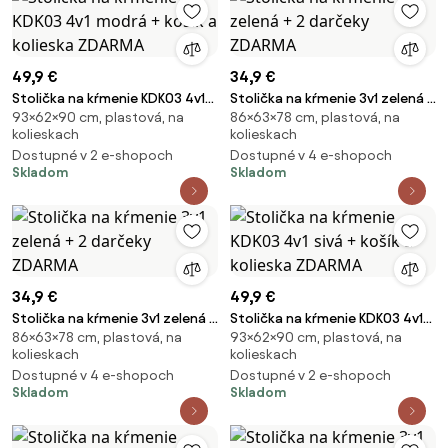
49,9 €
34,9 €
Stolička na kŕmenie KDK03 4v1
Stolička na kŕmenie 3v1 zelená +
93×62×90 cm, plastová, na
86×63×78 cm, plastová, na
modrá + košík a kolieska
2 darčeky ZDARMA
kolieskach
kolieskach
ZDARMA
Dostupné v 2 e-shopoch
Dostupné v 4 e-shopoch
Skladom
Skladom
34,9 €
49,9 €
Stolička na kŕmenie 3v1 zelená +
Stolička na kŕmenie KDK03 4v1
86×63×78 cm, plastová, na
93×62×90 cm, plastová, na
2 darčeky ZDARMA
sivá + košík a kolieska ZDARMA
kolieskach
kolieskach
Dostupné v 4 e-shopoch
Dostupné v 2 e-shopoch
Skladom
Skladom