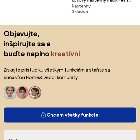
Kovový nástenný háčik Pes s
Nástenný
kostičkou - 10 * 4 * 15 cm
Skladom
Preskočiť pätu, prejsť na začiatok stránky
Objavujte,
inšpirujte sa a
buďte naplno
kreatívni
Získajte prístup ku všetkým funkciám a staňte sa
súčasťou Home&Decor komunity.
Chcem všetky funkcie!