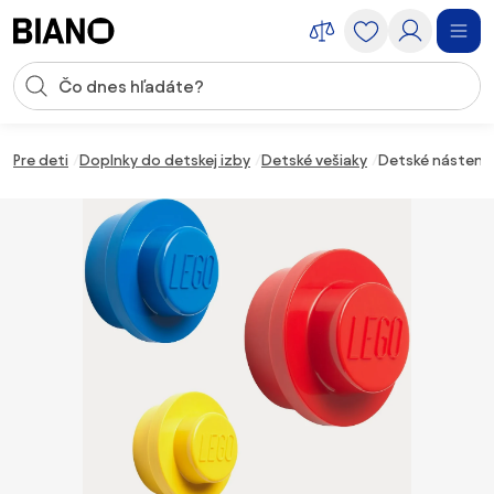
Preskočiť navigáciu, prejsť na obsah
Vstup pre vyhľadávanie
Preskočiť obsah, prejsť na pätu
Pre deti
Doplnky do detskej izby
Detské vešiaky
Detské nástenné 