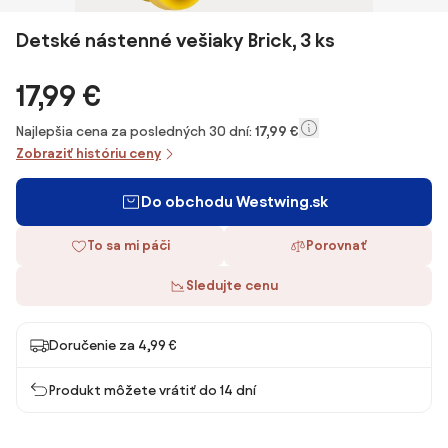
Detské nástenné vešiaky Brick, 3 ks
17,99 €
Najlepšia cena za posledných 30 dní:
17,99 €
Zobraziť históriu ceny
Do obchodu Westwing.sk
To sa mi páči
Porovnať
Sledujte cenu
Doručenie za 4,99 €
Produkt môžete vrátiť do 14 dní