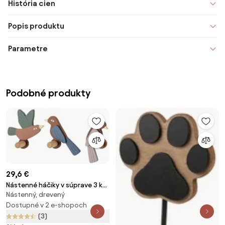
História cien
Popis produktu
Parametre
Podobné produkty
29,6 €
Nástenné háčiky v súprave 3 ks
Nástenný, drevený
Lewi – Bloomingville Mini
Dostupné v 2 e-shopoch
(3)