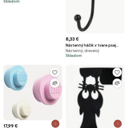
Skladom
8,33 €
Nástenný háčik v tvare psej
Nástenný, drevený
labky Dog Paw - 9*5*14 cm
Skladom
17,99 €