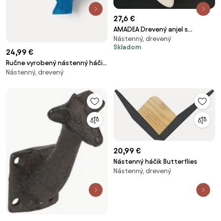
27,6 €
AMADEA Drevený anjel s
Nástenný, drevený
flautou, farebný, masívne
Skladom
drevo, 22x12x2 cm
24,99 €
Ručne vyrobený nástenný háčik
Nástenný, drevený
z osikového dreva Anton
20,99 €
Nástenný háčik Butterflies
Nástenný, drevený