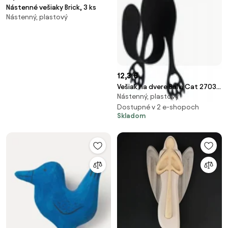
Nástenné vešiaky Brick, 3 ks
Nástenný, plastový
12,3 €
Vešiak na dvere Balvi Cat 27039,
Nástenný, plastový
čierny
Dostupné v 2 e-shopoch
Skladom