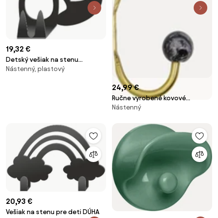
19,32 €
Detský vešiak na stenu
Nástenný, plastový
MEDVEDÍK ČISTOTNÝ
24,99 €
Ručne vyrobené kovové
Nástenný
nástenné háčiky Ball, 2 ks
20,93 €
Vešiak na stenu pre deti DÚHA