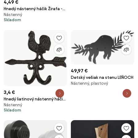
4,49 €
Hnedý nástenný háčik Žirafa -
Nástenný
10 * 4 * 7 cm
Skladom
49,97 €
Detský vešiak na stenu LEŇOCH
Nástenný, plastový
3,4 €
Hnedý liatinový nástenný háčik
Nástenný
s kuraťom - 12 * 2 * 10 cm
Skladom