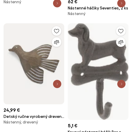
62 €
Nástenný
Nástenné háčiky Seventies, 2 ks
Nástenný
24,99 €
Detský ručne vyrobený drevený
Nástenný, drevený
nástenný háčik Lola Bird
5,1 €