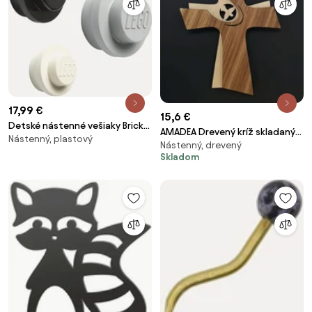
17,99 €
15,6 €
Detské nástenné vešiaky Brick,
AMADEA Drevený kríž skladaný
Nástenný, plastový
3 ks
Nástenný, drevený
16 cm
Skladom