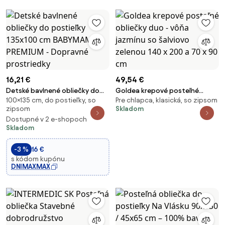
16,21 €
49,54 €
Detské bavlnené obliečky do
Goldea krepové posteľné
100×135 cm, do postieľky, so
Pre chlapca, klasická, so zipsom
postieľky 135x100 cm BABYMAM
obliečky duo - vôňa jazmínu so
zipsom
Skladom
PREMIUM - Dopravné
šalviovo zelenou 140 x 200 a 70
Dostupné v 2 e-shopoch
prostriedky
x 90 cm
Skladom
-3 %
16 €
s kódom kupónu
DNIMAXMAX