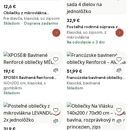
12,6 €
Obliečky z mikrovlákna
Pre dievča, klasická, so zipsom
SOFHEARTS krémové Rozmer
32,9 €
Skladom
Doprava zadarmo
obliečky: 70 x 90 cm | 140 x 200
Posteľná rodinná súprava z
cm
Klasická, so zipsom, z
mikrovlákna DAISY s plachtami a
mikrovlákna
obliečkami na vankúšiky sada 4
Na odoslanie o 3 dni
dielov na jednolôžko
19,1 €
51,99 €
XPOSE® Bavlnené Renforcé
Francúzske bavlnené obliečky
140×200 cm, klasická, s
Klasická, bavlnená
obliečky MÉĎA
Renforcé – Alessia
gombíkmi
Skladom
Skladom
31,9 €