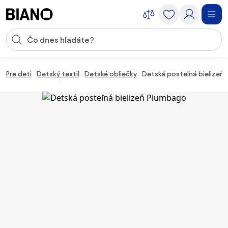
Preskočiť navigáciu, prejsť na obsah
Vstup pre vyhľadávanie
Preskočiť obsah, prejsť na pätu
Pre deti
Detský textil
Detské obliečky
Detská posteľná bielizeň