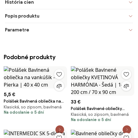
História cien
Popis produktu
Parametre
Podobné produkty
5,5 €
Polášek Bavlnená obliečka na
33 €
Klasická, so zipsom, bavlnená
vankúšik - Pierka | 40 x 40 cm
Polášek Bavlnené obliečky
Na odoslanie o 5 dní
Klasická, so zipsom, bavlnená
KVETINOVÁ HARMÓNIA - Šedá |
Na odoslanie o 5 dní
140 x 200 cm / 70 x 90 cm