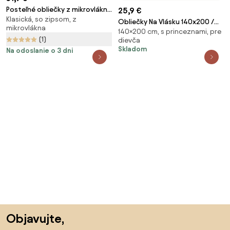
Posteľné obliečky z mikrovlákna
25,9 €
Klasická, so zipsom, z
LEVANDUĽA 2x jednolôžko
Obliečky Na Vlásku 140x200 /
mikrovlákna
140×200 cm, s princeznami, pre
70x90 cm – 100% bavlna,
(1)
dievča
rozprávkový motív princezien,
Skladom
Na odoslanie o 3 dni
zips
Preskočiť pätu, prejsť na začiatok stránky
Objavujte,