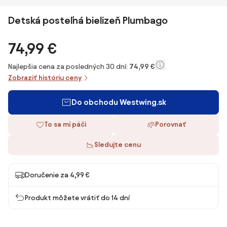
Detská posteľná bielizeň Plumbago
74,99 €
Najlepšia cena za posledných 30 dní:
74,99 €
Zobraziť históriu ceny
Do obchodu Westwing.sk
To sa mi páči
Porovnať
Sledujte cenu
Doručenie za 4,99 €
Produkt môžete vrátiť do 14 dní