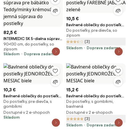
10,5 €
Bavlnené obliečky do postieľky
Do postieľky, pre dievča, so
FAREBNÉ JABĹČKA zelené
82,5 €
zipsom
INTERMEDIC SK 5-dielna súprava
(3)
90×130 cm, do postieľky, so
pre bábätko Teddy/minky
Skladom
Doprava zadarmo
zipsom
krémová – jemná súprava do
Skladom
Doprava zadarmo
postieľky
10,3 €
15,2 €
Bavlnené obliečky do postieľky
Bavlnené obliečky do postieľky
Do postieľky, pre dievča, s
Do postieľky, s gombíkmi,
JEDNOROŽEC A MESIAC biele
JEDNOROŽEC A MESIAC biele
gombíkmi
bavlnená
Dostupné v 2 e-shopoch
Dostupné v 2 e-shopoch
Skladom
(3)
Skladom
Doprava zadarmo