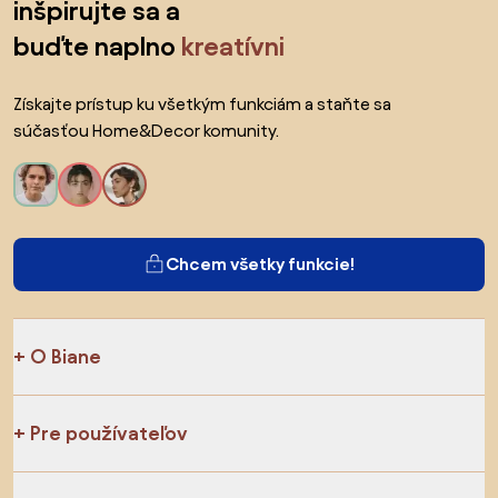
inšpirujte sa a
buďte naplno
kreatívni
Získajte prístup ku všetkým funkciám a staňte sa
súčasťou Home&Decor komunity.
Chcem všetky funkcie!
O Biane
Pre používateľov