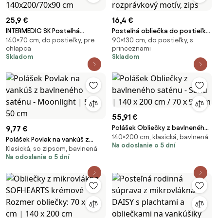
25,9 €
16,4 €
INTERMEDIC SK Posteľná
Posteľná obliečka do postieľky
140×70 cm, do postieľky, pre
90×130 cm, do postieľky, s
obliečka Stavebné
Na Vlásku 90x130 / 45x65 cm –
chlapca
princeznami
dobrodružstvo 140x200/70x90
100% bavlna, rozprávkový
Skladom
Skladom
cm
motív, zips
55,91 €
Polášek Obliečky z bavlneného
9,77 €
140×200 cm, klasická, bavlnená
saténu - Sand | 140 x 200 cm /
Polášek Povlak na vankúš z
Na odoslanie o 5 dní
70 x 90 cm
Klasická, so zipsom, bavlnená
bavlneného saténu - Moonlight
Na odoslanie o 5 dní
| 50 x 50 cm