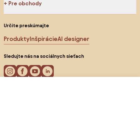
Pre obchody
Určite preskúmajte
Produkty
Inšpirácie
AI designer
Sledujte nás na sociálnych sieťach
74,99 €
Do obchodu
Cookies
Zásady ochrany osobných údajov
Podmienky používania
Vyberte krajinu
© 2026 Biano s.r.o.