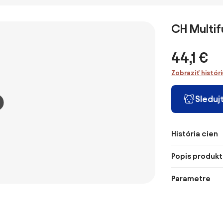
CH Multif
44,1 €
Zobraziť histór
Sleduj
História cien
Popis produkt
Parametre