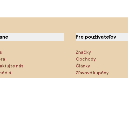
iane
Pre používateľov
s
Značky
éra
Obchody
aktujte nás
Články
médiá
Zľavové kupóny
cie
Densy Studio
ite preskúmajte
odukty
Inšpirácie
AI designer