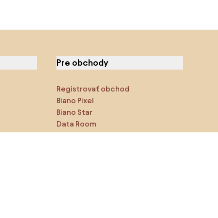
Pre obchody
Registrovať obchod
Biano Pixel
Biano Star
Data Room
Sledujte nás na sociálnych
sieťach