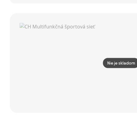
futbalových
futbalových
stôl s
bránok 124x96
bránok 124x96
príslušenstvom,
cm
cm
152 x 71 cm
Nie je skladom