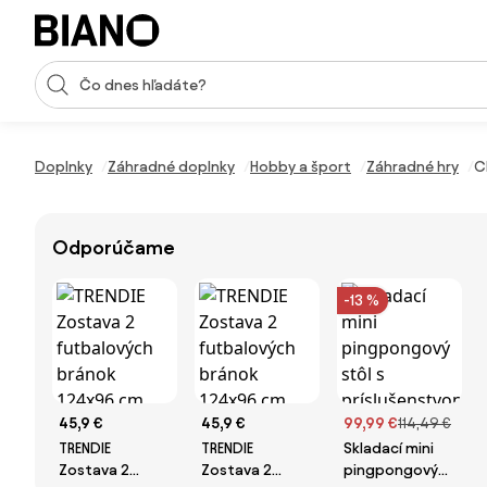
Preskočiť navigáciu, prejsť na obsah
Vstup pre vyhľadávanie
Preskočiť obsah, prejsť na pätu
Doplnky
Záhradné doplnky
Hobby a šport
Záhradné hry
C
Odporúčame
-13 %
45,9 €
45,9 €
99,99 €
114,49 €
TRENDIE
TRENDIE
Skladací mini
Zostava 2
Zostava 2
pingpongový