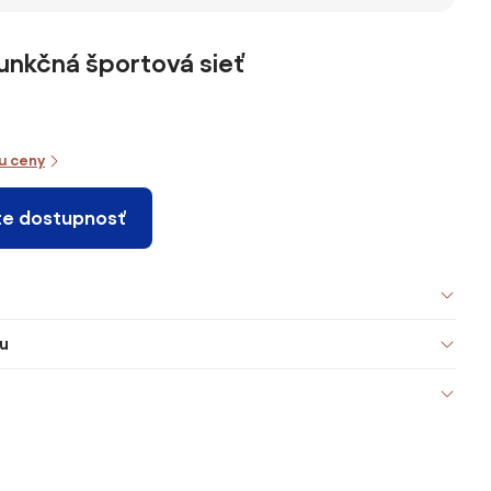
unkčná športová sieť
iu ceny
te dostupnosť
u