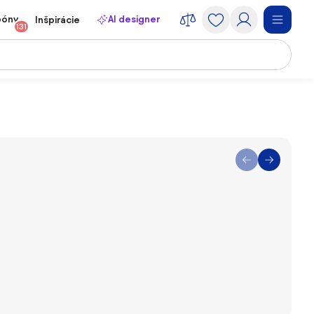
póny
AI designer
Inšpirácie
131