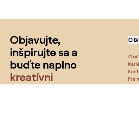
Preskočiť pätu, prejsť na začiatok stránky
Objavujte,
O B
inšpirujte sa a
O ná
buďte naplno
Kari
Kont
kreatívni
Pre 
Funk
Získajte prístup ku všetkým funkciám a staňte
sa
súčasťou Home&Decor komunity.
Urč
Pr