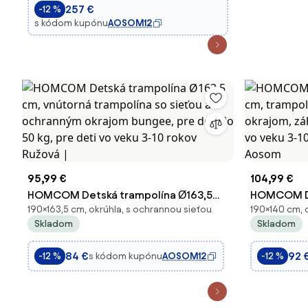
257 €
-12 %
Domáce Hry, Ø244x24
s kódom kupónu
AOSOM12
95,99 €
104,99 €
HOMCOM Detská trampolína Ø163,5
HOMCOM De
190×163,5 cm, okrúhla, s ochrannou sieťou
190×140 cm, 
cm, vnútorná trampolína so sieťou a
trampolína
Skladom
Skladom
ochranným okrajom bungee, pre deti
okrajom, z
do 50 kg, pre deti vo veku 3-10 rokov
vo veku 3-1
84 €
92 
s kódom kupónu
AOSOM12
-12 %
-12 %
Ružová |
Aosom