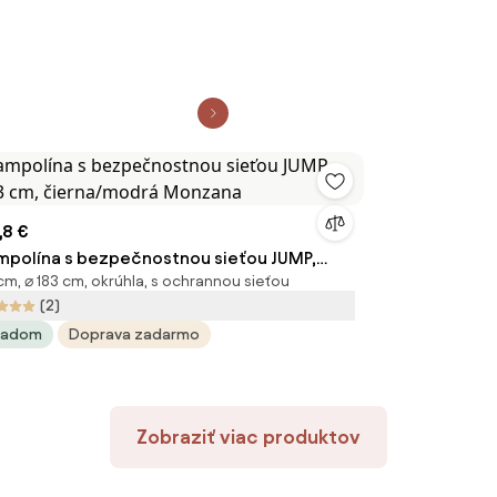
,8 €
mpolína s bezpečnostnou sieťou JUMP,
cm, ⌀ 183 cm, okrúhla, s ochrannou sieťou
3 cm, čierna/modrá Monzana
(2)
ladom
Doprava zadarmo
Zobraziť viac produktov