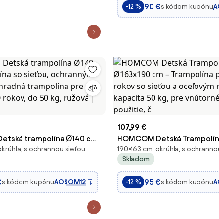
90 €
s kódom kupónu
A
-12 %
pre deti 3-10 rokov M
107,99 €
tská trampolína Ø140 cm,
HOMCOM Detská Trampolín
okrúhla, s ochrannou sieťou
190×163 cm, okrúhla, s ochranno
 so sieťou, ochranným
cm – Trampolína pre deti od
Skladom
áhradná trampolína pre deti
sieťou a oceľovým rámom, k
0 rokov, do 50 kg, ružová |
kg, pre vnútorné a vonkajšie
€
95 €
s kódom kupónu
AOSOM12
s kódom kupónu
A
-12 %