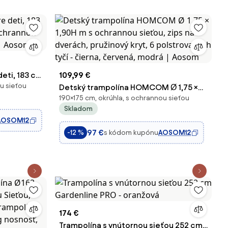
eti, 183 cm
109,99 €
u sieťou
rannou
Detský trampolína HOMCOM Ø 1,75 ×
190×175 cm, okrúhla, s ochrannou sieťou
 | Aosom
1,90H m s ochrannou sieťou, zips na
Skladom
dverách, pružinový kryt, 6
AOSOM12
polstrovaných tyčí - čierna, červená,
97 €
s kódom kupónu
AOSOM12
-12 %
modrá | Aosom
174 €
Trampolína s vnútornou sieťou 252 cm