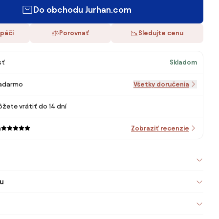
Do obchodu Jurhan.com
 páči
Porovnať
Sledujte cenu
sť
Skladom
adarmo
Všetky doručenia
žete vrátiť do 14 dní
m
Zobraziť recenzie
u