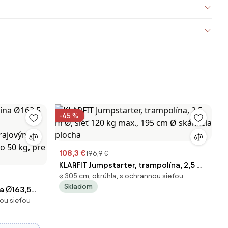
-45 %
108,3 €
196,9 €
KLARFIT Jumpstarter, trampolína, 2,5 m
⌀ 305 cm, okrúhla, s ochrannou sieťou
Ø, sieť 120 kg max., 195 cm Ø skákacia
Skladom
a Ø163,5
plocha
nou sieťou
okrajovým
o 50 kg,