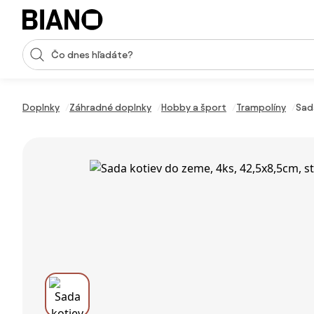
Preskočiť navigáciu, prejsť na obsah
Vstup pre vyhľadávanie
Preskočiť obsah, prejsť na pätu
Doplnky
Záhradné doplnky
Hobby a šport
Trampolíny
Sad