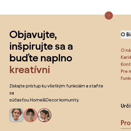
Preskočiť pätu, prejsť na začiatok stránky
Objavujte,
O B
inšpirujte sa a
O ná
buďte naplno
Kari
Kont
kreatívni
Pre 
Funk
Získajte prístup ku všetkým funkciám a staňte
sa
súčasťou Home&Decor komunity.
Urč
Pr