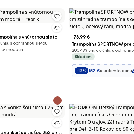
ampolína s vnútornou sieťou
173,99 €
rúhla, s ochrannou sieťou
rá + rebrík
Trampolína SPORTNOW pre d
5 e-shopoch
200×183 cm, okrúhla, s ochranno
záhradná trampolína s och
Skladom
sieťou, oceľový rám, modrá
153 €
s kódom kupónu
-12 %
 s vonkajšou sieťou 252 cm