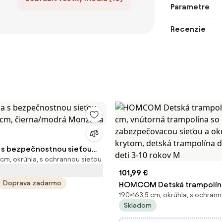
Parametre
Recenzie
 s bezpečnostnou sieťou
 cm, okrúhla, s ochrannou sieťou
 cm, čierna/modrá Monzana
101,99 €
Doprava zadarmo
HOMCOM Detská trampolín
190×163,5 cm, okrúhla, s ochran
cm, vnútorná trampolína so
Skladom
zabezpečovacou sieťou a 
krytom, detská trampolína d