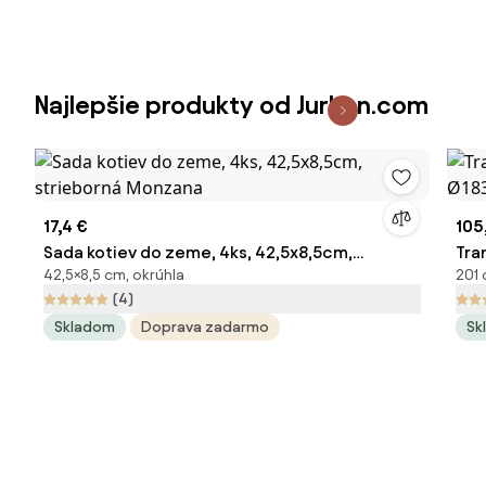
Najlepšie produkty od Jurhan.com
17,4 €
105
Sada kotiev do zeme, 4ks, 42,5x8,5cm,
Tra
42,5×8,5 cm, okrúhla
201 
strieborná Monzana
Ø18
(4)
Skladom
Doprava zadarmo
Sk