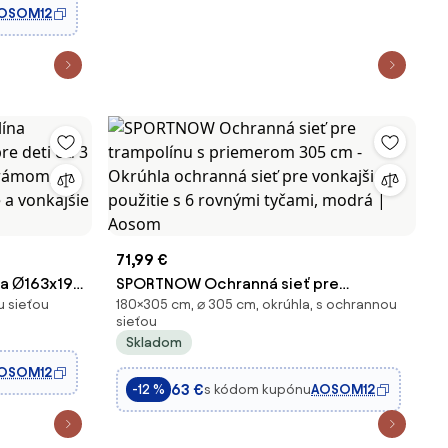
OSOM12
71,99 €
a Ø163x190
SPORTNOW Ochranná sieť pre
u sieťou
180×305 cm, ⌀ 305 cm, okrúhla, s ochrannou
 3 rokov so
trampolínu s priemerom 305 cm -
sieťou
apacita 50
Okrúhla ochranná sieť pre vonkajšie
Skladom
 použitie, č
použitie s 6 rovnými tyčami, modrá |
OSOM12
Aosom
63 €
s kódom kupónu
AOSOM12
-12 %