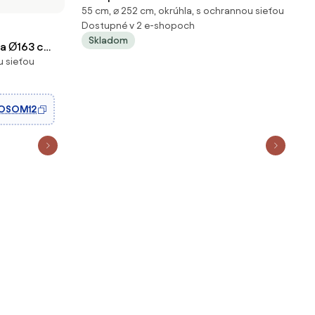
55 cm, ⌀ 252 cm, okrúhla, s ochrannou sieťou
Gardenline PRO - oranžová
Dostupné v 2 e-shopoch
Skladom
a Ø163 cm,
u sieťou
ťou,
rampolína
g nosnosť,
OSOM12