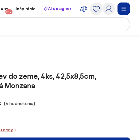
póny
AI designer
Inšpirácie
127
ev do zeme, 4ks, 42,5x8,5cm,
ná Monzana
0
(4 hodnotenia)
iu ceny