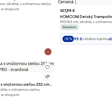
 cm, okrúhla, s ochrannou sieťou
 - modrá
5 e-shopoch
107,99 €
HOMCOM Detský Trampolín
190×163 cm, okrúhla, s ochranno
Trampolína s Ochrannou Sie
Skladom
Krytom Okrajov, Záhradná T
pre Deti 3-10 Rokov, do 50 k
95 €
s kódom kupónu
A
-12 %
Červená |
 s vnútornou sieťou 252 cm
rúhla, s ochrannou sieťou
 PRO - oranžová
2 e-shopoch