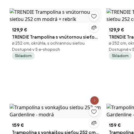
129,9 €
129,9 €
TRENDIE Trampolína s vnútornou sieťou
TRENDIE Tr
⌀ 252 cm, okrúhla, s ochrannou sieťou
⌀ 252 cm, ok
252 cm modrá + rebrík
252 cm mod
Dostupné v 5 e-shopoch
Dostupné v 
Skladom
Skladom
159 €
159 €
Trampolína s vonkajšou sieťou 252 cm
Trampolína