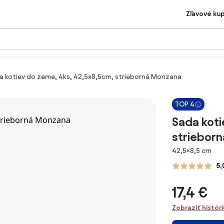
Zľavové ku
a kotiev do zeme, 4ks, 42,5x8,5cm, strieborná Monzana
TOP 4
Sada koti
striebor
Rozmery
42,5×8,5 cm
5,
17,4 €
Zobraziť histór