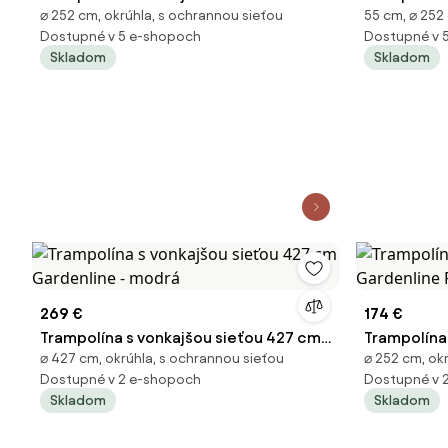
⌀ 252 cm, okrúhla, s ochrannou sieťou
55 cm, ⌀ 252
Gardenline - modrá
Gardenline
Dostupné v 5 e-shopoch
Dostupné v 
Skladom
Skladom
269 €
174 €
Trampolína s vonkajšou sieťou 427 cm
Trampolína
⌀ 427 cm, okrúhla, s ochrannou sieťou
⌀ 252 cm, ok
Gardenline - modrá
Gardenline
Dostupné v 2 e-shopoch
Dostupné v 
Skladom
Skladom