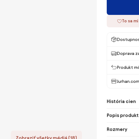
To sa mi
Dostupno
Doprava z
Produkt mô
Jurhan.co
História cien
Popis produkt
Rozmery
Zobraziť všetky médiá (18)