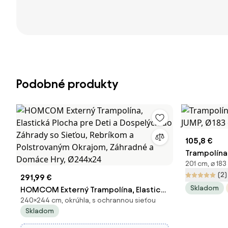
Podobné produkty
105,8 €
Trampolína
201 cm, ⌀ 183
JUMP, Ø183
(2)
291,99 €
Skladom
HOMCOM Externý Trampolína, Elastická
240×244 cm, okrúhla, s ochrannou sieťou
Plocha pre Deti a Dospelých do
Skladom
Záhrady so Sieťou, Rebríkom a
Polstrovaným Okrajom, Záhradné a