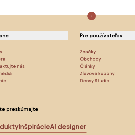
iane
Pre používateľov
s
Značky
éra
Obchody
aktujte nás
Články
médiá
Zľavové kupóny
cie
Densy Studio
ite preskúmajte
odukty
Inšpirácie
AI designer