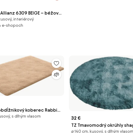
Allianz 6309 BEIGE – béžový
usový, interiérový
ý Rozmer: 140x190 cm
4 e-shopoch
obdĺžnikový koberec Rabbit
usový, s dlhým vlasom
0x150 cm
32 €
TZ Tmavomodrý okrúhly sha
⌀ 140 cm, kusový, s dlhým vlaso
koberec Ombre Rozmer: 14