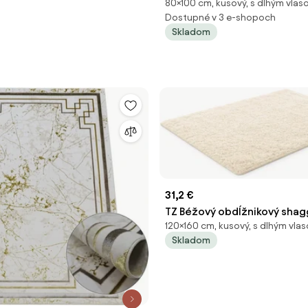
80×100 cm, kusový, s dlhým vla
béžový obdĺžnikový Rozmer
Dostupné v 3 e-shopoch
cm
Skladom
31,2 €
TZ Béžový obdĺžnikový sha
120×160 cm, kusový, s dlhým vla
Lana Rozmer: 120x160 cm
Skladom