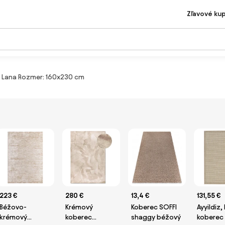
Zľavové ku
 Lana Rozmer: 160x230 cm
223 €
280 €
13,4 €
131,55 €
Béžovo-
Krémový
Koberec SOFFI
Ayyildiz,
krémový
koberec
shaggy béžový
koberec