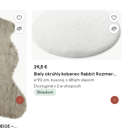
29,5 €
Biely okrúhly koberec Rabbit Rozmer:
⌀ 90 cm, kusový, s dlhým vlasom
90 cm
Dostupné v 2 e-shopoch
Skladom
BEIGE –