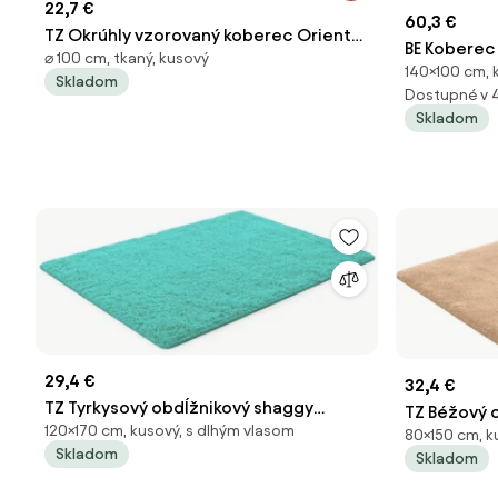
22,7 €
60,3 €
TZ Okrúhly vzorovaný koberec Oriental
BE Koberec 
⌀ 100 cm, tkaný, kusový
Rozmer: 100 cm
140×100 cm, k
obdĺžnikov
Skladom
Dostupné v 
Skladom
29,4 €
32,4 €
TZ Tyrkysový obdĺžnikový shaggy
TZ Béžový 
120×170 cm, kusový, s dlhým vlasom
koberec Lana Rozmer: 120x170 cm
80×150 cm, k
Rozmer: 8
Skladom
Skladom