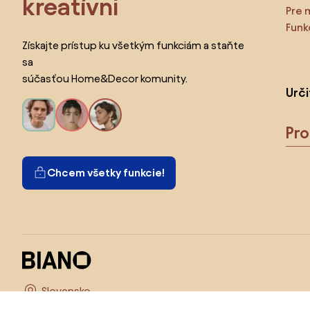
kreatívni
Pre 
Funk
Získajte prístup ku všetkým funkciám a staňte
sa
súčasťou Home&Decor komunity.
Urč
Pr
Chcem všetky funkcie!
Vyberte krajinu