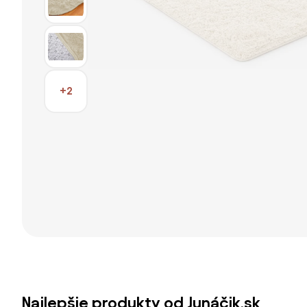
+2
Najlepšie produkty od Junáčik.sk