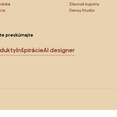
médiá
Zľavové kupóny
cie
Densy Studio
ite preskúmajte
odukty
Inšpirácie
AI designer