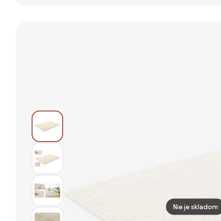
Beige, 160x230,
koberec
nebeský
béžová,
160x230 cm
obývacia izba
Pompei 1612 –
Ayyildiz
Carpets
Nie je skladom