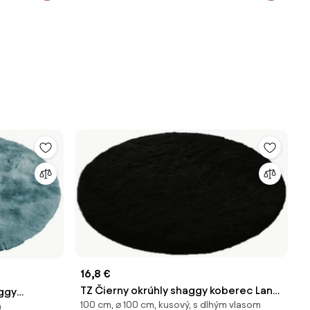
16,8 €
TZ Čierny okrúhly shaggy koberec Lana
ggy
100 cm, ⌀ 100 cm, kusový, s dlhým vlasom
Rozmer: 100 cm
m
0 cm