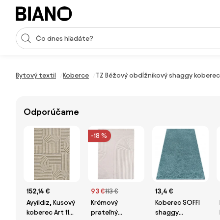
Preskočiť navigáciu, prejsť na obsah
Vstup pre vyhľadávanie
Preskočiť obsah, prejsť na pätu
Bytový textil
Koberce
TZ Béžový obdĺžnikový shaggy koberec
Odporúčame
-18 %
152,14 €
93 €
113 €
13,4 €
Ayyildiz, Kusový
Krémový
Koberec SOFFI
koberec Art 1121
prateľný
shaggy