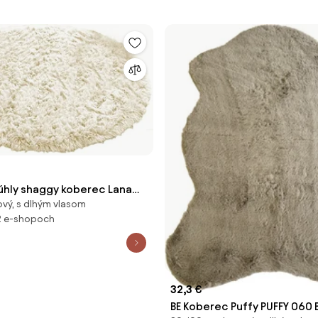
úhly shaggy koberec Lana
ový, s dlhým vlasom
0 cm
2 e-shopoch
32,3 €
BE Koberec Puffy PUFFY 060 