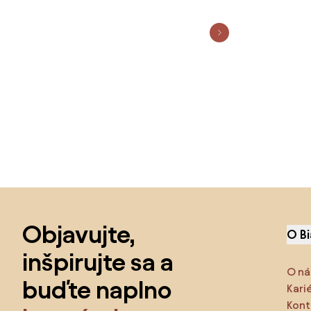
Preskočiť pätu, prejsť na začiatok stránky
Objavujte,
O B
inšpirujte sa a
O ná
buďte naplno
Kari
Kont