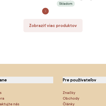
Skladom
Zobraziť viac produktov
iane
Pre používateľov
s
Značky
éra
Obchody
aktujte nás
Články