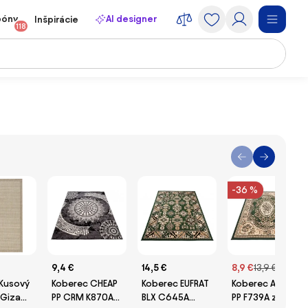
póny
AI designer
Inšpirácie
118
-36 %
9,4 €
14,5 €
8,9 €
13,9 €
 Kusový
Koberec CHEAP
Koberec EUFRAT
Koberec ATLAS
 Giza
PP CRM K870A
BLX C645A
PP F739A zelený