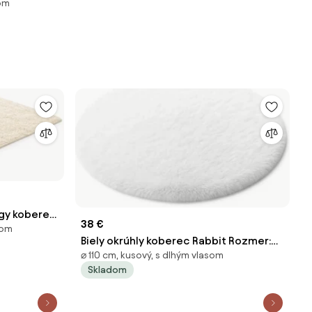
som
: 80x120
ggy koberec
38 €
som
Biely okrúhly koberec Rabbit Rozmer:
⌀ 110 cm, kusový, s dlhým vlasom
110 cm
Skladom