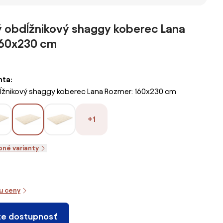
e,
tmavo sivý
zelený
,
ý obdĺžnikový shaggy koberec Lana
/
160x230 cm
ň
nta:
ĺžnikový shaggy koberec Lana Rozmer: 160x230 cm
+1
pné varianty
iu ceny
te dostupnosť