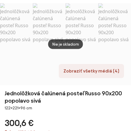
roštom,
roštom,
latkovým
Matra
Matrac: Bez
Matrac: Bez
roštom,
matr
matraca
matraca
Matrac: Bez
matraca
Nie je skladom
Zobraziť všetky médiá (4)
Jednolôžková čalúnená posteľ Russo 90x200
popolavo sivá
Rozmery
122×221×96 cm
300,6 €