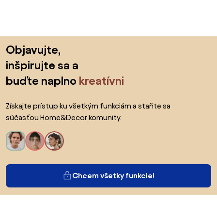
Preskočiť pätu, prejsť na začiatok stránky
Objavujte,
inšpirujte sa a
buďte naplno
kreatívni
Získajte prístup ku všetkým funkciám a staňte sa
súčasťou Home&Decor komunity.
Chcem všetky funkcie!
O Biane