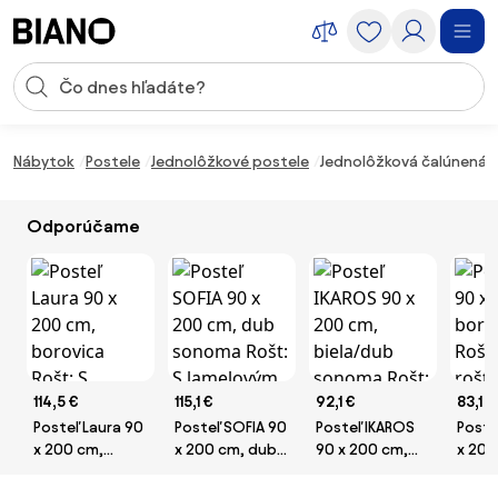
Preskočiť navigáciu, prejsť na obsah
Vstup pre vyhľadávanie
Preskočiť obsah, prejsť na pätu
Nábytok
Postele
Jednolôžkové postele
Jednolôžková čalúnená 
Odporúčame
114,5 €
115,1 €
92,1 €
83,1 €
Posteľ Laura 90
Posteľ SOFIA 90
Posteľ IKAROS
Poste
x 200 cm,
x 200 cm, dub
90 x 200 cm,
x 200
borovica Rošt:
sonoma Rošt: S
biela/dub
borov
S lamelovým
lamelovým
sonoma Rošt: S
Bez r