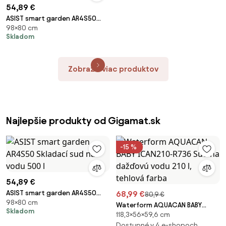
54,89 €
ASIST smart garden AR4S50
98×80 cm
Skladací sud na vodu 500 l
Skladom
Zobraziť viac produktov
Najlepšie produkty od Gigamat.sk
-15 %
54,89 €
ASIST smart garden AR4S50
68,99 €
80,9 €
98×80 cm
Skladací sud na vodu 500 l
Waterform AQUACAN BABY
Skladom
118,3×56×59,6 cm
ICAN210-R736 Sud na dažďovú
vodu 210 l, tehlová farba
Dostupné v 4 e-shopoch