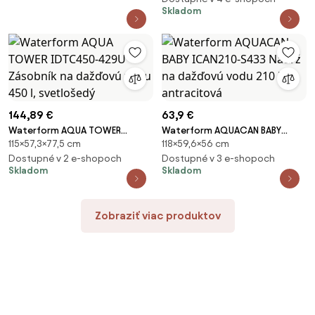
Skladom
144,89 €
63,9 €
Waterform AQUA TOWER
Waterform AQUACAN BABY
115×57,3×77,5 cm
118×59,6×56 cm
IDTC450-429U Zásobník na
ICAN210-S433 Nádrž na
dažďovú vodu 450 l,
Dostupné v 2 e-shopoch
dažďovú vodu 210 l,
Dostupné v 3 e-shopoch
Skladom
Skladom
svetlošedý
antracitová
Zobraziť viac produktov