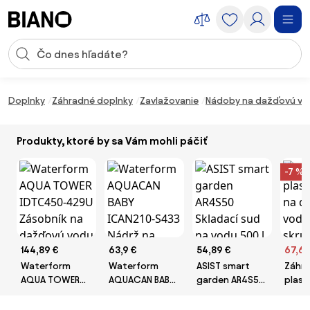
Preskočiť navigáciu, prejsť na obsah
Vstup pre vyhľadávanie
Preskočiť obsah, prejsť na pätu
Doplnky
Záhradné doplnky
Zavlažovanie
Nádoby na dažďovú vo
Produkty, ktoré by sa Vám mohli páčiť
-7 %
144,89 €
63,9 €
54,89 €
67,65
Waterform
Waterform
ASIST smart
Záhr
AQUA TOWER
AQUACAN BABY
garden AR4S50
plast
IDTC450-429U
ICAN210-S433
Skladací sud na
dažď
Zásobník na
Nádrž na
vodu 500 l
skrut