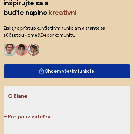
inšpirujte sa a
buďte naplno
kreatívni
Získajte prístup ku všetkým funkciám a staňte sa
súčasťou Home&Decor komunity.
Chcem všetky funkcie!
O Biane
Pre používateľov