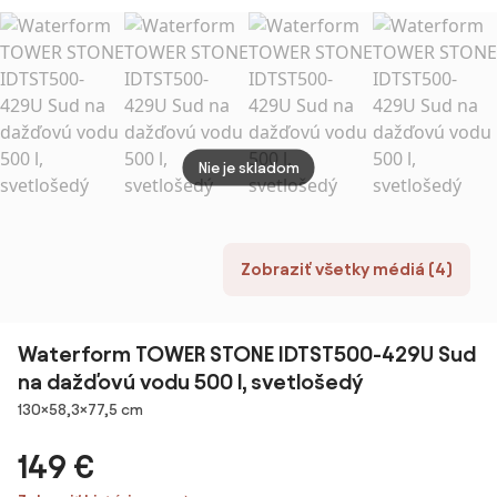
dažďovú vodu
dažďovú vodu
veko,
450 l,
210 l,
svetlošedý
antracitová
Nie je skladom
Zobraziť všetky médiá (4)
Waterform TOWER STONE IDTST500-429U Sud
na dažďovú vodu 500 l, svetlošedý
Rozmery
130×58,3×77,5 cm
149 €