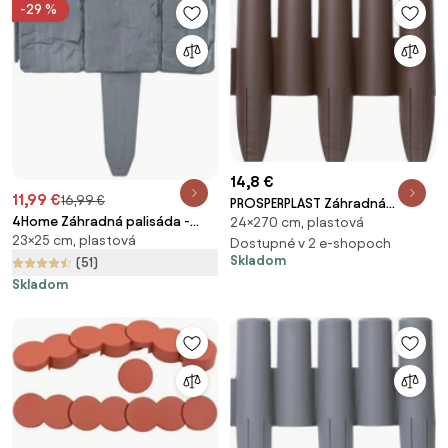
-29 %
14,8 €
11,99 €
16,99 €
PROSPERPLAST Záhradná
4Home Záhradná palisáda -
24×270 cm, plastová
palisáda, tmavohnedá, 270 cm
23×25 cm, plastová
obrubník Stone, 2,5 m
Dostupné v 2 e-shopoch
Skladom
(51)
Skladom