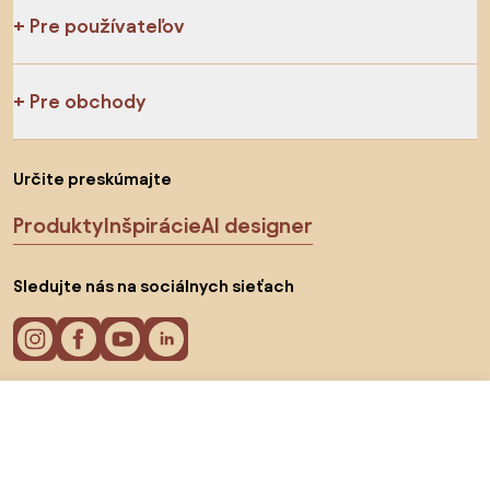
Pre používateľov
Pre obchody
Určite preskúmajte
Produkty
Inšpirácie
AI designer
Sledujte nás na sociálnych sieťach
19,34 €
Do obchodu
Cookies
15,8 €
Zásady ochrany osobných údajov
Podmienky používania
Vyberte krajinu