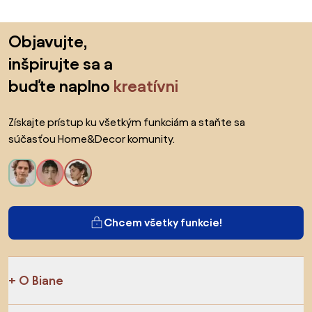
Preskočiť pätu, prejsť na začiatok stránky
Objavujte,
inšpirujte sa a
buďte naplno
kreatívni
Získajte prístup ku všetkým funkciám a staňte sa
súčasťou Home&Decor komunity.
Chcem všetky funkcie!
O Biane