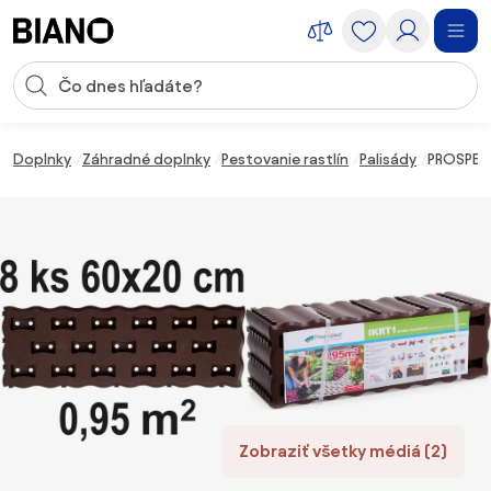
Preskočiť navigáciu, prejsť na obsah
Vstup pre vyhľadávanie
Preskočiť obsah, prejsť na pätu
Doplnky
Záhradné doplnky
Pestovanie rastlín
Palisády
PROSPERP
Zobraziť všetky médiá (2)