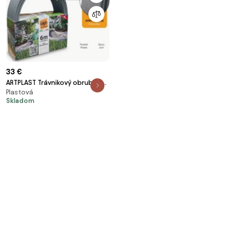
33 €
ARTPLAST Trávnikový obrubník
Plastová
BORDURE, 6 m – dekor betón
Skladom