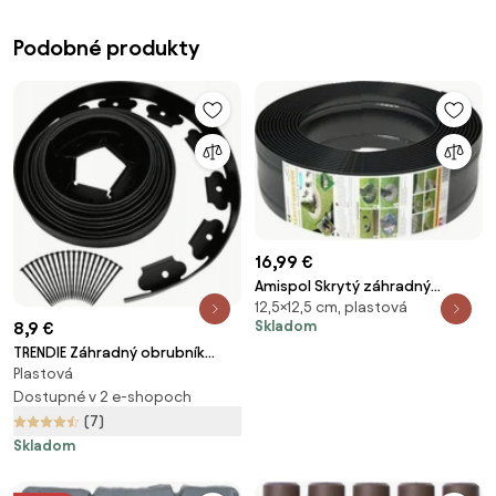
Podobné produkty
16,99 €
Amispol Skrytý záhradný
12,5×12,5 cm, plastová
obrubník, 12,5 x 600 cm
Skladom
8,9 €
TRENDIE Záhradný obrubník
Plastová
plastový 4cm x 10m
Dostupné v 2 e-shopoch
(7)
Skladom