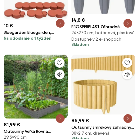
14,8 €
10 €
PROSPERPLAST Záhradná
Bluegarden Bluegarden,
24×270 cm, betónová, plastová
palisáda, sivá, 270 cm
Na odoslanie o 1 týždeň
palisáda z PVC na okraj trávnika
Dostupné v 2 e-shopoch
Skladom
200 cm 12ks HD 7095,
terracotta, OGR-68409
85,99 €
81,99 €
Outsunny smrekový záhradný
Outsunny Veľká Rovná
38×2,7 cm, drevená
obrubník 176 x 38 cm —
29,5×90 cm
Metalová Záhradná Nádoba 180
Skladom