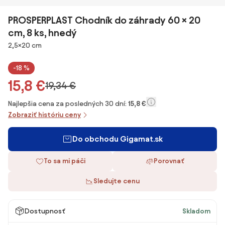
PROSPERPLAST Chodník do záhrady 60 × 20
cm, 8 ks, hnedý
Rozmery
2,5×20 cm
-18 %
15,8 €
19,34 €
Najlepšia cena za posledných 30 dní:
15,8 €
Zobraziť históriu ceny
Do obchodu Gigamat.sk
To sa mi páči
Porovnať
Sledujte cenu
Dostupnosť
Skladom