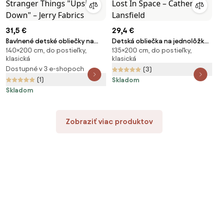
31,5 €
29,4 €
Bavlnené detské obliečky na
Detská obliečka na jednolôžko
140×200 cm, do postieľky,
135×200 cm, do postieľky,
jednolôžko 140x200 cm
135x200 cm Lost In Space –
klasická
klasická
Stranger Things "Upside Down"
Catherine Lansfield
Dostupné v 3 e-shopoch
(3)
– Jerry Fabrics
(1)
Skladom
Skladom
Zobraziť viac produktov