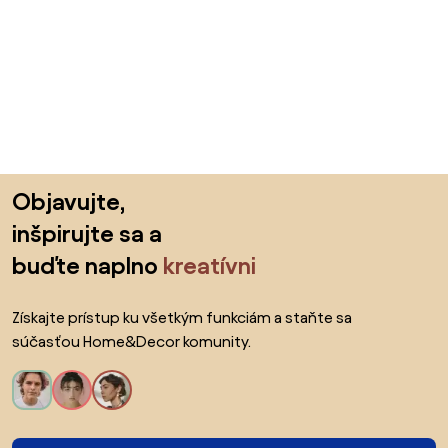
Preskočiť pätu, prejsť na začiatok stránky
Objavujte,
inšpirujte sa a
buďte naplno
kreatívni
Získajte prístup ku všetkým funkciám a staňte sa
súčasťou Home&Decor komunity.