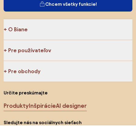
Chcem všetky funkcie!
O Biane
Pre používateľov
Pre obchody
Určite preskúmajte
Produkty
Inšpirácie
AI designer
Sledujte nás na sociálnych sieťach