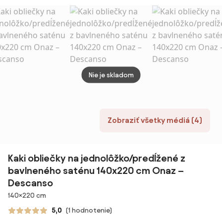
jesenné listy
140 x 200 a 70 x
90 cm
Nie je skladom
Zobraziť všetky médiá (4)
Kaki obliečky na jednolôžko/predĺžené z
bavlneného saténu 140x220 cm Onaz –
Descanso
Rozmery
140×220 cm
5,0
(1 hodnotenie)