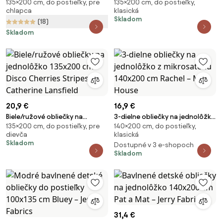
135×200 cm, do postieľky, pre
135×200 cm, do postieľky,
jednolôžko 135x200 cm
135x200 cm Farmyard Animals –
chlapca
klasická
Enchanted Twilight – Catherine
Catherine Lansfield
Skladom
(18)
Lansfield
Skladom
20,9 €
16,9 €
Biele/ružové obliečky na
3-dielne obliečky na jednolôžko
135×200 cm, do postieľky, pre
140×200 cm, do postieľky,
jednolôžko 135x200 cm Disco
z mikrosaténu 140x200 cm
dievča
klasická
Cherries Stripes – Catherine
Rachel – My House
Skladom
Dostupné v 3 e-shopoch
Lansfield
Skladom
31,4 €