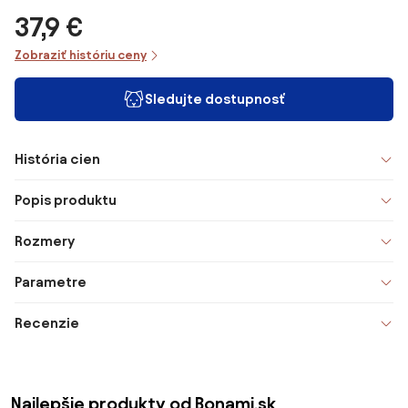
37,9 €
Zobraziť históriu ceny
Sledujte dostupnosť
História cien
Popis produktu
Rozmery
Parametre
Recenzie
Najlepšie produkty od Bonami.sk