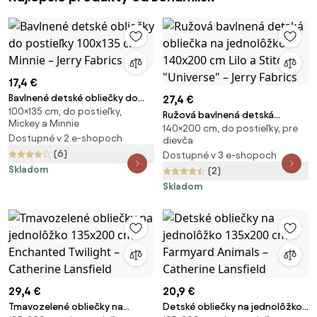
17,4 €
Bavlnené detské obliečky do
27,4 €
100×135 cm, do postieľky,
postieľky 100x135 cm Minnie –
Ružová bavlnená detská
Mickey a Minnie
Jerry Fabrics
140×200 cm, do postieľky, pre
obliečka na jednolôžko
Dostupné v 2 e-shopoch
dievča
140x200 cm Lilo a Stitch
(6)
Dostupné v 3 e-shopoch
"Universe" – Jerry Fabrics
Skladom
(2)
Skladom
29,4 €
20,9 €
Tmavozelené obliečky na
Detské obliečky na jednolôžko