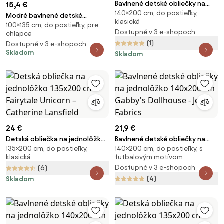
Bavlnené detské obliečky na
15,4 €
140×200 cm, do postieľky,
jednolôžko 140x200 cm Pat a
Modré bavlnené detské
klasická
Mat – Jerry Fabrics
100×135 cm, do postieľky, pre
obliečky do postieľky 100x135
Dostupné v 3 e-shopoch
chlapca
cm Bluey – Jerry Fabrics
(1)
Dostupné v 3 e-shopoch
Skladom
Skladom
24 €
21,9 €
Detská obliečka na jednolôžko
Bavlnené detské obliečky na
135×200 cm, do postieľky,
140×200 cm, do postieľky, s
135x200 cm Fairytale Unicorn –
jednolôžko 140x200 cm
klasická
futbalovým motívom
Catherine Lansfield
Gabby's Dollhouse - Jerry
Dostupné v 3 e-shopoch
(6)
Fabrics
(4)
Skladom