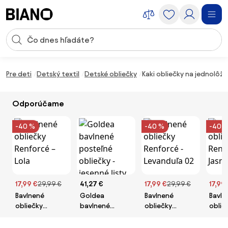
Preskočiť navigáciu, prejsť na obsah
Vstup pre vyhľadávanie
Preskočiť obsah, prejsť na pätu
Pre deti
Detský textil
Detské obliečky
Kaki obliečky na jednolô
Odporúčame
-40 %
-40 %
-40 
17,99 €
29,99 €
41,27 €
17,99 €
29,99 €
17,99
Bavlnené
Goldea
Bavlnené
Bavln
obliečky
bavlnené
obliečky
oblie
Renforcé – Lola
posteľné
Renforcé -
Renfo
obliečky -
Levanduľa 02
Jasmin