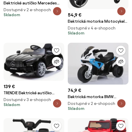
Elektrické autíčko Mercedes
CLS 350 čierne
Dostupné v 2 e-shopoch
54,9 €
Skladom
Elektrická motorka Motocykel
K1500 Emulation biele
Dostupné v 4 e-shopoch
Skladom
139 €
74,9 €
TRENDIE Elektrické autíčko
Elektrická motorka BMW
Mercedes-Benz GTR čierne
Dostupné v 3 e-shopoch
S1000RR modré
Dostupné v 2 e-shopoch
Skladom
Skladom