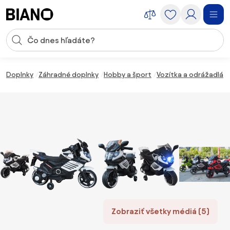
Preskočiť navigáciu, prejsť na obsah
Vstup pre vyhľadávanie
Preskočiť obsah, prejsť na pätu
Doplnky
Záhradné doplnky
Hobby a šport
Vozítka a odrážadlá
Zobraziť všetky médiá (5)