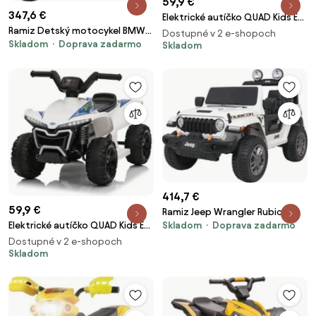
59,9 €
347,6 €
Elektrické autíčko QUAD Kids E-
Ramiz Detský motocykel BMW
ATV biele
Dostupné v 2 e-shopoch
Skladom
Doprava zadarmo
R18 čierny
Skladom
414,7 €
59,9 €
Ramiz Jeep Wrangler Rubicon
Elektrické autíčko QUAD Kids E-
Skladom
Doprava zadarmo
LIFT elektrické autíčko pre deti
ATV biele
biele
Dostupné v 2 e-shopoch
Skladom