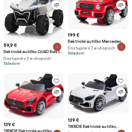
199 €
Elektrické autíčko Mercedes
59,9 €
G63 červené
Dostupné v 7 e-shopoch
Elektrické autíčko QUAD Kids E-
Skladom
ATV biele
Dostupné v 2 e-shopoch
Skladom
139 €
139 €
TRENDIE Elektrické autíčko
TRENDIE Elektrické autíčko