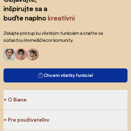
inšpirujte sa a
buďte naplno
kreatívni
Získajte prístup ku všetkým funkciám a staňte sa
súčasťou Home&Decor komunity.
Chcem všetky funkcie!
O Biane
Pre používateľov