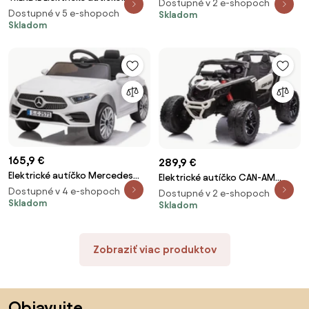
Mercedes-Benz GTR biele
Dostupné v 2 e-shopoch
Mercedes-Benz GTR červené
Dostupné v 5 e-shopoch
Skladom
Skladom
165,9 €
289,9 €
Elektrické autíčko Mercedes
Elektrické autíčko CAN-AM
CLS 350 biele
Maverik UTV biele
Dostupné v 4 e-shopoch
Dostupné v 2 e-shopoch
Skladom
Skladom
Zobraziť viac produktov
Preskočiť pätu, prejsť na začiatok stránky
Objavujte,