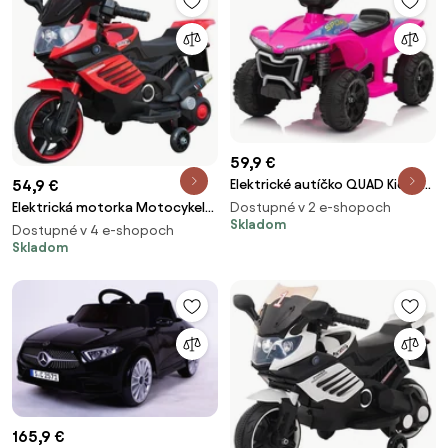
59,9 €
54,9 €
Elektrické autíčko QUAD Kids E-
ATV ružové
Elektrická motorka Motocykel
Dostupné v 2 e-shopoch
Skladom
K1500 Emulation červené
Dostupné v 4 e-shopoch
Skladom
165,9 €