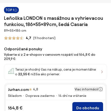
TOP 1
Leňoška LONDON s masážnou a vyhrievacou
funkciou, 186×55×89cm, šedá Casaria
Rozmery
89×55×186 cm
4,7
(11 hodnotení)
Odporúčané ponuky
Vyberte si z 2 e-shopov v cenovom rozpätí od 164,8 € do
209,9 €:
Teraz je vhodný čas na nákup, cena je momentálne
o
22,55 €
nižšia ako priemer.
Viac informácií
Jurhan.com
4,8
Skladom
Doprava zadarmo
14 dní na vrátenie
164,8 €
Do obchodu