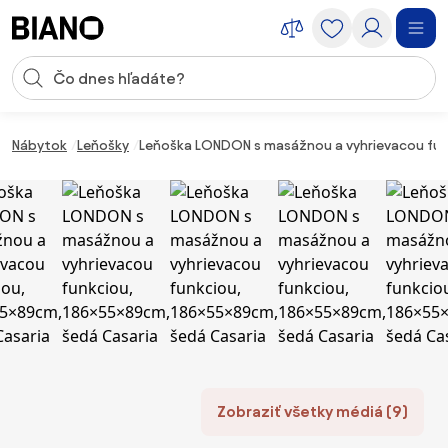
Preskočiť navigáciu, prejsť na obsah
Vstup pre vyhľadávanie
Preskočiť obsah, prejsť na pätu
Nábytok
Leňošky
Leňoška LONDON s masážnou a vyhrievacou fun
Zobraziť všetky médiá (9)