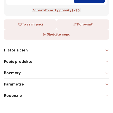
Zobraziť všetky ponuky (2)
To sa mi páči
Porovnať
Sledujte cenu
História cien
Popis produktu
Rozmery
Parametre
Recenzie