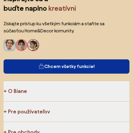
buďte naplno
kreatívni
Získajte prístup ku všetkým funkciám a staňte sa
súčasťou Home&Decor komunity.
Chcem všetky funkcie!
O Biane
Pre používateľov
Pre obchody