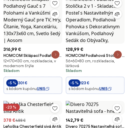
316,99 €
128,99 €
HOMCOM Sklápací Podlahový
HOMCOM Podlahová Stolička 2
12×170×130 cm, rozkladacia, v
56×60×80 cm, rozkladacia,
Gauč s 7 Polohami a Vankúšmi,
v 1 - Skladacia Posteľ s
modernom štýle
látková
Moderný Gauč pre TV, Hry,
Nastaviteľným Operadlom,
Skladom
Skladom
Čítanie, Yoga, Kanceláriu,
Podlahová Pohovka s
130x73x60 cm, Svetlo šedý |
Dekoratívnym Vankúšom,
-5 %
301 €
-5 %
123 €
Aosom
Podlahový Sedák do Obývačky,
s kódom kupónu
UNI5
s kódom kupónu
UNI5
-23 %
378 €
142,79 €
488 €
Leňoška Chesterfield sivá Antik
Divero 70275 Nastaviteľná sofa