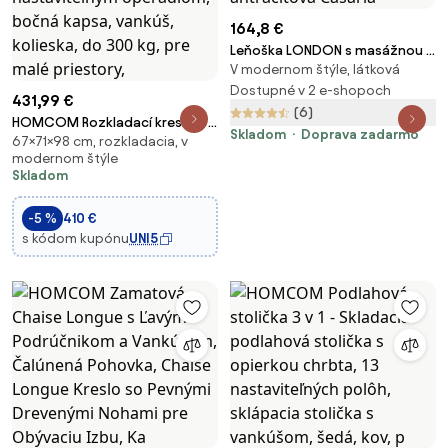
164,8 €
Leňoška LONDON s masážnou a
V modernom štýle, látková
vyhrievacou funkciou,
186x55x89 cm, antracitová
Dostupné v 2 e-shopoch
431,99 €
Casaria
(6)
HOMCOM Rozkladací kreslo 3 v
Skladom
Doprava zadarmo
67×71×98 cm, rozkladacia, v
1 s funkciou postele, 2-miestne
modernom štýle
s nastaviteľným operadlom,
Skladom
bočná kapsa, vankúš, kolieska,
do 300 kg, pre malé priestory,
-5 %
410 €
s kódom kupónu
UNI5