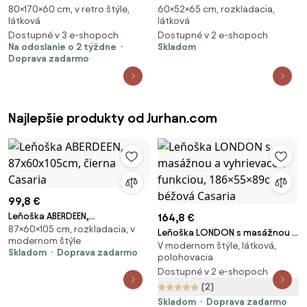
80×170×60 cm, v retro štýle,
60×52×65 cm, rozkladacia,
- hnedá
látková
látková
Dostupné v 3 e-shopoch
Dostupné v 2 e-shopoch
Na odoslanie o 2 týždne
Skladom
Doprava zadarmo
Najlepšie produkty od Jurhan.com
99,8 €
Leňoška ABERDEEN,
164,8 €
87×60×105 cm, rozkladacia, v
87x60x105cm, čierna Casaria
Leňoška LONDON s masážnou a
modernom štýle
V modernom štýle, látková,
vyhrievacou funkciou,
Skladom
Doprava zadarmo
polohovacia
186×55×89cm, béžová Casaria
Dostupné v 2 e-shopoch
(2)
Skladom
Doprava zadarmo