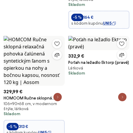
nastaviteľným operadlom a
Skladom
hlavovým podporníkom v 5
polohách pre obývačku, spálňu
-5 %
164 €
a kanceláriu, nos
s kódom kupónu
UNI5
332,9 €
Poťah na ležadlo Ektorp (pravé)
Látková
Skladom
329,99 €
HOMCOM Ručne sklopná
106×90×68 cm, v modernom
relaxačná pohovka čalúnená
štýle, látková
syntetickým ľanom s opierkou
Skladom
na nohy a bočnou kapsou,
nosnosť 120 kg | Aosom
-5 %
313 €
s kódom kupónu
UNI5