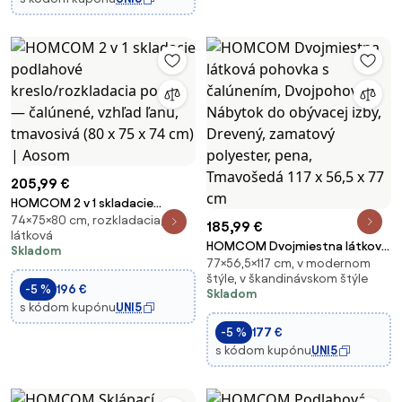
205,99 €
HOMCOM 2 v 1 skladacie
74×75×80 cm, rozkladacia,
podlahové kreslo/rozkladacia
185,99 €
látková
posteľ — čalúnené, vzhľad
HOMCOM Dvojmiestna látková
Skladom
ľanu, tmavosivá (80 x 75 x 74
77×56,5×117 cm, v modernom
pohovka s čalúnením,
cm) | Aosom
štýle, v škandinávskom štýle
Dvojpohovka, Nábytok do
-5 %
196 €
Skladom
obývacej izby, Drevený,
s kódom kupónu
UNI5
zamatový polyester, pena,
-5 %
177 €
Tmavošedá 117 x 56,5 x 77 cm
s kódom kupónu
UNI5