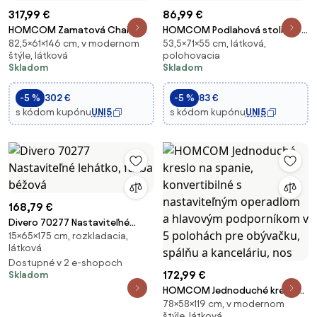
317,99 €
86,99 €
HOMCOM Zamatová Chaise
HOMCOM Podlahová stolička 3
82,5×61×146 cm, v modernom
53,5×71×55 cm, látková,
Longue s Ľavým Podrúčnikom a
v 1 - Skladacia podlahová
štýle, látková
polohovacia
Vankúšom, Čalúnená Pohovka,
stolička s opierkou chrbta, 13
Skladom
Skladom
Chaise Longue Kreslo so
nastaviteľných polôh, sklápacia
Pevnými Drevenými Nohami pre
stolička s vankúšom, šedá, kov,
-5 %
302 €
-5 %
83 €
Obývaciu Izbu, Ka
p
s kódom kupónu
UNI5
s kódom kupónu
UNI5
168,79 €
Divero 70277 Nastaviteľné
15×65×175 cm, rozkladacia,
lehátko, farba béžová
látková
Dostupné v 2 e-shopoch
172,99 €
Skladom
HOMCOM Jednoduché kreslo
78×58×119 cm, v modernom
na spanie, konvertibilné s
štýle, látková