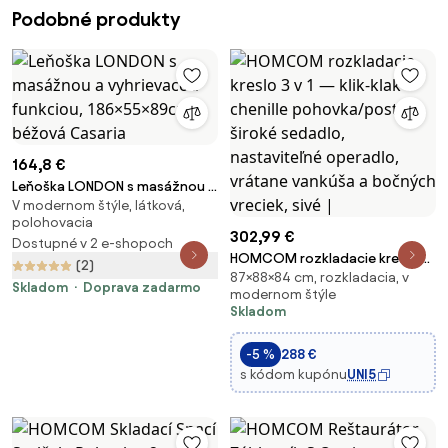
Podobné produkty
164,8 €
Leňoška LONDON s masážnou a
V modernom štýle, látková,
vyhrievacou funkciou,
polohovacia
186×55×89cm, béžová Casaria
302,99 €
Dostupné v 2 e-shopoch
HOMCOM rozkladacie kreslo 3
(2)
87×88×84 cm, rozkladacia, v
v 1 — klik-klak chenille
Skladom
Doprava zadarmo
modernom štýle
pohovka/posteľ, široké
Skladom
sedadlo, nastaviteľné
operadlo, vrátane vankúša a
-5 %
288 €
bočných vreciek, sivé |
s kódom kupónu
UNI5