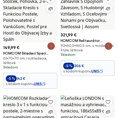
321,99 €
HOMCOM Reštaurátor
93×60,5×160,5 cm, v modernom
Záhlavník S Opojnom Závesom,
149,99 €
štýle, látková
S Hudobným Vzhľadom, S
HOMCOM Skladací Spací
Skladom
Oceľovými Nohami pre
61×70×70 cm, rozkladacia,
Stolček, Pohovka, 2-v-1
Obývačku, Svetlosivá | Aosom
látková
Skladacie Kreslo s Funkciou
-5 %
306 €
Skladom
Postele, Polohovateľné s
s kódom kupónu
UNI5
Vankúšom, Posteľ pre Hostí do
-5 %
142 €
Obývacej Izby a Spáln
s kódom kupónu
UNI5