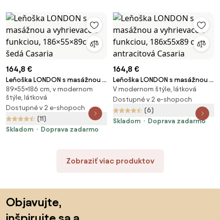
164,8 €
164,8 €
Leňoška LONDON s masážnou a
Leňoška LONDON s masážnou a
89×55×186 cm, v modernom
V modernom štýle, látková
vyhrievacou funkciou,
vyhrievacou funkciou,
štýle, látková
186×55×89cm, šedá Casaria
186x55x89 cm, antracitová
Dostupné v 2 e-shopoch
Dostupné v 2 e-shopoch
Casaria
(6)
(11)
Skladom
Doprava zadarmo
Skladom
Doprava zadarmo
Zobraziť viac produktov
Preskočiť pätu, prejsť na začiatok stránky
Objavujte,
inšpirujte sa a