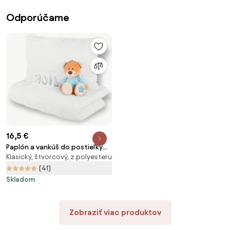
Odporúčame
16,5 €
Paplón a vankúš do postieľky
Klasický, štvorcový, z polyesteru
90x130 + 45x65 antialergický
EMI
(41)
Skladom
Zobraziť viac produktov