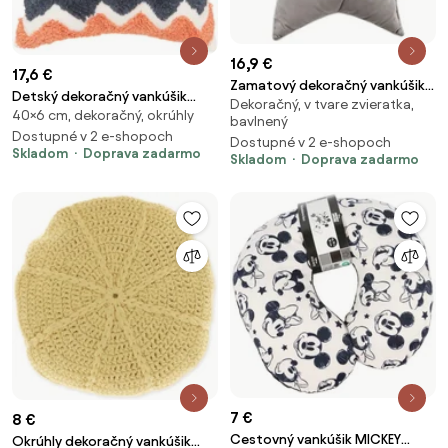
16,9 €
17,6 €
Zamatový dekoračný vankúšik
Detský dekoračný vankúšik
Dekoračný, v tvare zvieratka,
STAR SILVER
40×6 cm, dekoračný, okrúhly
WAVE 40x40 cm
bavlnený
Dostupné v 2 e-shopoch
Dostupné v 2 e-shopoch
Skladom
Doprava zadarmo
Skladom
Doprava zadarmo
7 €
8 €
Cestovný vankúšik MICKEY
Okrúhly dekoračný vankúšik