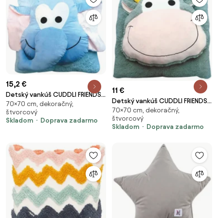
15,2 €
11 €
Detský vankúš CUDDLI FRIENDS
Detský vankúš CUDDLI FRIENDS
70×70 cm, dekoračný,
70x70 cm plyšový - viac farieb
70×70 cm, dekoračný,
70x70 cm plyšový - viac farieb
štvorcový
Farba: Modrá
štvorcový
Farba: Sivá
Skladom
Doprava zadarmo
Skladom
Doprava zadarmo