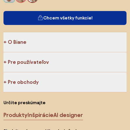
Chcem všetky funkcie!
O Biane
Pre používateľov
Pre obchody
Určite preskúmajte
Produkty
Inšpirácie
AI designer