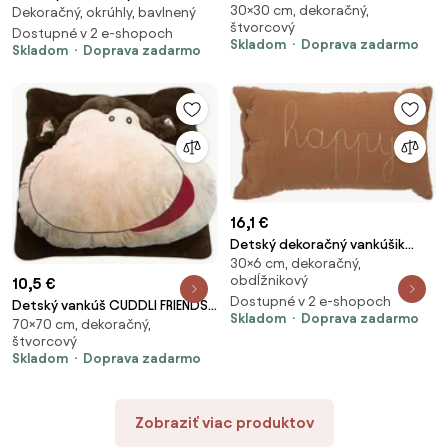
30×30 cm, dekoračný,
MOUSE 30x30 cm, biely
Dekoračný, okrúhly, bavlnený
DORA 45 cm, žltý
štvorcový
Dostupné v 2 e-shopoch
Skladom
Doprava zadarmo
Skladom
Doprava zadarmo
16,1 €
Detský dekoračný vankúšik
30×6 cm, dekoračný,
HAPPY 50x30cm, hnedý
obdĺžnikový
10,5 €
Dostupné v 2 e-shopoch
Detský vankúš CUDDLI FRIENDS
Skladom
Doprava zadarmo
70×70 cm, dekoračný,
70x70 cm plyšový - viac farieb
štvorcový
Farba: Tmavohnedá
Skladom
Doprava zadarmo
Zobraziť viac produktov