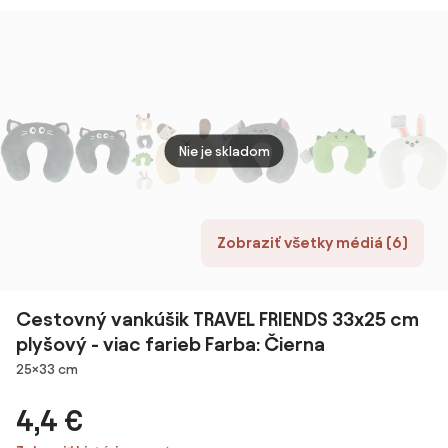
Ender Dragon
farieb Farba:
Tmavohnedá
Nie je skladom
Zobraziť všetky médiá (6)
Cestovný vankúšik TRAVEL FRIENDS 33x25 cm
plyšový - viac farieb Farba: Čierna
Rozmery
25×33 cm
4,4 €