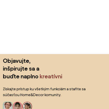
Preskočiť pätu, prejsť na začiatok stránky
Objavujte,
inšpirujte sa a
buďte naplno
kreatívni
Získajte prístup ku všetkým funkciám a staňte sa
súčasťou Home&Decor komunity.