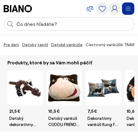
Preskočiť navigáciu, prejsť na obsah
Vstup pre vyhľadávanie
Preskočiť obsah, prejsť na pätu
Pre deti
Detský textil
Detské vankúše
Cestovný vankúšik TRAVEL F
Produkty, ktoré by sa Vám mohli páčiť
21,5 €
10,5 €
7,5 €
10,66
Detský
Detský vankúš
Dekoratívny
Dekor
dekoratívny
CUDDLI FRIENDS
vankúš Kung Fu
vankú
vankúš
70x70 cm
Panda modrý
Birds 
Minecraft
plyšový - viac
40x40 cm