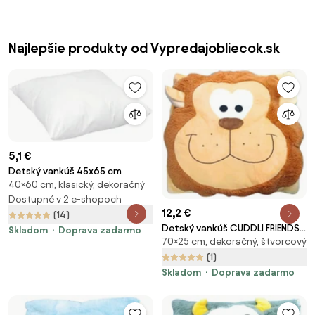
Najlepšie produkty od Vypredajobliecok.sk
5,1 €
Detský vankúš 45x65 cm
40×60 cm, klasický, dekoračný
Dostupné v 2 e-shopoch
12,2 €
(14)
Detský vankúš CUDDLI FRIENDS
Skladom
Doprava zadarmo
70×25 cm, dekoračný, štvorcový
70x70 cm plyšový - viac farieb
Farba: Hnedá
(1)
Skladom
Doprava zadarmo