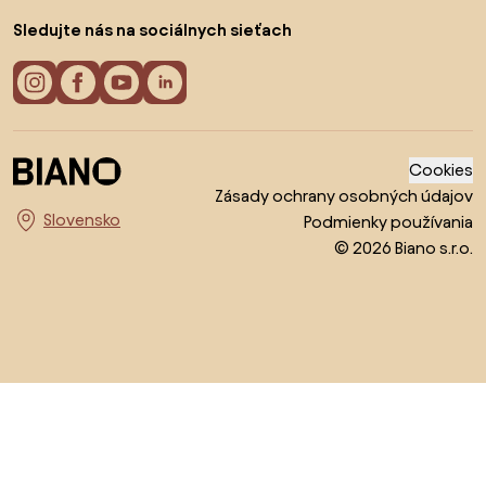
Sledujte nás na sociálnych sieťach
Cookies
Zásady ochrany osobných údajov
Podmienky používania
Vyberte krajinu
© 2026 Biano s.r.o.
Prejsť na začiatok stránky