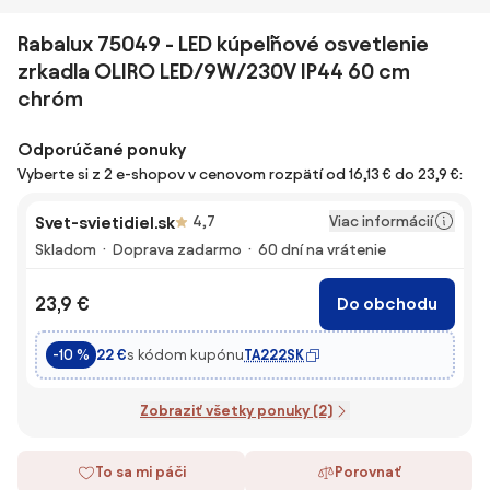
Rabalux 75049 - LED kúpeľňové osvetlenie
zrkadla OLIRO LED/9W/230V IP44 60 cm
chróm
Odporúčané ponuky
Vyberte si z 2 e-shopov v cenovom rozpätí od 16,13 € do 23,9 €:
Viac informácií
Svet-svietidiel.sk
4,7
Skladom
Doprava zadarmo
60 dní na vrátenie
23,9 €
Do obchodu
s kódom kupónu
TA222SK
-10 %
22 €
Zobraziť všetky ponuky (2)
To sa mi páči
Porovnať