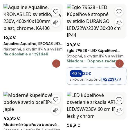
16,2 €
Aqualine Aqualine, KRONAS LED
24,9 €
Nástenné, s krytím IP44 a vyšším
svietidlo, 6W, 230V,
Eglo 79528 - LED Kúpeľňové
Na odoslanie o 1 týždeň
400x40x100mm, plast,
Stropné, s krytím IP44 a vyšším
stropné svietidlo DURANGO
chrome, KA400
Skladom
Doprava zadarmo
LED/22W/230V 30x30 cm IP44
-10 %
22 €
s kódom kupónu
TA222SK
45,95 €
Moderné kúpeľňové bodové
58,9 €