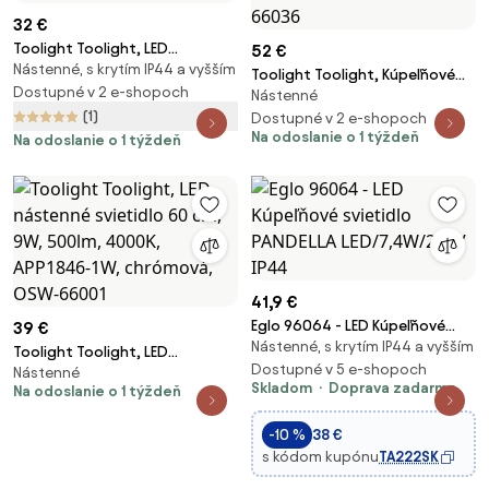
32 €
Toolight Toolight, LED
52 €
Nástenné, s krytím IP44 a vyšším
kúpeľňová lampa nad zrkadlo
Toolight Toolight, Kúpeľňové
8W 40CM APP368-1W, chróm,
Dostupné v 2 e-shopoch
Nástenné
nástenné LED svietidlo APP1881-
OSW-08434
(1)
1W 40cm CHROME, OSW-
Dostupné v 2 e-shopoch
Na odoslanie o 1 týždeň
Na odoslanie o 1 týždeň
66036
41,9 €
Eglo 96064 - LED Kúpeľňové
39 €
Nástenné, s krytím IP44 a vyšším
svietidlo PANDELLA
Toolight Toolight, LED
LED/7,4W/230V IP44
Dostupné v 5 e-shopoch
Nástenné
nástenné svietidlo 60 cm, 9W,
Skladom
Doprava zadarmo
Na odoslanie o 1 týždeň
500lm, 4000K, APP1846-1W,
chrómová, OSW-66001
-10 %
38 €
s kódom kupónu
TA222SK