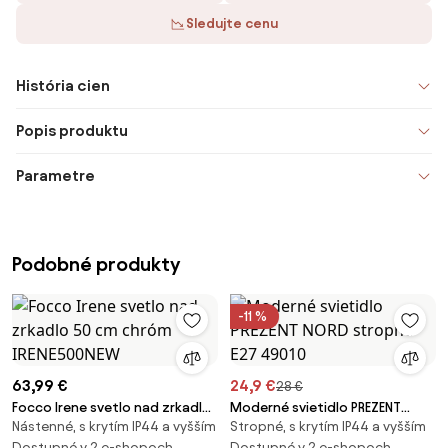
Sledujte cenu
História cien
Popis produktu
Parametre
Podobné produkty
-11 %
63,99 €
24,9 €
28 €
Focco Irene svetlo nad zrkadlo
Moderné svietidlo PREZENT
Nástenné, s krytím IP44 a vyšším
Stropné, s krytím IP44 a vyšším
50 cm chróm IRENE500NEW
NORD stropné E27 49010
Dostupné v 2 e-shopoch
Dostupné v 2 e-shopoch