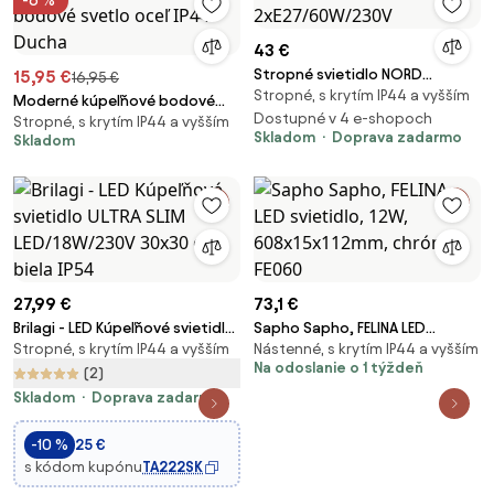
-6 %
43 €
Stropné svietidlo NORD
15,95 €
16,95 €
Stropné, s krytím IP44 a vyšším
2xE27/60W/230V
Moderné kúpeľňové bodové
Dostupné v 4 e-shopoch
Stropné, s krytím IP44 a vyšším
svetlo oceľ IP44 - Ducha
Skladom
Doprava zadarmo
Skladom
27,99 €
73,1 €
Brilagi - LED Kúpeľňové svietidlo
Sapho Sapho, FELINA LED
Stropné, s krytím IP44 a vyšším
Nástenné, s krytím IP44 a vyšším
ULTRA SLIM LED/18W/230V
svietidlo, 12W, 608x15x112mm,
Na odoslanie o 1 týždeň
30x30 cm biela IP54
chróm, FE060
(2)
Skladom
Doprava zadarmo
-10 %
25 €
s kódom kupónu
TA222SK