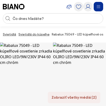
Preskočiť navigáciu, prejsť na obsah
Vstup pre vyhľadávanie
Preskočiť obsah, prejsť na pätu
Svietidlá
Svietidlá do kúpeľne
Rabalux 75049 - LED kúpeľňové osv
Zobraziť všetky médiá (2)