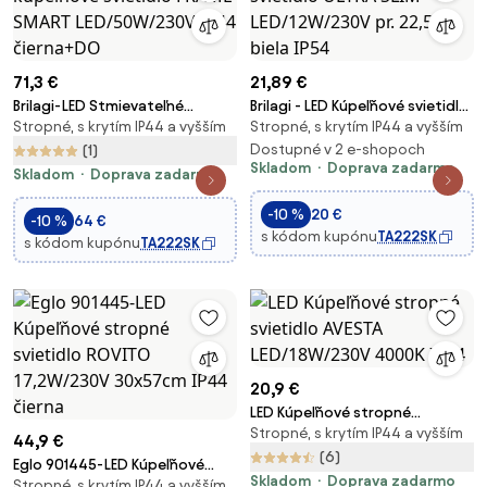
71,3 €
21,89 €
Brilagi-LED Stmievateľné
Brilagi - LED Kúpeľňové svietidlo
Stropné, s krytím IP44 a vyšším
Stropné, s krytím IP44 a vyšším
kúpeľňové svietidlo FRAME
ULTRA SLIM LED/12W/230V pr.
SMART LED/50W/230V IP44
22,5 cm biela IP54
Dostupné v 2 e-shopoch
(1)
Skladom
Doprava zadarmo
čierna+DO
Skladom
Doprava zadarmo
-10 %
20 €
-10 %
64 €
s kódom kupónu
TA222SK
s kódom kupónu
TA222SK
20,9 €
LED Kúpeľňové stropné
Stropné, s krytím IP44 a vyšším
svietidlo AVESTA LED/18W/230V
44,9 €
4000K IP54
(6)
Eglo 901445-LED Kúpeľňové
Skladom
Doprava zadarmo
Stropné, s krytím IP44 a vyšším
stropné svietidlo ROVITO