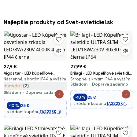
Najlepšie produkty od Svet-svietidiel.sk
27,9 €
27,99 €
Aigostar - LED kúpeľňové
Brilagi - LED Kúpeľňové svietidlo
Nástenné, s krytím IP44 a vyšším
Stropné, s krytím IP44 a vyšším
osvetlenie zrkadla
ULTRA SLIM LED/18W/230V
Skladom
Doprava zadarmo
LED/8W/230V 4000K 40 cm
30x30 cm čierna IP54
(2)
IP44 čierna
Skladom
Doprava zadarmo
-10 %
25 €
s kódom kupónu
TA222SK
-10 %
25 €
s kódom kupónu
TA222SK