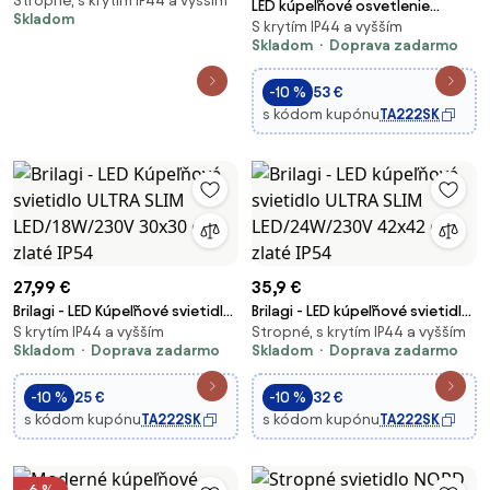
Stropné, s krytím IP44 a vyšším
svetlo oceľ IP44 - Japie
LED kúpeľňové osvetlenie
Skladom
S krytím IP44 a vyšším
zrkadla ARTIST LED/9W/230V 60
Skladom
Doprava zadarmo
cm IP44 lesklý chróm
-10 %
53 €
s kódom kupónu
TA222SK
27,99 €
35,9 €
Brilagi - LED Kúpeľňové svietidlo
Brilagi - LED kúpeľňové svietidlo
S krytím IP44 a vyšším
Stropné, s krytím IP44 a vyšším
ULTRA SLIM LED/18W/230V
ULTRA SLIM LED/24W/230V
Skladom
Doprava zadarmo
Skladom
Doprava zadarmo
30x30 cm zlaté IP54
42x42 cm zlaté IP54
-10 %
25 €
-10 %
32 €
s kódom kupónu
TA222SK
s kódom kupónu
TA222SK