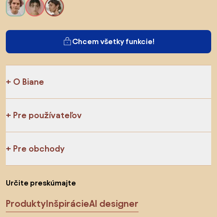
Chcem všetky funkcie!
O Biane
Pre používateľov
Pre obchody
Určite preskúmajte
Produkty
Inšpirácie
AI designer