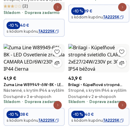
17,2W/230V 30x57cm IP44
(2)
-10 %
19 €
čierna
Skladom
Doprava zadarmo
s kódom kupónu
TA222SK
-10 %
40 €
s kódom kupónu
TA222SK
41,9 €
43,9 €
Zuma Line W89949-6W-BK - LED
Brilagi - Kúpeľňové stropné
Nástenné, s krytím IP44 a vyšším
Stropné, s krytím IP44 a vyšším
Osvetlenie zrkadla CAMARA
svietidlo CLARE
LED/6W/230V IP44 čierna
Dostupné v 3 e-shopoch
2xE27/24W/230V pr. 30 cm IP54
Dostupné v 2 e-shopoch
Skladom
Doprava zadarmo
Skladom
Doprava zadarmo
béžová
-10 %
38 €
-10 %
40 €
s kódom kupónu
TA222SK
s kódom kupónu
TA222SK