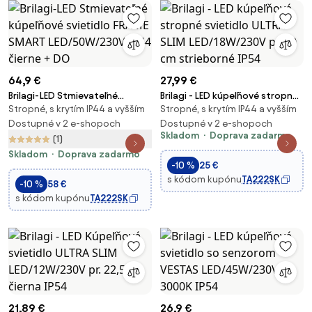
64,9 €
27,99 €
Brilagi-LED Stmievateľné
Brilagi - LED kúpeľňové stropné
Stropné, s krytím IP44 a vyšším
Stropné, s krytím IP44 a vyšším
kúpeľňové svietidlo FRAME
svietidlo ULTRA SLIM
SMART LED/50W/230V IP44
Dostupné v 2 e-shopoch
LED/18W/230V pr. 30 cm
Dostupné v 2 e-shopoch
Skladom
Doprava zadarmo
čierne + DO
strieborné IP54
(1)
Skladom
Doprava zadarmo
-10 %
25 €
s kódom kupónu
TA222SK
-10 %
58 €
s kódom kupónu
TA222SK
21,89 €
26,9 €