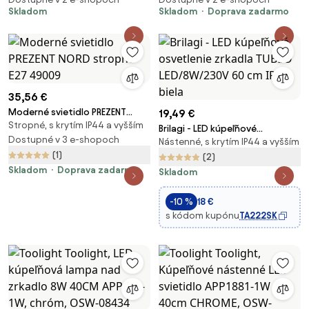
Skladom
Skladom
Doprava zadarmo
35,56 €
Moderné svietidlo PREZENT
19,49 €
Stropné, s krytím IP44 a vyšším
NORD stropné E27 49009
Brilagi - LED kúpeľňové
Dostupné v 3 e-shopoch
Nástenné, s krytím IP44 a vyšším
osvetlenie zrkadla TUBEO
(1)
LED/8W/230V 60 cm IP44 biela
(2)
Skladom
Doprava zadarmo
Skladom
-10 %
18 €
s kódom kupónu
TA222SK