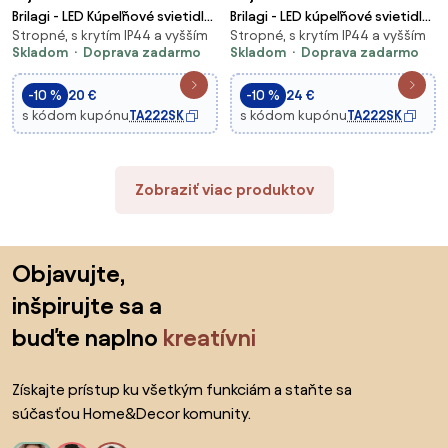
Brilagi - LED Kúpeľňové svietidlo
Brilagi - LED kúpeľňové svietidlo
Stropné, s krytím IP44 a vyšším
Stropné, s krytím IP44 a vyšším
ULTRA SLIM LED/12W/230V pr.
so senzorom VESTAS
Skladom
Doprava zadarmo
Skladom
Doprava zadarmo
22,5 cm čierna IP54
LED/45W/230V 3000K IP54
-10 %
20 €
-10 %
24 €
s kódom kupónu
TA222SK
s kódom kupónu
TA222SK
Zobraziť viac produktov
Preskočiť pätu, prejsť na začiatok stránky
Objavujte,
inšpirujte sa a
buďte naplno
kreatívni
Získajte prístup ku všetkým funkciám a staňte sa
súčasťou Home&Decor komunity.