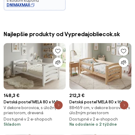
s kódom kupónu
DNIMAXMAX
Najlepšie produkty od Vypredajobliecok.sk
148,3 €
212,3 €
Detská posteľ MELA 80 x 160
Detská posteľ MELA 80 x 160
V dekore borovica, s úložným
88×169 cm, v dekore borovica, s
cm, biela Rošt: S lamelovým
cm, borovica Rošt: S lamelovým
priestorom, drevená
úložným priestorom
roštom, Matrac: Bez matraca
roštom, Matrac: Matrac
Dostupné v 2 e-shopoch
Dostupné v 2 e-shopoch
EASYSOFT 8 cm
Skladom
Na odoslanie o 2 týždne