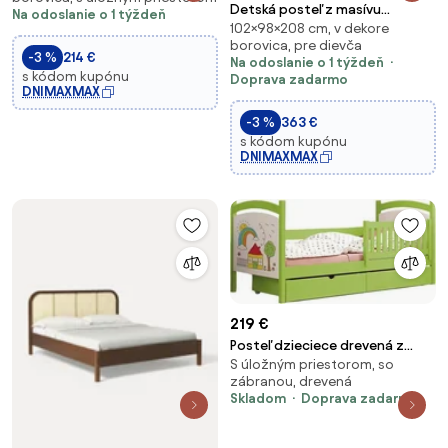
200x90 cm - PRÍRODNÁ
Detská posteľ z masívu
Na odoslanie o 1 týždeň
BOROVICA
102×98×208 cm, v dekore
borovice PROKOP s prístelkou a
borovica, pre dievča
šuplíkmi - 200x90 cm - BIELA
-3 %
214 €
Na odoslanie o 1 týždeň
s kódom kupónu
Doprava zadarmo
DNIMAXMAX
-3 %
363 €
s kódom kupónu
DNIMAXMAX
219 €
Posteľ dzieciece drevená z
S úložným priestorom, so
tablica suchoscieralna Amely
zábranou, drevená
80x190 - Limetka - Koncovka
Skladom
Doprava zadarmo
Série