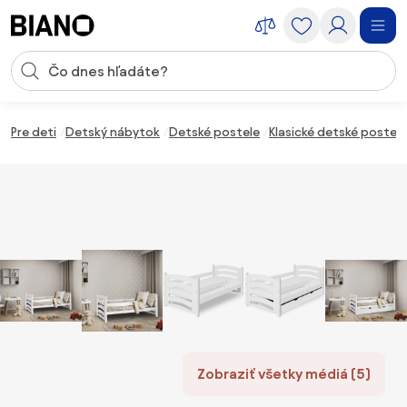
Preskočiť navigáciu, prejsť na obsah
Vstup pre vyhľadávanie
Preskočiť obsah, prejsť na pätu
Pre deti
Detský nábytok
Detské postele
Klasické detské postele
Zobraziť všetky médiá (5)