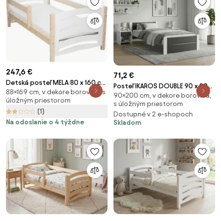
247,6 €
71,2 €
Detská posteľ MELA 80 x 160 cm
Posteľ IKAROS DOUBLE 90 x 200
88×169 cm, v dekore borovica, s
biela/borovica Rošt: S
90×200 cm, v dekore borovica,
cm, antracit/biela Rošt: Bez
úložným priestorom
lamelovým roštom, Matrac:
s úložným priestorom
roštu, Matrac: Bez matraca
(1)
Matrac COCO 10 cm
Dostupné v 2 e-shopoch
Na odoslanie o 4 týždne
Skladom