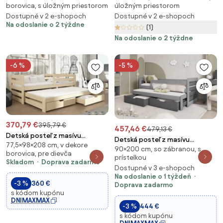
borovica, s úložným priestorom
úložným priestorom
Matrac: Bez matraca
Matrac: Bez matraca
Dostupné v 2 e-shopoch
Dostupné v 2 e-shopoch
Na odoslanie o 2 týždne
(1)
Na odoslanie o 2 týždne
-6 %
-5 %
370,79 €
395,79 €
457,46 €
479,13 €
Detská posteľ z masívu
Detská posteľ z masívu
77,5×98×208 cm, v dekore
borovice SANDRA s prístelkou a
90×200 cm, so zábranou, s
borovice TOMÁŠ II s prístelkou
borovica, pre dievča
zásuvkami - 200x90 cm -
prístelkou
a šuplíkmi - 200x90 cm -
Skladom
Doprava zadarmo
PRÍRODNÁ BOROVICA
Dostupné v 3 e-shopoch
grafit/sivá
Na odoslanie o 1 týždeň
-3 %
360 €
Doprava zadarmo
s kódom kupónu
DNIMAXMAX
-3 %
444 €
s kódom kupónu