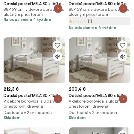
Detská posteľ MELA 80 x 160 cm
Detská posteľ MELA 80 x 160 cm
88×169 cm, v dekore borovica, s
88×169 cm, v dekore borovica, s
biela/borovica Rošt: Bez roštu,
biela/borovica Rošt: S
úložným priestorom
úložným priestorom
Matrac: Matrac COCO 10 cm
lamelovým roštom, Matrac:
Na odoslanie o 4 týždne
(1)
Matrac EASYSOFT 10 cm
Na odoslanie o 4 týždne
212,3 €
200,4 €
Detská posteľ MELA 80 x 160
Detská posteľ MELA 80 x 160
V dekore borovica, s úložným
V dekore borovica, s úložným
cm, biela Rošt: S lamelovým
cm, biela Rošt: Bez roštu,
priestorom, drevená
priestorom, drevená
roštom, Matrac: Matrac
Matrac: Matrac EASYSOFT 8 cm
Dostupné v 2 e-shopoch
Dostupné v 2 e-shopoch
EASYSOFT 8 cm
Skladom
Skladom