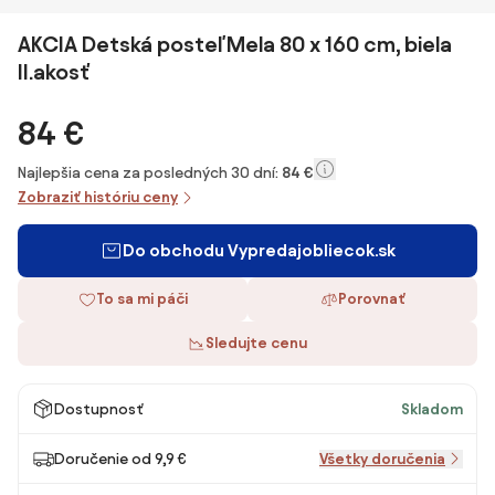
AKCIA Detská posteľ Mela 80 x 160 cm, biela
II.akosť
84 €
Najlepšia cena za posledných 30 dní:
84 €
Zobraziť históriu ceny
Do obchodu Vypredajobliecok.sk
To sa mi páči
Porovnať
Sledujte cenu
Dostupnosť
Skladom
Doručenie od 9,9 €
Všetky doručenia