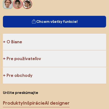
Chcem všetky funkcie!
O Biane
Pre používateľov
Pre obchody
Určite preskúmajte
Produkty
Inšpirácie
AI designer