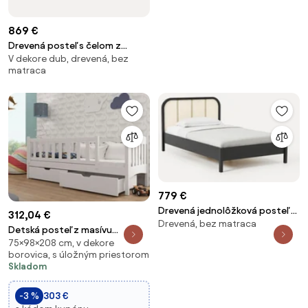
869 €
Drevená posteľ s čelom z
V dekore dub, drevená, bez
viedenského výpletu Jones
matraca
779 €
Drevená jednolôžková posteľ s
312,04 €
Drevená, bez matraca
viedenským výpletom Jones
Detská posteľ z masívu
75×98×208 cm, v dekore
borovice Gandalf so zásuvkami
borovica, s úložným priestorom
- 200x90 cm - BIELA
Skladom
-3 %
303 €