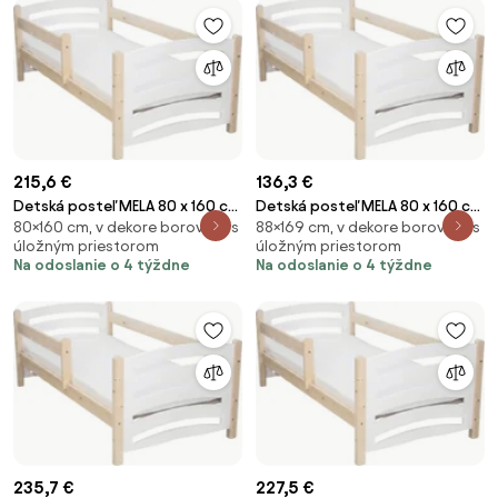
215,6 €
136,3 €
Detská posteľ MELA 80 x 160 cm
Detská posteľ MELA 80 x 160 cm
80×160 cm, v dekore borovica, s
88×169 cm, v dekore borovica, s
biela/borovica Rošt: Bez roštu,
biela/borovica Rošt: Bez roštu,
úložným priestorom
úložným priestorom
Matrac: Matrac EASYSOFT 10
Matrac: Bez matraca
Na odoslanie o 4 týždne
Na odoslanie o 4 týždne
cm
235,7 €
227,5 €