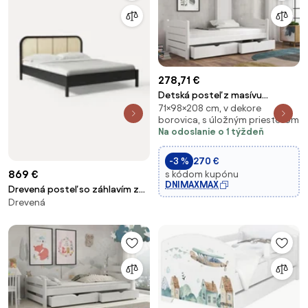
278,71 €
Detská posteľ z masívu
71×98×208 cm, v dekore
borovice URŠULA so šuplíkmi -
borovica, s úložným priestorom
200x90 cm - BIELA
Na odoslanie o 1 týždeň
-3 %
270 €
869 €
s kódom kupónu
DNIMAXMAX
Drevená posteľ so záhlavím z
Drevená
viedenského výpletu Jones