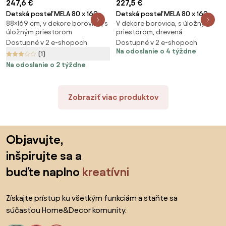
247,6 €
227,5 €
Detská posteľ MELA 80 x 160
Detská posteľ MELA 80 x 160
88×169 cm, v dekore borovica, s
V dekore borovica, s úložným
cm, borovica Rošt: S lamelovým
cm, biela Rošt: S lamelovým
úložným priestorom
priestorom, drevená
roštom, Matrac: Matrac
roštom, Matrac: Matrac
Dostupné v 2 e-shopoch
Dostupné v 2 e-shopoch
COCO 10 cm
EASYSOFT 10 cm
Na odoslanie o 4 týždne
(1)
Na odoslanie o 2 týždne
Zobraziť viac produktov
Preskočiť pätu, prejsť na začiatok stránky
Objavujte,
inšpirujte sa a
buďte naplno
kreatívni
Získajte prístup ku všetkým funkciám a staňte sa
súčasťou Home&Decor komunity.