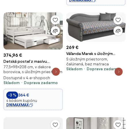
DNIMAXMAX
269 €
Váľanda Marek s úložným
374,96 €
S úložným priestorom,
priestorom ľavá - Wonder
Detská posteľ z masívu
čalúnená, bez matraca
Balony / Bluvel 03
77,5×98×208 cm, v dekore
borovice SANDRA s prístelkou a
Skladom
Doprava zadarmo
borovica, s úložným priestorom
zásuvkami - 200x90 cm - BIELA
Dostupné v 4 e-shopoch
Skladom
Doprava zadarmo
-3 %
364 €
s kódom kupónu
DNIMAXMAX