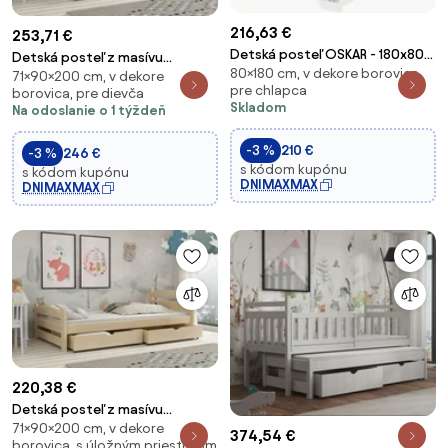
216,63 €
253,71 €
Detská posteľ OSKAR - 180x80
Detská posteľ z masívu
80×180 cm, v dekore borovica,
cm - DO NEBES - biela
71×90×200 cm, v dekore
borovice MAX so šuplíkmi -
pre chlapca
borovica, pre dievča
200x90 cm - BIELA
Skladom
Na odoslanie o 1 týždeň
-3 %
210 €
-3 %
246 €
s kódom kupónu
s kódom kupónu
DNIMAXMAX
DNIMAXMAX
220,38 €
Detská posteľ z masívu
71×90×200 cm, v dekore
borovice MAX so šuplíkmi -
374,54 €
borovica, s úložným priestorom