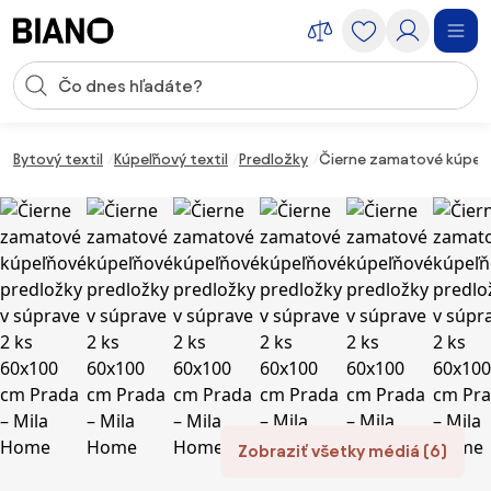
Preskočiť navigáciu, prejsť na obsah
Vstup pre vyhľadávanie
Preskočiť obsah, prejsť na pätu
Bytový textil
Kúpeľňový textil
Predložky
Čierne zamatové kúpeľň
Zobraziť všetky médiá (6)