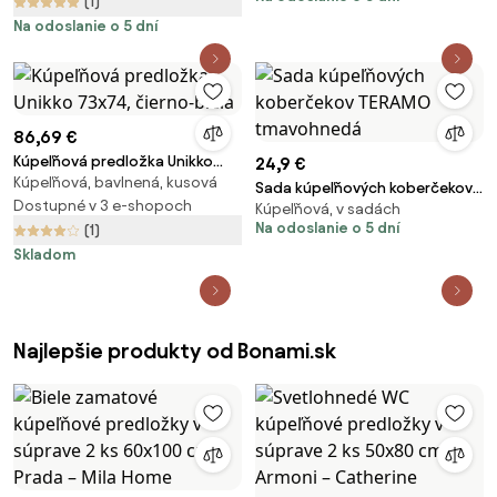
(1)
Na odoslanie o 5 dní
86,69 €
Kúpeľňová predložka Unikko
24,9 €
Kúpeľňová, bavlnená, kusová
73x74, čierno-biela
Sada kúpeľňových koberčekov
Dostupné v 3 e-shopoch
Kúpeľňová, v sadách
TERAMO tmavohnedá
Na odoslanie o 5 dní
(1)
Skladom
Najlepšie produkty od Bonami.sk