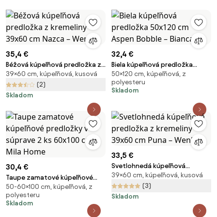
35,4 €
32,4 €
Béžová kúpeľňová predložka z
Biela kúpeľňová predložka
39×60 cm, kúpeľňová, kusová
50×120 cm, kúpeľňová, z
kremeliny 39x60 cm Nazca –
50x120 cm Aspen Bobble –
polyesteru
Wenko
Bianca
(2)
Skladom
Skladom
33,5 €
Svetlohnedá kúpeľňová
30,4 €
39×60 cm, kúpeľňová, kusová
predložka z kremeliny 39x60
Taupe zamatové kúpeľňové
cm Puna – Wenko
(3)
50-60×100 cm, kúpeľňová, z
predložky v súprave 2 ks
polyesteru
Skladom
60x100 cm – Mila Home
Skladom