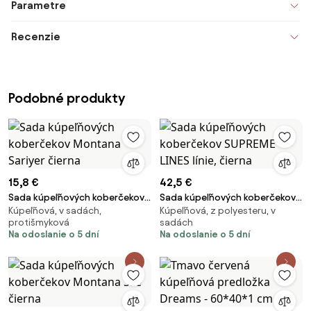
Parametre
Recenzie
Podobné produkty
15,8 €
42,5 €
Sada kúpeľňových koberčekov
Sada kúpeľňových koberčekov
Kúpeľňová, v sadách,
Kúpeľňová, z polyesteru, v
Montana Sariyer čierna
SUPREME LINES línie, čierna
protišmyková
sadách
Na odoslanie o 5 dní
Na odoslanie o 5 dní