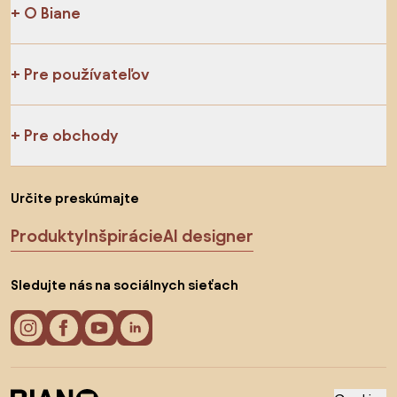
O Biane
Pre používateľov
Pre obchody
Určite preskúmajte
Produkty
Inšpirácie
AI designer
Sledujte nás na sociálnych sieťach