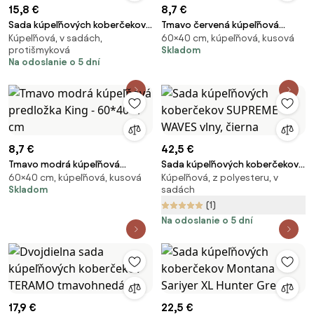
15,8 €
8,7 €
Sada kúpeľňových koberčekov
Tmavo červená kúpeľňová
Kúpeľňová, v sadách,
60×40 cm, kúpeľňová, kusová
Montana Sile čierna
predložka Dreams - 60*40*1
protišmyková
Skladom
cm
Na odoslanie o 5 dní
8,7 €
42,5 €
Tmavo modrá kúpeľňová
Sada kúpeľňových koberčekov
60×40 cm, kúpeľňová, kusová
Kúpeľňová, z polyesteru, v
predložka King - 60*40*1 cm
SUPREME WAVES vlny, čierna
Skladom
sadách
(1)
Na odoslanie o 5 dní
17,9 €
22,5 €