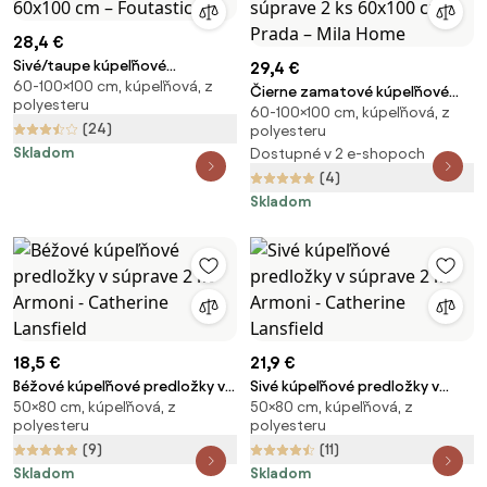
28,4 €
Sivé/taupe kúpeľňové
29,4 €
60-100×100 cm, kúpeľňová, z
predložky v súprave 2 ks
Čierne zamatové kúpeľňové
polyesteru
60x100 cm – Foutastic
60-100×100 cm, kúpeľňová, z
predložky v súprave 2 ks
(24)
polyesteru
60x100 cm Prada – Mila Home
Skladom
Dostupné v 2 e-shopoch
(4)
Skladom
18,5 €
21,9 €
Béžové kúpeľňové predložky v
Sivé kúpeľňové predložky v
50×80 cm, kúpeľňová, z
50×80 cm, kúpeľňová, z
súprave 2 ks Armoni - Catherine
súprave 2 ks Armoni - Catherine
polyesteru
polyesteru
Lansfield
Lansfield
(9)
(11)
Skladom
Skladom