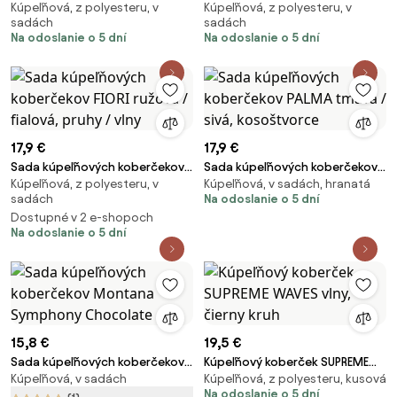
Kúpeľňová, z polyesteru, v
Kúpeľňová, z polyesteru, v
COMO červená / čierna, pruhy
Montana Symphony Opal Grey
sadách
sadách
Na odoslanie o 5 dní
Na odoslanie o 5 dní
17,9 €
17,9 €
Sada kúpeľňových koberčekov
Sada kúpeľňových koberčekov
Kúpeľňová, z polyesteru, v
Kúpeľňová, v sadách, hranatá
FIORI ružová / fialová, pruhy /
PALMA tmavá / sivá,
sadách
Na odoslanie o 5 dní
vlny
kosoštvorce
Dostupné v 2 e-shopoch
Na odoslanie o 5 dní
15,8 €
19,5 €
Sada kúpeľňových koberčekov
Kúpeľňový koberček SUPREME
Kúpeľňová, v sadách
Kúpeľňová, z polyesteru, kusová
Montana Symphony Chocolate
WAVES vlny, čierny kruh
Na odoslanie o 5 dní