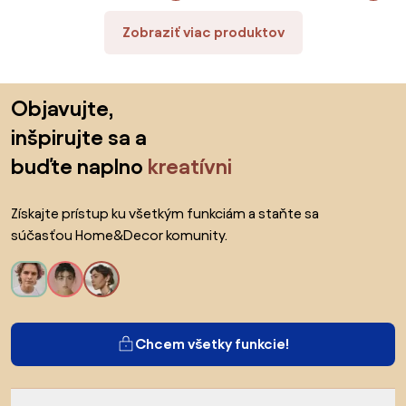
Zobraziť viac produktov
Preskočiť pätu, prejsť na začiatok stránky
Objavujte,
inšpirujte sa a
buďte naplno
kreatívni
Získajte prístup ku všetkým funkciám a staňte sa
súčasťou Home&Decor komunity.
Chcem všetky funkcie!