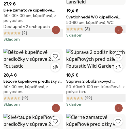
27,9 €
Biele zamatové kúpeľňové
19,4 €
60-100×100 cm, kúpeľňová, z
predložky v súprave 2 ks
Svetlohnedé WC kúpeľňové
polyesteru
60x100 cm Prada – Mila Home
50×80 cm, kúpeľňová, WC
predložky v súprave 2 ks 50x80
Dostupné v 2 e-shopoch
cm Armoni – Catherine
(3)
(2)
Lansfield
Skladom
Skladom
28,4 €
18,9 €
Béžové kúpeľňové predložky v
Súprava 2 obdĺžnikových
60×100 cm, kúpeľňová, z
50-60×60-100 cm, kúpeľňová, z
súprave 2 ks - Foutastic
kúpeľňových predložiek
polyesteru
polyesteru
Foutastic Wild Garden
(19)
(29)
Skladom
Skladom