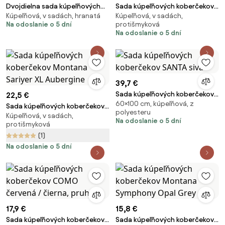
Dvojdielna sada kúpeľňových
Sada kúpeľňových koberčekov
Kúpeľňová, v sadách, hranatá
Kúpeľňová, v sadách,
koberčekov TERAMO
Montana Sariyer XL Hunter
Na odoslanie o 5 dní
protišmyková
tmavohnedá
Green
Na odoslanie o 5 dní
39,7 €
Sada kúpeľňových koberčekov
22,5 €
60×100 cm, kúpeľňová, z
SANTA sivá
Sada kúpeľňových koberčekov
polyesteru
Kúpeľňová, v sadách,
Montana Sariyer XL Aubergine
Na odoslanie o 5 dní
protišmyková
(1)
Na odoslanie o 5 dní
17,9 €
15,8 €
Sada kúpeľňových koberčekov
Sada kúpeľňových koberčekov