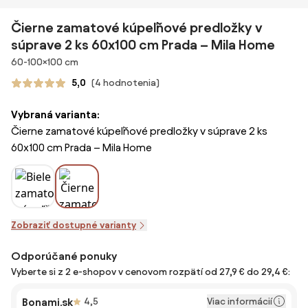
Čierne zamatové kúpeľňové predložky v
súprave 2 ks 60x100 cm Prada – Mila Home
Rozmery
60-100×100 cm
5,0
(4 hodnotenia)
Vybraná varianta:
Čierne zamatové kúpeľňové predložky v súprave 2 ks
60x100 cm Prada – Mila Home
Zobraziť dostupné varianty
Odporúčané ponuky
Vyberte si z 2 e-shopov v cenovom rozpätí od 27,9 € do 29,4 €:
Viac informácií
Bonami.sk
4,5