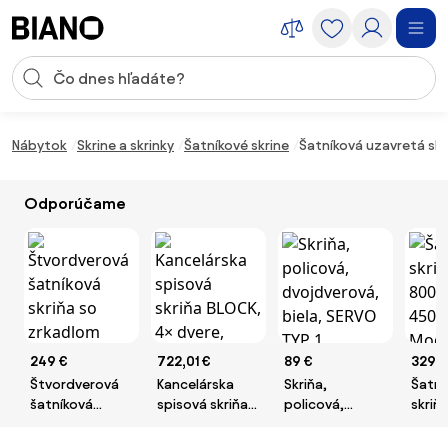
Preskočiť navigáciu, prejsť na obsah
Vstup pre vyhľadávanie
Preskočiť obsah, prejsť na pätu
Nábytok
Skrine a skrinky
Šatníkové skrine
Šatníková uzavretá skr
Odporúčame
249 €
722,01 €
89 €
329,9
Štvordverová
Kancelárska
Skriňa,
Šatní
šatníková
spisová skriňa
policová,
skriň
skriňa so
BLOCK, 4×
dvojdverová,
800 x
zrkadlom
dvere, 1600 ×
biela, SERVO
450 