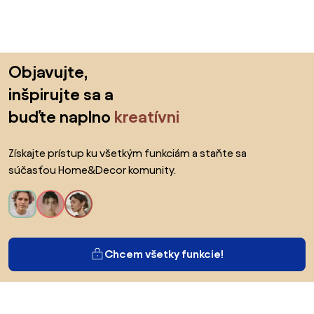
Preskočiť pätu, prejsť na začiatok stránky
Objavujte,
inšpirujte sa a
buďte naplno
kreatívni
Získajte prístup ku všetkým funkciám a staňte sa
súčasťou Home&Decor komunity.
Chcem všetky funkcie!
O Biane