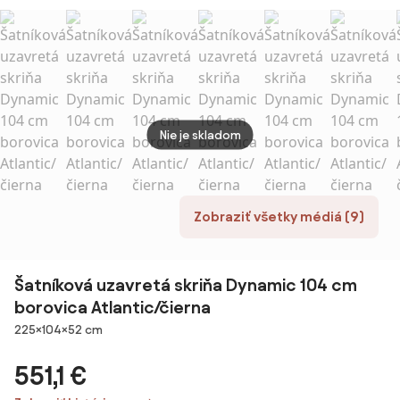
Rivalda - dub
400 × 1748 mm,
TYP 1
Mode
sonoma
biela
červe
Nie je skladom
Zobraziť všetky médiá (9)
Šatníková uzavretá skriňa Dynamic 104 cm
borovica Atlantic/čierna
Rozmery
225×104×52 cm
551,1 €