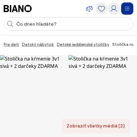
Preskočiť navigáciu, prejsť na obsah
Vstup pre vyhľadávanie
Preskočiť obsah, prejsť na pätu
Pre deti
Detský nábytok
Detské jedálenské stoličky
Stolička na 
Zobraziť všetky médiá (2)