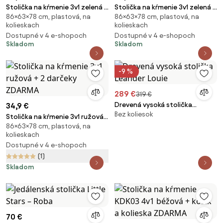
Stolička na kŕmenie 3v1 zelená +
Stolička na kŕmenie 3v1 zelená +
86×63×78 cm, plastová, na
86×63×78 cm, plastová, na
2 darčeky ZDARMA
2 darčeky ZDARMA
kolieskach
kolieskach
Dostupné v 4 e-shopoch
Dostupné v 4 e-shopoch
Skladom
Skladom
-9 %
289 €
319 €
Drevená vysoká stolička
34,9 €
Bez koliesok
Leander Louie
Stolička na kŕmenie 3v1 ružová
86×63×78 cm, plastová, na
+ 2 darčeky ZDARMA
kolieskach
Dostupné v 4 e-shopoch
(1)
Skladom
70 €