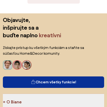
Preskočiť pätu, prejsť na začiatok stránky
Objavujte,
inšpirujte sa a
buďte naplno
kreatívni
Získajte prístup ku všetkým funkciám a staňte sa
súčasťou Home&Decor komunity.
Chcem všetky funkcie!
O Biane