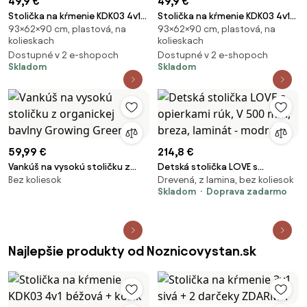
49,9 €
49,9 €
Stolička na kŕmenie KDK03 4v1
Stolička na kŕmenie KDK03 4v1
93×62×90 cm, plastová, na
93×62×90 cm, plastová, na
modrá + košík a kolieska
modrá + košík a kolieska
kolieskach
kolieskach
ZDARMA
ZDARMA
Dostupné v 2 e-shopoch
Dostupné v 2 e-shopoch
Skladom
Skladom
59,99 €
214,8 €
Vankúš na vysokú stoličku z
Detská stolička LOVE s
Bez koliesok
Drevená, z lamina, bez koliesok
organickej bavlny Growing
opierkami rúk, V 500 mm,
Skladom
Doprava zadarmo
Green
breza, laminát - modrá
Najlepšie produkty od Noznicovystan.sk