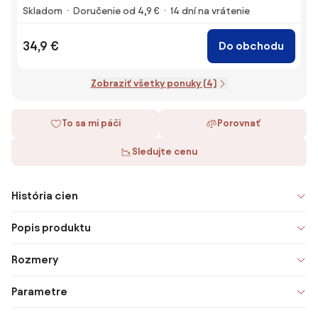
Skladom
Doručenie od 4,9 €
14 dní na vrátenie
34,9 €
Do obchodu
Zobraziť všetky ponuky (4)
To sa mi páči
Porovnať
Sledujte cenu
História cien
Popis produktu
Rozmery
Parametre