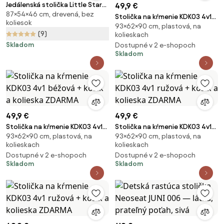
Jedálenská stolička Little Stars
49,9 €
87×54×46 cm, drevená, bez
– Roba
Stolička na kŕmenie KDK03 4v1
koliesok
93×62×90 cm, plastová, na
béžová + košík a kolieska
(9)
kolieskach
ZDARMA
Skladom
Dostupné v 2 e-shopoch
Skladom
49,9 €
49,9 €
Stolička na kŕmenie KDK03 4v1
Stolička na kŕmenie KDK03 4v1
93×62×90 cm, plastová, na
93×62×90 cm, plastová, na
béžová + košík a kolieska
ružová + košík a kolieska
kolieskach
kolieskach
ZDARMA
ZDARMA
Dostupné v 2 e-shopoch
Dostupné v 2 e-shopoch
Skladom
Skladom