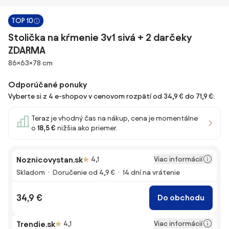
TOP 10
Stolička na kŕmenie 3v1 sivá + 2 darčeky
ZDARMA
Rozmery
86×63×78 cm
Odporúčané ponuky
Vyberte si z 4 e-shopov v cenovom rozpätí od 34,9 € do 71,9 €:
Teraz je vhodný čas na nákup, cena je momentálne
o
18,5 €
nižšia ako priemer.
Viac informácií
Noznicovystan.sk
4,1
Skladom
Doručenie od 4,9 €
14 dní na vrátenie
34,9 €
Do obchodu
Viac informácií
Trendie.sk
4,1