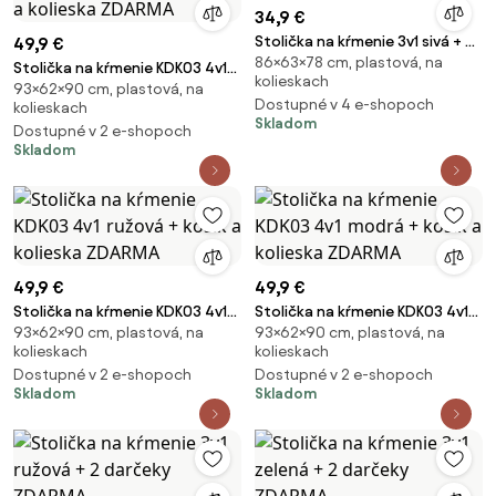
34,9 €
Stolička na kŕmenie 3v1 sivá + 2
49,9 €
86×63×78 cm, plastová, na
darčeky ZDARMA
Stolička na kŕmenie KDK03 4v1
kolieskach
93×62×90 cm, plastová, na
béžová + košík a kolieska
Dostupné v 4 e-shopoch
kolieskach
ZDARMA
Skladom
Dostupné v 2 e-shopoch
Skladom
49,9 €
49,9 €
Stolička na kŕmenie KDK03 4v1
Stolička na kŕmenie KDK03 4v1
93×62×90 cm, plastová, na
93×62×90 cm, plastová, na
ružová + košík a kolieska
modrá + košík a kolieska
kolieskach
kolieskach
ZDARMA
ZDARMA
Dostupné v 2 e-shopoch
Dostupné v 2 e-shopoch
Skladom
Skladom