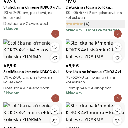
49,9 €
119 €
Stolička na kŕmenie KDK03 4v1
Detská rastúca stolička
93×62×90 cm, plastová, na
80-105×57×59 cm, plastová, na
ružová + košík a kolieska
Neoseat JUNI 006 — látka,
kolieskach
kolieskach
ZDARMA
prateľný poťah, sivá
Dostupné v 2 e-shopoch
(4)
Skladom
Skladom
Doprava zadarmo
49,9 €
49,9 €
Stolička na kŕmenie KDK03 4v1
Stolička na kŕmenie KDK03 4v1
93×62×90 cm, plastová, na
93×62×90 cm, plastová, na
sivá + košík a kolieska ZDARMA
sivá + košík a kolieska ZDARMA
kolieskach
kolieskach
Dostupné v 2 e-shopoch
Dostupné v 2 e-shopoch
Skladom
Skladom