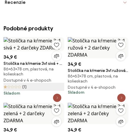
Recenzie
Podobné produkty
34,9 €
Stolička na kŕmenie 3v1 sivá + 2
34,9 €
86×63×78 cm, plastová, na
darčeky ZDARMA
Stolička na kŕmenie 3v1 ružová
kolieskach
86×63×78 cm, plastová, na
+ 2 darčeky ZDARMA
Dostupné v 4 e-shopoch
kolieskach
(1)
Dostupné v 4 e-shopoch
Skladom
Skladom
34,9 €
34,9 €