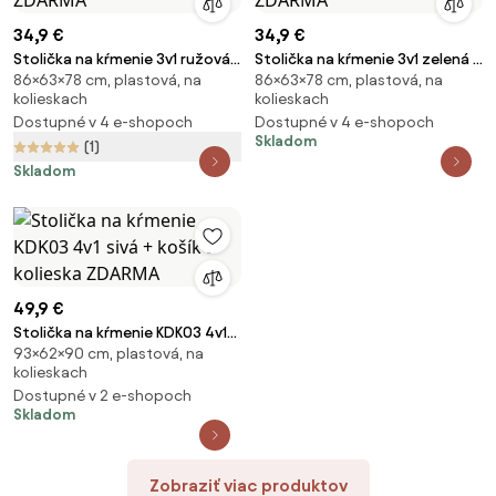
34,9 €
34,9 €
Stolička na kŕmenie 3v1 ružová
Stolička na kŕmenie 3v1 zelená +
86×63×78 cm, plastová, na
86×63×78 cm, plastová, na
+ 2 darčeky ZDARMA
2 darčeky ZDARMA
kolieskach
kolieskach
Dostupné v 4 e-shopoch
Dostupné v 4 e-shopoch
Skladom
(1)
Skladom
49,9 €
Stolička na kŕmenie KDK03 4v1
93×62×90 cm, plastová, na
sivá + košík a kolieska ZDARMA
kolieskach
Dostupné v 2 e-shopoch
Skladom
Zobraziť viac produktov