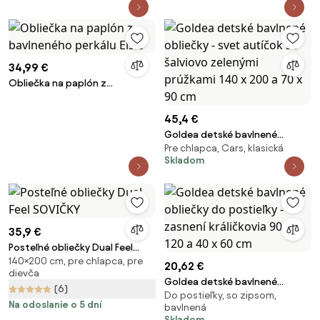
34,99 €
Obliečka na paplón z
bavlneného perkálu Elsie
45,4 €
Goldea detské bavlnené
Pre chlapca, Cars, klasická
obliečky - svet autíčok so
Skladom
šalviovo zelenými prúžkami 140
x 200 a 70 x 90 cm
35,9 €
Posteľné obliečky Dual Feel
140×200 cm, pre chlapca, pre
SOVIČKY
20,62 €
dievča
Goldea detské bavlnené
(6)
Do postieľky, so zipsom,
obliečky do postieľky - zasnení
Na odoslanie o 5 dní
bavlnená
králičkovia 90 x 120 a 40 x 60
Skladom