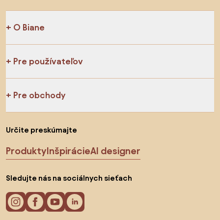
O Biane
Pre používateľov
Pre obchody
Určite preskúmajte
Produkty
Inšpirácie
AI designer
Sledujte nás na sociálnych sieťach