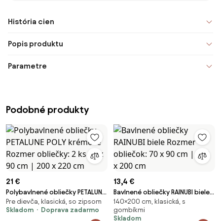
História cien
Popis produktu
Parametre
Podobné produkty
21 €
13,4 €
Polybavlnené obliečky PETALUNE
Bavlnené obliečky RAINUBI biele
Pre dievča, klasická, so zipsom
140×200 cm, klasická, s
POLY krémové Rozmer obliečky:
Rozmer obliečok: 70 x 90 cm |
Skladom
Doprava zadarmo
gombíkmi
2 ks 70 x 90 cm | 200 x 220 cm
140 x 200 cm
Skladom