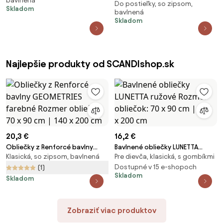
bavlnená
x 120 a 40 x 60 cm
Do postieľky, so zipsom,
obliečky do postieľky - život na
Skladom
bavlnená
farme 90 x 120 a 40 x 60 cm
Skladom
Najlepšie produkty od SCANDIshop.sk
20,3 €
16,2 €
Obliečky z Renforcé bavlny
Bavlnené obliečky LUNETTA
Klasická, so zipsom, bavlnená
Pre dievča, klasická, s gombíkmi
GEOMETRIES farebné Rozmer
ružové Rozmer obliečok: 70 x
obliečok: 70 x 90 cm | 140 x 200
90 cm | 140 x 200 cm
Dostupné v 15 e-shopoch
(1)
Skladom
cm
Skladom
Zobraziť viac produktov