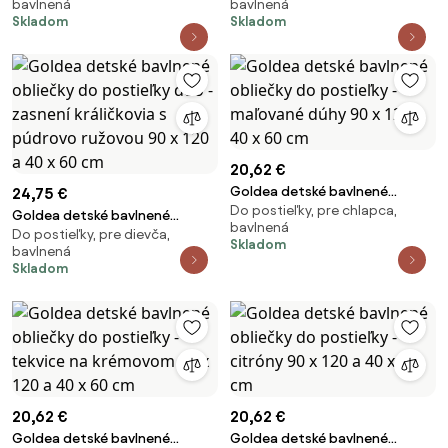
bavlnená
bavlnená
radovánky 90 x 120 a 40 x 60
mašličky s prúžkami 90 x 120 a
Skladom
Skladom
cm
40 x 60 cm
20,62 €
Goldea detské bavlnené
24,75 €
Do postieľky, pre chlapca,
obliečky do postieľky -
Goldea detské bavlnené
bavlnená
maľované dúhy 90 x 120 a 40 x
Do postieľky, pre dievča,
obliečky do postieľky duo -
Skladom
bavlnená
60 cm
zasnení králičkovia s púdrovo
Skladom
ružovou 90 x 120 a 40 x 60 cm
20,62 €
20,62 €
Goldea detské bavlnené
Goldea detské bavlnené