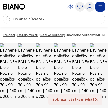
Preskočiť navigáciu, prejsť na obsah
Vstup pre vyhľadávanie
Preskočiť obsah, prejsť na pätu
Pre deti
Detský textil
Detské obliečky
Bavlnené obliečky BALUNEA
Zobraziť všetky médiá (6)