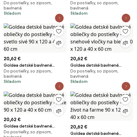
Do postieľky, so zipsom,
Do postieľky, so zipsom,
obliečky do postieľky - tekvice
obliečky do postieľky - citróny
bavlnená
bavlnená
na krémovom 90 x 120 a 40 x 60
90 x 120 a 40 x 60 cm
Skladom
Skladom
cm
20,62 €
20,62 €
Goldea detské bavlnené
Goldea detské bavlnené
Do postieľky, so zipsom,
Do postieľky, so zipsom,
obliečky do postieľky - svetlo
obliečky do postieľky - snehové
bavlnená
bavlnená
sivé 90 x 120 a 40 x 60 cm
vločky na bielej 90 x 120 a 40 x
Skladom
Skladom
60 cm
20,62 €
Goldea detské bavlnené
20,62 €
Do postieľky, so zipsom,
obliečky do postieľky - latte 90
Goldea detské bavlnené