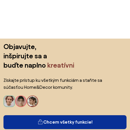
Preskočiť pätu, prejsť na začiatok stránky
Objavujte,
inšpirujte sa a
buďte naplno
kreatívni
Získajte prístup ku všetkým funkciám a staňte sa
súčasťou Home&Decor komunity.
Chcem všetky funkcie!