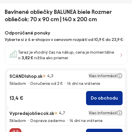
Bavlnené obliečky BALUNEA biele Rozmer
obliečok: 70 x 90 cm | 140 x 200 cm
Odporúčané ponuky
Vyberte si z 4 e-shopov v cenovom rozpätí od 10,9 € do 23,9 €:
Teraz je vhodný čas na nákup, cena je momentálne
o
3,82 €
nižšia ako priemer.
Viac informácií
SCANDIshop.sk
4,3
Skladom
Doručenie od 2 €
14 dní na vrátenie
13,4 €
Do obchodu
Viac informácií
Vypredajobliecok.sk
4,7
Skladom
Doprava zadarmo
14 dní na vrátenie
-9 %