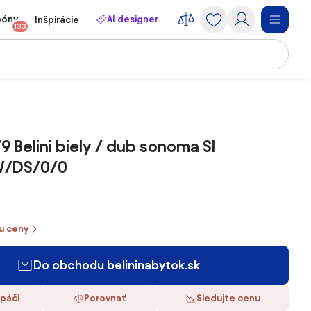
póny
AI designer
Inšpirácie
133
 Belini biely / dub sonoma SI
W/DS/0/0
iu ceny
Do obchodu belininabytok.sk
 páči
Porovnať
Sledujte cenu