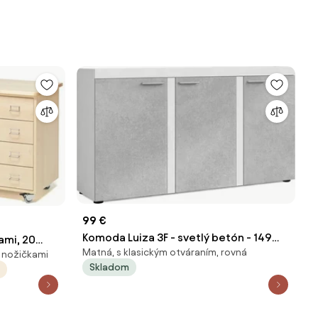
99 €
Komoda Luiza 3F - svetlý betón - 149
ami, 20
Matná, s klasickým otváraním, rovná
cm
s nožičkami
a štítky,
Skladom