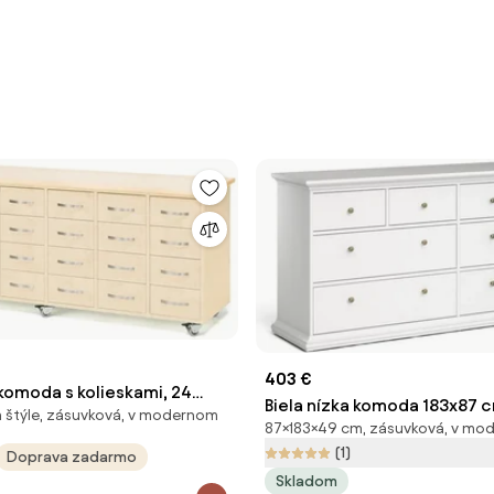
403 €
komoda s kolieskami, 24
Biela nízka komoda 183x87 c
m štýle, zásuvková, v modernom
s madlom, breza
87×183×49 cm, zásuvková, v mo
Tvilum
(1)
Doprava zadarmo
Skladom