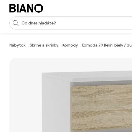
Preskočiť navigáciu, prejsť na obsah
Vstup pre vyhľadávanie
Preskočiť obsah, prejsť na pätu
Nábytok
Skrine a skrinky
Komody
Komoda 79 Belini biely /