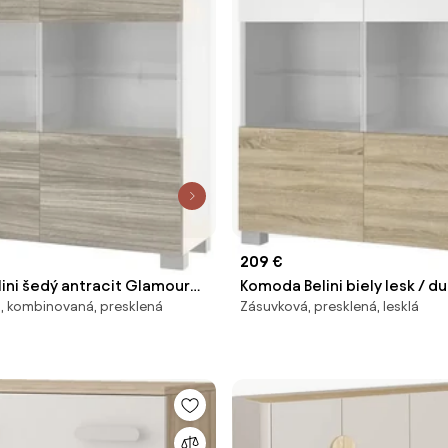
209 €
ini šedý antracit Glamour
Komoda Belini biely lesk / 
, kombinovaná, presklená
Zásuvková, presklená, lesklá
ium Belini 8 IMP
Belini 9 IMP KOM1/3/W/WDS
/GW1/0/0