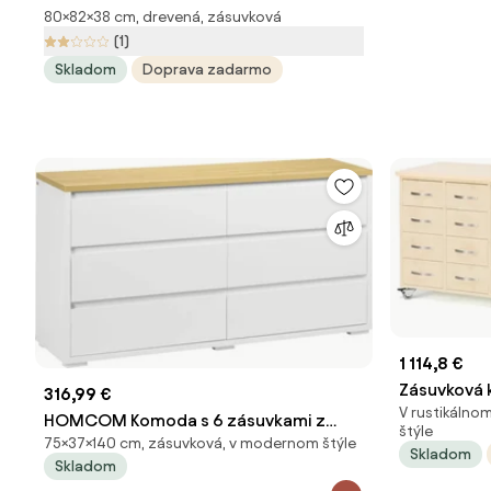
80×82×38 cm, drevená, zásuvková
Madrid – Tvilum
(1)
Skladom
Doprava zadarmo
1 114,8 €
Zásuvková 
316,99 €
V rustikálno
zásuviek, 
HOMCOM Komoda s 6 zásuvkami z
štýle
75×37×140 cm, zásuvková, v modernom štýle
bieleho drevotrieskového materiálu do
Skladom
Skladom
spálne, štúdia a obývacej izby,