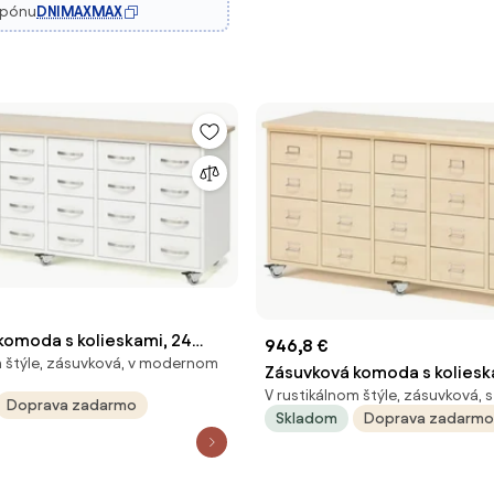
upónu
DNIMAXMAX
komoda s kolieskami, 24
946,8 €
m štýle, zásuvková, v modernom
 madlom, biela
Zásuvková komoda s koliesk
V rustikálnom štýle, zásuvková, 
zásuviek, madlo s držiakom n
Doprava zadarmo
Skladom
Doprava zadarmo
breza