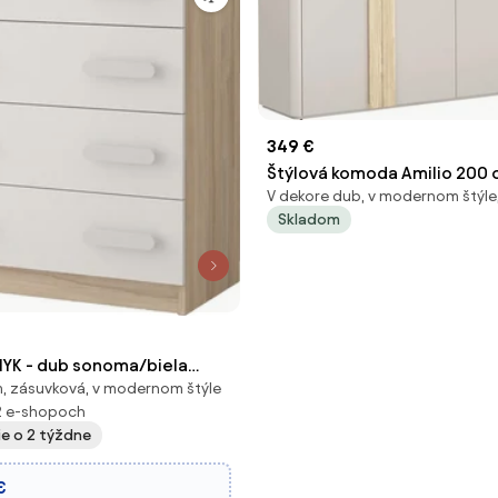
349 €
Štýlová komoda Amilio 200 
V dekore dub, v modernom štýle,
štyrmi dverami - kasmír / o
Skladom
/ úchyty svetlý dub - Výstav
YK - dub sonoma/biela
, zásuvková, v modernom štýle
t)
2 e-shopoch
ie o 2 týždne
€