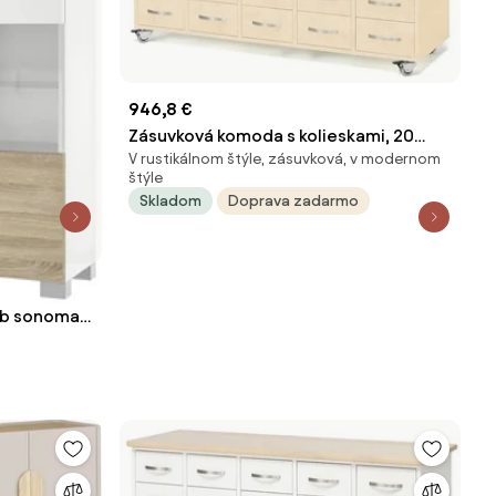
946,8 €
Zásuvková komoda s kolieskami, 20
V rustikálnom štýle, zásuvková, v modernom
zásuviek, s madlom, breza
štýle
Skladom
Doprava zadarmo
dub sonoma
/0/0