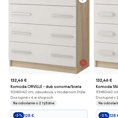
132,46 €
132,46 €
Komoda ORVILLE - dub sonoma/biela
Komoda SM
93×80×40 cm, zásuvková, v modernom štýle
93×80×40 cm
(viac varian
Dostupné v 4 e-shopoch
Dostupné v 
Na odoslanie o 2 týždne
Na odoslan
128 €
128 
-3 %
-3 %