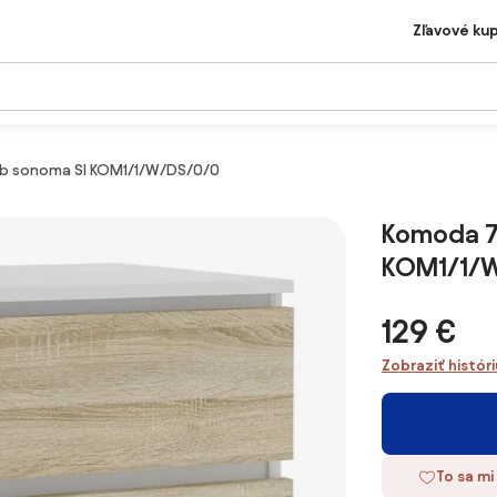
Zľavové ku
 dub sonoma SI KOM1/1/W/DS/0/0
Komoda 79
KOM1/1/
129 €
Zobraziť histór
To sa mi