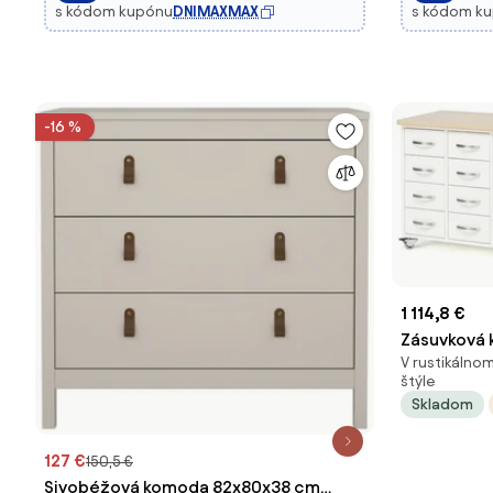
s kódom kupónu
DNIMAXMAX
s kódom k
-16 %
1 114,8 €
Zásuvková 
V rustikálno
zásuviek, s
štýle
Skladom
127 €
150,5 €
Sivobéžová komoda 82x80x38 cm