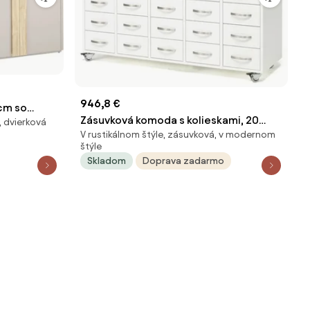
946,8 €
cm so
Zásuvková komoda s kolieskami, 20
 dvierková
lejovaný dub
V rustikálnom štýle, zásuvková, v modernom
zásuviek, s madlom, biela
ný predaj
štýle
Skladom
Doprava zadarmo