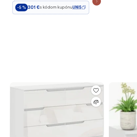
140x37x75cm | Aosom
301 €
s kódom kupónu
UNI5
-5 %