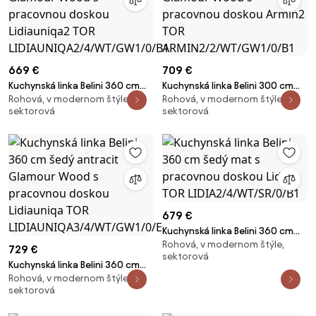
669 €
709 €
Kuchynská linka Belini 360 cm
Kuchynská linka Belini 300 cm
Rohová, v modernom štýle,
Rohová, v modernom štýle,
šedý antracit Glamour Wood s
šedý antracit Glamour Wood s
sektorová
sektorová
pracovnou doskou Lidiauniqa2
pracovnou doskou Armin2 TOR
TOR
ARMIN2/2/WT/GW1/0/B1
LIDIAUNIQA2/4/WT/GW1/0/B1
679 €
Kuchynská linka Belini 360 cm
Rohová, v modernom štýle,
šedý mat s pracovnou doskou
729 €
sektorová
Lidia2 TOR LIDIA2/4/WT/SR/0/B1
Kuchynská linka Belini 360 cm
Rohová, v modernom štýle,
šedý antracit Glamour Wood s
sektorová
pracovnou doskou Lidiauniqa
TOR