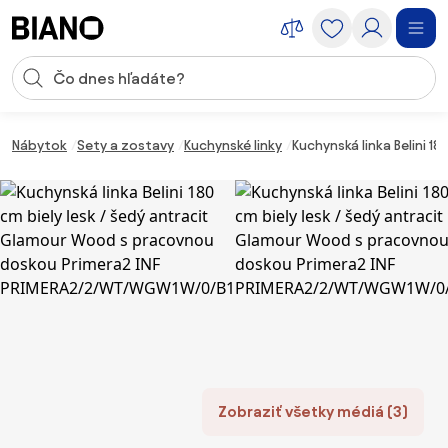
Preskočiť navigáciu, prejsť na obsah
Vstup pre vyhľadávanie
Preskočiť obsah, prejsť na pätu
Nábytok
Sety a zostavy
Kuchynské linky
Kuchynská linka Belini 
Zobraziť všetky médiá (3)