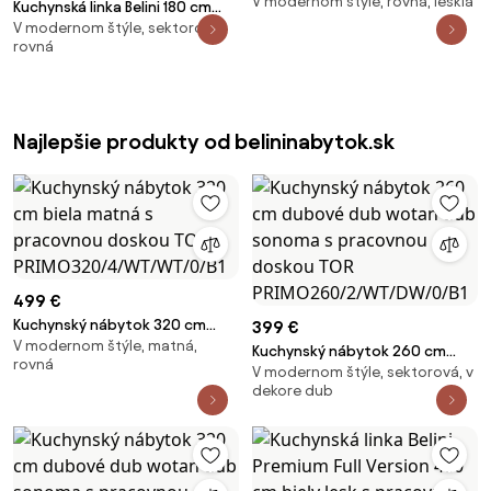
V modernom štýle, rovná, lesklá
šedý lesk / eben kráľovský s
Kuchynská linka Belini 180 cm
pracovnou doskou Primera2 INF
V modernom štýle, sektorová,
šedý lesk /šedý antracit
rovná
PRIMERA2/2/WT/SHKS/0/B1
Glamour Wood s pracovnou
doskou Primera2 INF
PRIMERA2/2/WT/SGW1S/0/B1
Najlepšie produkty od belininabytok.sk
499 €
Kuchynský nábytok 320 cm
399 €
V modernom štýle, matná,
biela matná s pracovnou
Kuchynský nábytok 260 cm
rovná
doskou TOR
V modernom štýle, sektorová, v
dubové dub wotan dub
PRIMO320/4/WT/WT/0/B1
dekore dub
sonoma s pracovnou doskou
TOR PRIMO260/2/WT/DW/0/B1