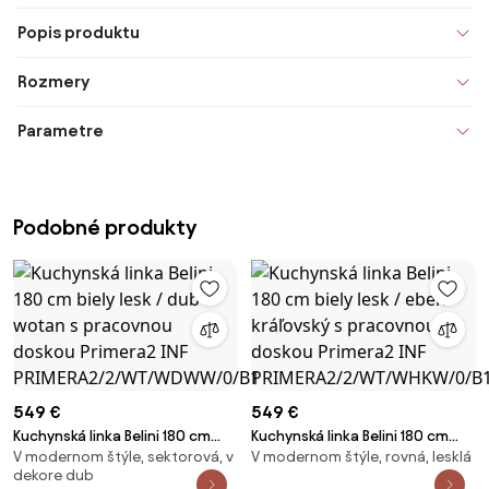
Popis produktu
Rozmery
Parametre
Podobné produkty
549 €
549 €
Kuchynská linka Belini 180 cm
Kuchynská linka Belini 180 cm
V modernom štýle, sektorová, v
V modernom štýle, rovná, lesklá
biely lesk / dub wotan s
biely lesk / eben kráľovský s
dekore dub
pracovnou doskou Primera2 INF
pracovnou doskou Primera2 INF