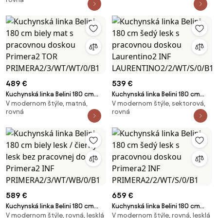
pracovnou doskou Primera2 INF
Primera2 INF
PRIMERA2/2/WT/WWTW/0/B1
PRIMERA2/3/WT/W/0/B1
489 €
539 €
Kuchynská linka Belini 180 cm
Kuchynská linka Belini 180 cm
V modernom štýle, matná,
V modernom štýle, sektorová,
biely mat s pracovnou doskou
šedý lesk s pracovnou doskou
rovná
rovná
Primera2 TOR
Laurentino2 INF
PRIMERA2/3/WT/WT/0/B1
LAURENTINO2/2/WT/S/0/B1
589 €
659 €
Kuchynská linka Belini 180 cm
Kuchynská linka Belini 180 cm
V modernom štýle, rovná, lesklá
V modernom štýle, rovná, lesklá
biely lesk / čierny lesk bez
šedý lesk s pracovnou doskou