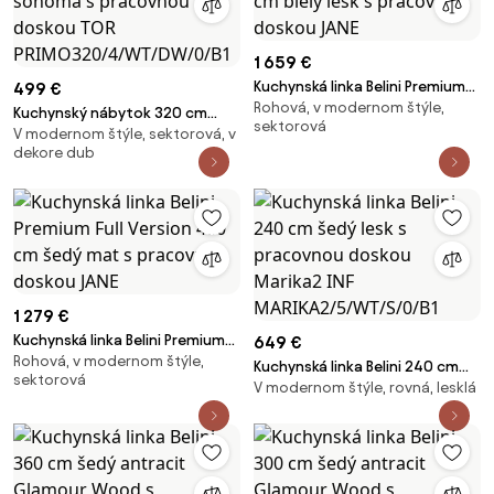
1 659 €
Kuchynská linka Belini Premium
499 €
Rohová, v modernom štýle,
Full Version 480 cm biely lesk s
Kuchynský nábytok 320 cm
sektorová
pracovnou doskou JANE
V modernom štýle, sektorová, v
dubové dub wotan dub
dekore dub
sonoma s pracovnou doskou
TOR PRIMO320/4/WT/DW/0/B1
1 279 €
Kuchynská linka Belini Premium
649 €
Rohová, v modernom štýle,
Full Version 480 cm šedý mat s
Kuchynská linka Belini 240 cm
sektorová
pracovnou doskou JANE
V modernom štýle, rovná, lesklá
šedý lesk s pracovnou doskou
Marika2 INF
MARIKA2/5/WT/S/0/B1