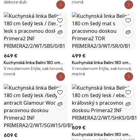
dekore dub
rovná
pracovnou doskou Primera2 INF
pracovnou doskou Laurentino2
PRIMERA2/2/WT/SDWS/0/B1
INF LAURENTINO2/2/WT/WB/0/B1
649 €
499 €
Kuchynská linka Belini 180 cm
Kuchynská linka Belini 180 cm
V modernom štýle, sektorová,
V modernom štýle, sektorová,
šedý lesk / čierny lesk s
šedý mat s pracovnou doskou
rovná
matná
pracovnou doskou Primera2 INF
Primera2 TOR
PRIMERA2/2/WT/SBS/0/B1
PRIMERA2/3/WT/SR/0/B1
609 €
Kuchynská linka Belini 180 cm
609 €