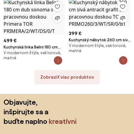
LIDIAUNIQA3/4/WT/GW1/0/E
399 €
Kuchynský nábytok 260 cm sivá
499 €
V modernom štýle, sektorová,
antracit grafit s pracovnou
Kuchynská linka Belini 180 cm
matná
doskou TOR
V modernom štýle, sektorová,
dub sonoma s pracovnou
matná
PRIMO260/3/WT/SR/0/B1
doskou Primera TOR
PRIMERA/2/WT/DS/0/T
Zobraziť viac produktov
Preskočiť pätu, prejsť na začiatok stránky
Objavujte,
inšpirujte sa a
buďte naplno
kreatívni