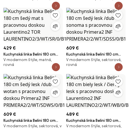
pracovnej dosky Primera2 INF
Primera2 INF
PRIMERA2/3/WT/WB/0/B1
PRIMERA2/2/WT/S/0/B1
429 €
609 €
Kuchynská linka Belini 180 cm
Kuchynská linka Belini 180 cm
V modernom štýle, matná,
V modernom štýle, sektorová,
šedý mat s pracovnou doskou
šedý lesk /dub sonoma s
rovná
rovná
Laurentino2 TOR
pracovnou doskou Primera2 INF
LAURENTINO2/3/WT/SR/0/B1
PRIMERA2/2/WT/SDSS/0/B1
609 €
489 €
Kuchynská linka Belini 180 cm
Kuchynská linka Belini 180 cm
V modernom štýle, sektorová, v
V modernom štýle, sektorová,
šedý lesk /dub wotan s
biely lesk / čierny lesk s