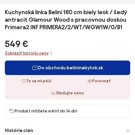
Kuchynská linka Belini 180 cm biely lesk / šedý
antracit Glamour Wood s pracovnou doskou
Primera2 INF PRIMERA2/2/WT/WGW1W/0/B1
549 €
Zobraziť históriu ceny
Do obchodu belininabytok.sk
To sa mi páči
Porovnať
Sledujte cenu
Produkt môžete vrátiť do 14 dní
História cien