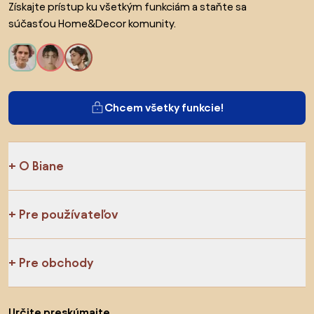
Získajte prístup ku všetkým funkciám a staňte sa
súčasťou Home&Decor komunity.
Chcem všetky funkcie!
O Biane
Pre používateľov
Pre obchody
Určite preskúmajte