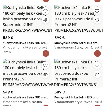
PRIMERA2/2/WT/WDWW/0/B1
PRIMERA2/2/WT/WHKW/0/B1
589 €
599 €
Kuchynská linka Belini 180 cm
Kuchynská linka Belini 180 cm
V modernom štýle, sektorová,
V modernom štýle, rovná, lesklá
biely lesk / čierny lesk s
biely lesk / šedý lesk s
rovná
pracovnou doskou
pracovnou doskou Primera2 NF
Superuniqa2 INF
PRIMERA2/2/WT/WSW/0/B1
PRIMERA2/2/WT/WBW/0/B1
549 €
589 €
Kuchynská linka Belini 180 cm
Kuchynská linka Belini 180 cm
V modernom štýle, matná,
V modernom štýle, rovná, lesklá
biely lesk / biely mat s
biely lesk s pracovnou doskou
rovná