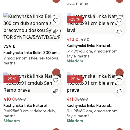
dub, matná
pracovnou doskou Uniqa3 TOR
UNIQA3/4/WT/GW1/0/E
-25 %
410 €
549 €
Kuchynská linka Naturel
739 €
91×195×60 cm, v modernom
195x60x91 cm biela mat ľavá
Kuchynská linka Belini 300 cm
štýle, matná
V modernom štýle, sektorová,
dub sonoma s pracovnou
Skladom
matná
doskou Syntka TOR
SYNTKA/5/WT/DS/0/F
-25 %
-25 %
410 €
411 €
549 €
549 €
Kuchynská linka Naturel
Kuchynská linka Naturel
91×195×60 cm, v dekore dub,
91×195×60 cm, v modernom
195x60x91 cmdub San Remo
195x60x91 cm biela mat prava
matná
štýle, matná
prava
Skladom
Skladom