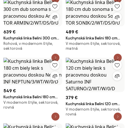
639 €
489 €
Kuchynská linka Belini 300 cm
Kuchynská linka Belini 180 cm
Rohová, v modernom štýle,
V modernom štýle, sektorová,
dub sonoma s pracovnou
dub sonoma s pracovnou
sektorová
matná
doskou Armin TOR
doskou Sonik TOR
ARMIN/2/WT/DS/0/U
SONIK/2/WT/DS/0/U
549 €
Kuchynská linka Belini 180 cm
379 €
V modernom štýle, sektorová,
biely lesk s pracovnou doskou
Kuchynská linka Belini 120 cm
rovná
Neptun INF
V modernom štýle, sektorová,
biely lesk s pracovnou doskou
NEPTUN/3/WT/W/0/D
rovná
Saturno INF
SATURNO/2/WT/W/0/D