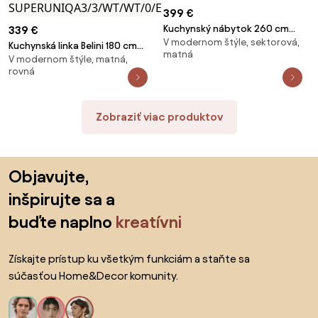
399 €
Kuchynský nábytok 260 cm
339 €
V modernom štýle, sektorová,
biela matná s pracovnou
Kuchynská linka Belini 180 cm
matná
doskou TOR
V modernom štýle, matná,
biely mat s pracovnou doskou
rovná
PRIMO260/3/WT/WT/0/B1
Superuniqa3 TOR
SUPERUNIQA3/3/WT/WT/0/E
Zobraziť viac produktov
Preskočiť pätu, prejsť na začiatok stránky
Objavujte,
inšpirujte sa a
buďte naplno
kreatívni
Získajte prístup ku všetkým funkciám a staňte sa
súčasťou Home&Decor komunity.