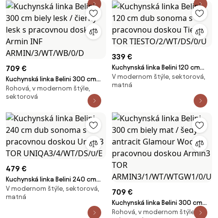
339 €
Kuchynská linka Belini 120 cm
709 €
V modernom štýle, sektorová,
dub sonoma s pracovnou
Kuchynská linka Belini 300 cm
matná
doskou Tiesto TOR
Rohová, v modernom štýle,
biely lesk / čierny lesk s
sektorová
TIESTO/2/WT/DS/0/U
pracovnou doskou Armin INF
ARMIN/3/WT/WB/0/D
479 €
Kuchynská linka Belini 240 cm
V modernom štýle, sektorová,
dub sonoma s pracovnou
709 €
matná
doskou Uniqa3 TOR
Kuchynská linka Belini 300 cm
UNIQA3/4/WT/DS/0/E
Rohová, v modernom štýle,
biely mat / šedý antracit