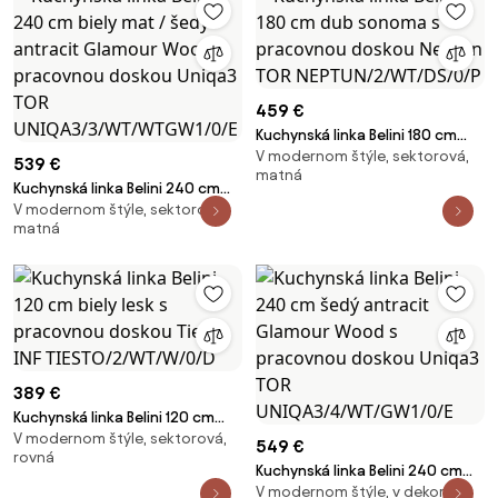
459 €
Kuchynská linka Belini 180 cm
V modernom štýle, sektorová,
dub sonoma s pracovnou
539 €
matná
doskou Neptun TOR
Kuchynská linka Belini 240 cm
NEPTUN/2/WT/DS/0/P
V modernom štýle, sektorová,
biely mat / šedý antracit
matná
Glamour Wood s pracovnou
doskou Uniqa3 TOR
UNIQA3/3/WT/WTGW1/0/E
389 €
Kuchynská linka Belini 120 cm
V modernom štýle, sektorová,
biely lesk s pracovnou doskou
549 €
rovná
Tiesto INF TIESTO/2/WT/W/0/D
Kuchynská linka Belini 240 cm
V modernom štýle, v dekore
šedý antracit Glamour Wood s