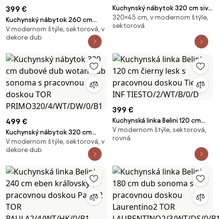
Kuchynský nábytok 320 cm sivá
399 €
320×45 cm, v modernom štýle,
antracit grafit s pracovnou
Kuchynský nábytok 260 cm
sektorová
doskou TOR
V modernom štýle, sektorová, v
dubové dub wotan dub
dekore dub
PRIMO320/4/WT/SR/0/B1
sonoma s pracovnou doskou
TOR PRIMO260/2/WT/DW/0/B1
399 €
Kuchynská linka Belini 120 cm
499 €
V modernom štýle, sektorová,
čierny lesk s pracovnou doskou
Kuchynský nábytok 320 cm
rovná
Tiesto INF TIESTO/2/WT/B/0/D
V modernom štýle, sektorová, v
dubové dub wotan dub
dekore dub
sonoma s pracovnou doskou
TOR PRIMO320/4/WT/DW/0/B1