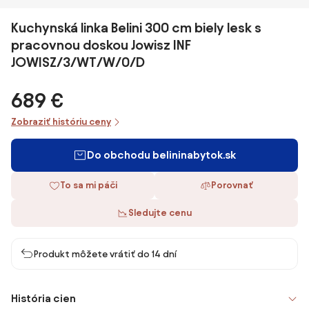
Kuchynská linka Belini 300 cm biely lesk s
pracovnou doskou Jowisz INF
JOWISZ/3/WT/W/0/D
689 €
Zobraziť históriu ceny
Do obchodu belininabytok.sk
To sa mi páči
Porovnať
Sledujte cenu
Produkt môžete vrátiť do 14 dní
História cien