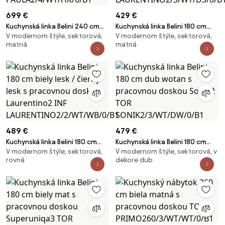
699 €
429 €
Kuchynská linka Belini 240 cm
Kuchynská linka Belini 180 cm
V modernom štýle, sektorová,
V modernom štýle, sektorová,
eben kráľovský s pracovnou
dub sonoma s pracovnou
matná
matná
doskou Paula2 TOR
doskou Laurentino2 TOR
PAULA2/4/WT/HK/0/B1
LAURENTINO2/3/WT/DS/0/B1
489 €
479 €
Kuchynská linka Belini 180 cm
Kuchynská linka Belini 180 cm
V modernom štýle, sektorová,
V modernom štýle, sektorová, v
biely lesk / čierny lesk s
dub wotan s pracovnou
rovná
dekore dub
pracovnou doskou Laurentino2
doskou Sonik2 TOR
INF LAURENTINO2/2/WT/WB/0/B1
SONIK2/3/WT/DW/0/B1