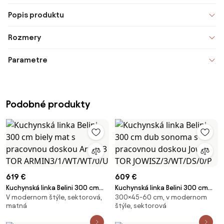
Popis produktu
Rozmery
Parametre
Podobné produkty
619 €
609 €
Kuchynská linka Belini 300 cm
Kuchynská linka Belini 300 cm
V modernom štýle, sektorová,
300×45-60 cm, v modernom
biely mat s pracovnou doskou
dub sonoma s pracovnou
matná
štýle, sektorová
Armin3 TOR
doskou Jowisz TOR
ARMIN3/1/WT/WT/0/U
JOWISZ/3/WT/DS/0/P