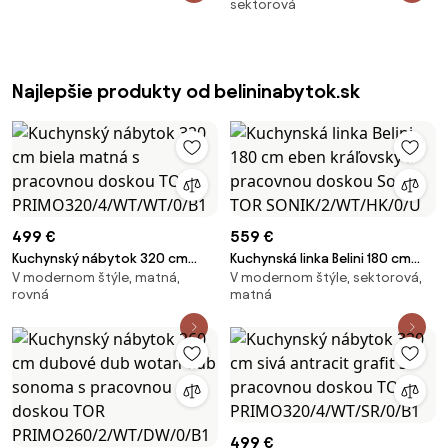
sektorová
Glamour Wood s pracovnou
doskou Armin3 TOR
ARMIN3/1/WT/WTGW1/0/U
Najlepšie produkty od belininabytok.sk
499 €
559 €
Kuchynský nábytok 320 cm
Kuchynská linka Belini 180 cm
V modernom štýle, matná,
V modernom štýle, sektorová,
biela matná s pracovnou
eben kráľovský s pracovnou
rovná
matná
doskou TOR
doskou Sonik TOR
PRIMO320/4/WT/WT/0/B1
SONIK/2/WT/HK/0/U
499 €