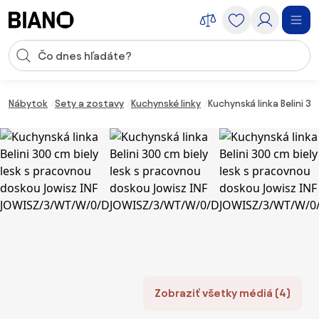
Preskočiť navigáciu, prejsť na obsah
Vstup pre vyhľadávanie
Preskočiť obsah, prejsť na pätu
Nábytok
Sety a zostavy
Kuchynské linky
Kuchynská linka Belini 
Zobraziť všetky médiá (4)