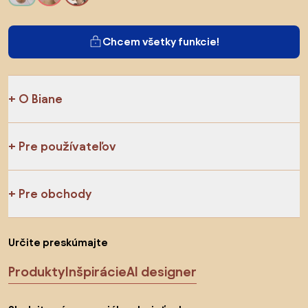
Chcem všetky funkcie!
O Biane
Pre používateľov
Pre obchody
Určite preskúmajte
Produkty
Inšpirácie
AI designer