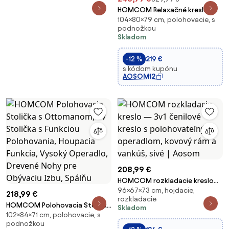
HOMCOM Relaxačné kreslo s
104×80×79 cm, polohovacie, s
polohovacou funkciou, kreslo s
podnožkou
podnožkou, TV kreslo s
Skladom
nosnosťou do 150 kg, pre
obývaciu izbu, spálňu, 79 x 80 x
-12 %
219 €
104 cm, tmav
s kódom kupónu
AOSOM12
208,99 €
HOMCOM rozkladacie kreslo
96×67×73 cm, hojdacie,
— 3v1 čenilové kreslo s
218,99 €
rozkladacie
polohovateľným operadlom,
HOMCOM Polohovacia Stolička
Skladom
kovový rám a vankúš, sivé |
102×84×71 cm, polohovacie, s
s Ottomanom, TV Stolička s
Aosom
podnožkou
Funkciou Polohovania, Houpacia