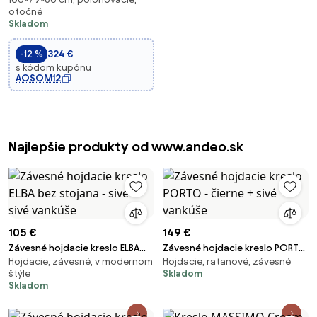
podnožkou, otáčacie kreslo na
otočné
televíziu, kreslo s funkciou
Skladom
skláňania, relaxačné kreslo,
ležadlo do obývacej izby,
-12 %
324 €
spálne, um
s kódom kupónu
AOSOM12
Najlepšie produkty od www.andeo.sk
105 €
149 €
Závesné hojdacie kreslo ELBA
Závesné hojdacie kreslo PORTO
Hojdacie, závesné, v modernom
Hojdacie, ratanové, závesné
bez stojana - sivé + sivé
- čierne + sivé vankúše
štýle
Skladom
vankúše
Skladom