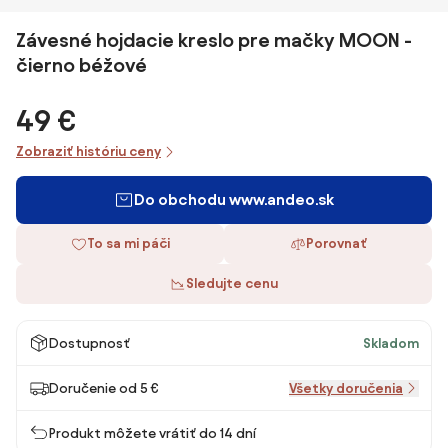
Závesné hojdacie kreslo pre mačky MOON -
čierno béžové
49 €
Zobraziť históriu ceny
Do obchodu www.andeo.sk
To sa mi páči
Porovnať
Sledujte cenu
Dostupnosť
Skladom
Doručenie od 5 €
Všetky doručenia
Produkt môžete vrátiť do 14 dní