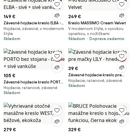
149 €
249 €
Závesné hojdacie kreslo ELBA -
Kreslo MASSIMO Cream Velvet
Hojdacie, závesné, v modernom
V modernom štýle, s vysokou
sivé + sivé vankúše
štýle
opierkou, s nožičkami
Skladom
Skladom
Doprava zadarmo
39 €
Závesné hojdacie kreslo pre
105 €
Hojdacie, ratanové, závesné
mačky LILY - hnedé
Závesné hojdacie kreslo PORTO
Skladom
Hojdacie, ratanové, závesné
bez stojana - čierne + sivé
Skladom
vankúše
279 €
329 €