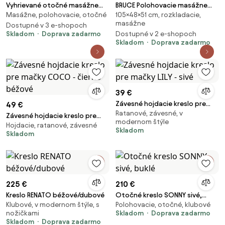
Vyhrievané otočné masážne
BRUCE Polohovacie masážne
Masážne, polohovacie, otočné
105×48×51 cm, rozkladacie,
kreslo WEST, béžové, ekokoža
kreslo s hojdacou funkciou,
masážne
Dostupné v 3 e-shopoch
čierna ekokoža
Skladom
Doprava zadarmo
Dostupné v 2 e-shopoch
Skladom
Doprava zadarmo
39 €
Závesné hojdacie kreslo pre
49 €
Ratanové, závesné, v
mačky LILY - sivé
Závesné hojdacie kreslo pre
modernom štýle
Hojdacie, ratanové, závesné
mačky COCO - čierno béžové
Skladom
Skladom
225 €
210 €
Kreslo RENATO béžové/dubové
Otočné kreslo SONNY sivé,
Klubové, v modernom štýle, s
Polohovacie, otočné, klubové
buklé
nožičkami
Skladom
Doprava zadarmo
Skladom
Doprava zadarmo