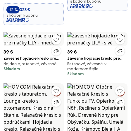
s kódom kupónu
obývaciu izbu, umelá koža,
AOSOM12
-12 %
328 €
hnedá | A
s kódom kupónu
AOSOM12
39 €
39 €
Závesné hojdacie kreslo pre
Závesné hojdacie kreslo pre
Hojdacie, ratanové, závesné
Ratanové, závesné, v
mačky LILY - hnedé
mačky LILY - sivé
Skladom
modernom štýle
Skladom