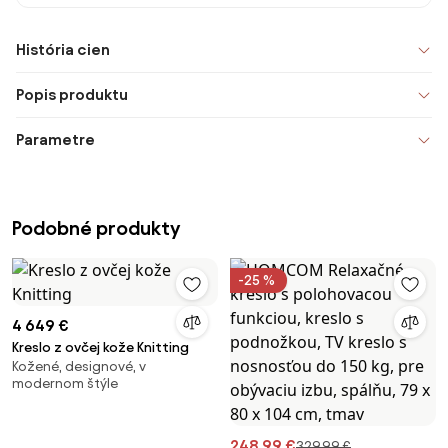
História cien
Popis produktu
Parametre
Podobné produkty
-25 %
4 649 €
Kreslo z ovčej kože Knitting
Kožené, designové, v
modernom štýle
248,99 €
329,99 €