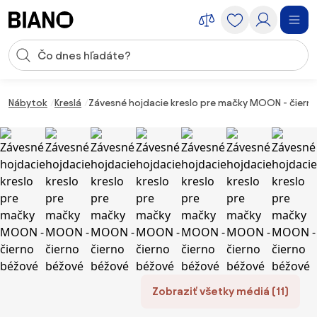
Preskočiť navigáciu, prejsť na obsah
Vstup pre vyhľadávanie
Preskočiť obsah, prejsť na pätu
Nábytok
Kreslá
Závesné hojdacie kreslo pre mačky MOON - čiern
Zobraziť všetky médiá (11)