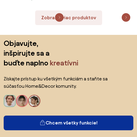
Zobraziť viac produktov
Preskočiť pätu, prejsť na začiatok stránky
Objavujte,
inšpirujte sa a
buďte naplno
kreatívni
Získajte prístup ku všetkým funkciám a staňte sa
súčasťou Home&Decor komunity.
Chcem všetky funkcie!