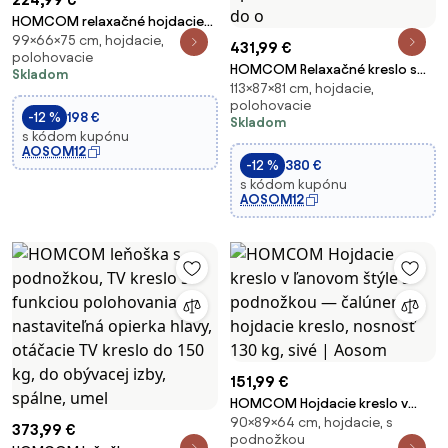
HOMCOM relaxačné hojdacie
99×66×75 cm, hojdacie,
kreslo s podnožkou, vysoké
431,99 €
polohovacie
operadlo, látka v vzhľade ľanu,
HOMCOM Relaxačné kreslo s
Skladom
kovový podstavec — sivé |
113×87×81 cm, hojdacie,
podnožkou, otočné TV kreslo s
Aosom
polohovacie
funkciou polohovania,
-12 %
198 €
Skladom
hojdačkové kreslo s
s kódom kupónu
dvojvrstvovým vysokým
AOSOM12
-12 %
380 €
operadlom, vzhľad zamatu, do
s kódom kupónu
o
AOSOM12
151,99 €
HOMCOM Hojdacie kreslo v
90×89×64 cm, hojdacie, s
ľanovom štýle s podnožkou —
373,99 €
podnožkou
čalúnené hojdacie kreslo,