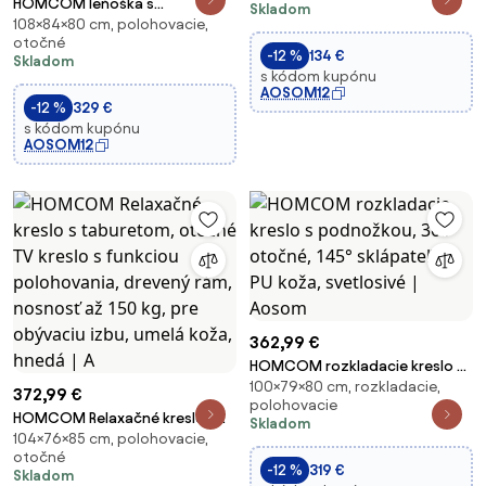
HOMCOM leňoška s
Skladom
nosnosť 130 kg, sivé | Aosom
108×84×80 cm, polohovacie,
podnožkou, TV kreslo s
otočné
funkciou polohovania,
-12 %
134 €
Skladom
nastaviteľná opierka hlavy,
s kódom kupónu
otáčacie TV kreslo do 150 kg,
AOSOM12
-12 %
329 €
do obývacej izby, spálne, umel
s kódom kupónu
AOSOM12
362,99 €
HOMCOM rozkladacie kreslo s
100×79×80 cm, rozkladacie,
podnožkou, 360° otočné, 145°
372,99 €
polohovacie
sklápateľné, PU koža, svetlosivé
HOMCOM Relaxačné kreslo s
Skladom
| Aosom
104×76×85 cm, polohovacie,
taburetom, otočné TV kreslo s
otočné
funkciou polohovania, drevený
-12 %
319 €
Skladom
rám, nosnosť až 150 kg, pre