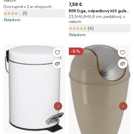
vekom
ružové zlato, GMA-KA-WH
7,58 €
Dostupné v 2 e-shopoch
BISK Erga, odpadkový kôš guľatý
(1)
23,5×16,8×16,8 cm, pedálový, s
3l, čierna, ERG-07514
Skladom
vekom
(4)
Skladom
-5 %