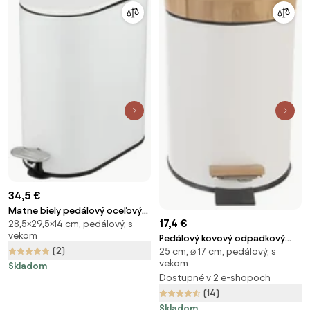
34,5 €
Matne biely pedálový oceľový
17,4 €
28,5×29,5×14 cm, pedálový, s
odpadkový kôš 5 l Collungo –
vekom
Wenko
Pedálový kovový odpadkový
(2)
25 cm, ⌀ 17 cm, pedálový, s
kôš 3 l – Orion
vekom
Skladom
Dostupné v 2 e-shopoch
(14)
Skladom