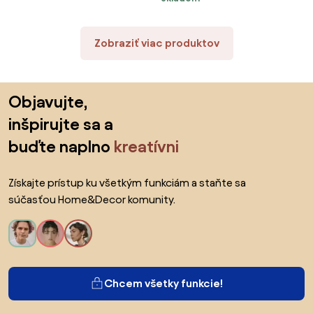
Zobraziť viac produktov
Preskočiť pätu, prejsť na začiatok stránky
Objavujte,
inšpirujte sa a
buďte naplno
kreatívni
Získajte prístup ku všetkým funkciám a staňte sa
súčasťou Home&Decor komunity.
Chcem všetky funkcie!