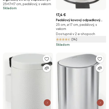
25×17×17 cm, pedálový, s vekom
kôš 3l z nerezovej ocele, čierna
Skladom
matná, ERG-YKA-CH.LABI-BLK
17,4 €
Pedálový kovový odpadkový
25 cm, ⌀ 17 cm, pedálový, s
kôš 3 l – Orion
vekom
Dostupné v 2 e-shopoch
(14)
Skladom