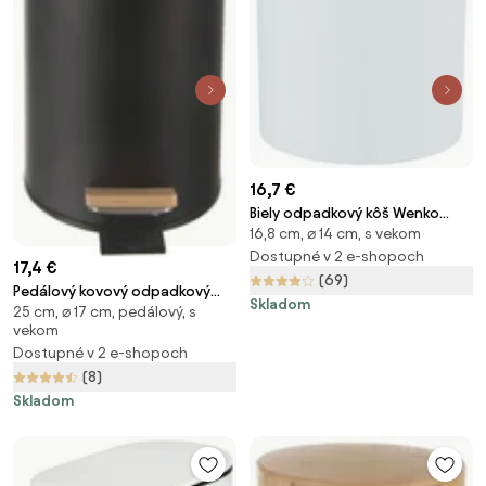
16,7 €
Biely odpadkový kôš Wenko
16,8 cm, ⌀ 14 cm, s vekom
Inca, 2 l
Dostupné v 2 e-shopoch
17,4 €
(69)
Pedálový kovový odpadkový
Skladom
25 cm, ⌀ 17 cm, pedálový, s
kôš 3 l – Orion
vekom
Dostupné v 2 e-shopoch
(8)
Skladom