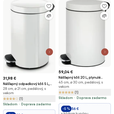
59,04 €
Nášľapný kôš 20 L, plynulé
31,98 €
45 cm, ⌀ 30 cm, pedálový, s
zatváranie, lakovaný biely
Nášľapný odpadkový kôš 5 L,
vekom
28 cm, ⌀ 21 cm, pedálový, s
lakovaný biely
(1)
vekom
Skladom
Doprava zadarmo
(1)
Skladom
Doprava zadarmo
-5 %
56 €
s kódom kupónu