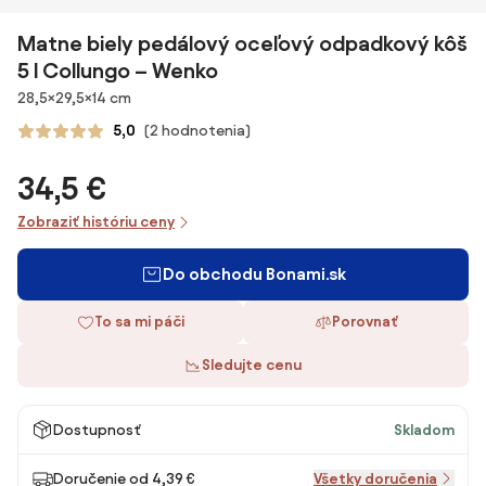
Matne biely pedálový oceľový odpadkový kôš
5 l Collungo – Wenko
Rozmery
28,5×29,5×14 cm
5,0
(2 hodnotenia)
34,5 €
Zobraziť históriu ceny
Do obchodu Bonami.sk
To sa mi páči
Porovnať
Sledujte cenu
Dostupnosť
Skladom
Doručenie od 4,39 €
Všetky doručenia