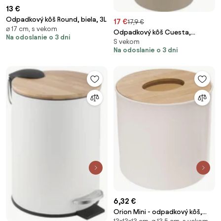
13 €
Odpadkový kôš Round, biela, 3L
17 €
17,9 €
⌀ 17 cm, s vekom
Odpadkový kôš Cuesta,
Na odoslanie o 3 dni
S vekom
béžová, 5,6L
Na odoslanie o 3 dni
6,32 €
Orion Mini - odpadkový kôš,