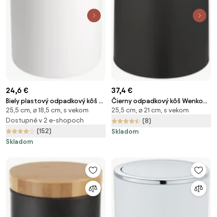
24,6 €
37,4 €
Biely plastový odpadkový kôš 5 l
Čierny odpadkový kôš Wenko
25,5 cm, ⌀ 18,5 cm, s vekom
25,5 cm, ⌀ 21 cm, s vekom
Inca – Wenko
Atri, 6 l
Dostupné v 2 e-shopoch
(8)
(152)
Skladom
Skladom