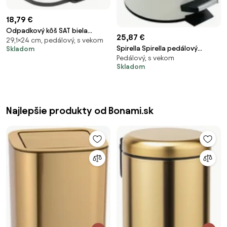
18,79 €
Odpadkový kôš SAT biela
25,87 €
29,1×24 cm, pedálový, s vekom
SATDKOSO5B
Spirella Spirella pedálový
Skladom
Pedálový, s vekom
odpadkový kôš adonis matná
Skladom
biela oceľ bambusové veko 5 l
10.20920
Najlepšie produkty od Bonami.sk