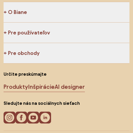
O Biane
Pre používateľov
Pre obchody
Určite preskúmajte
Produkty
Inšpirácie
AI designer
Sledujte nás na sociálnych sieťach