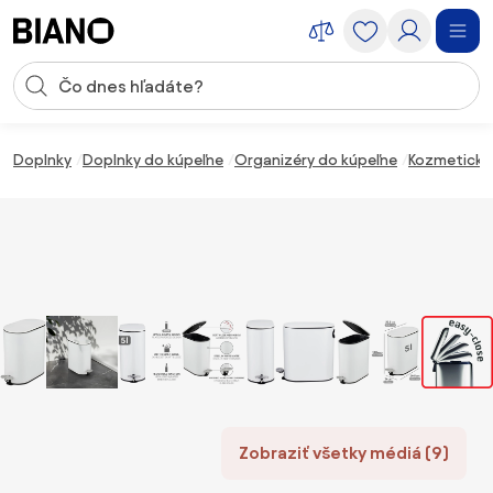
Preskočiť navigáciu, prejsť na obsah
Vstup pre vyhľadávanie
Preskočiť obsah, prejsť na pätu
Doplnky
Doplnky do kúpeľne
Organizéry do kúpeľne
Kozmetické
Zobraziť všetky médiá (9)