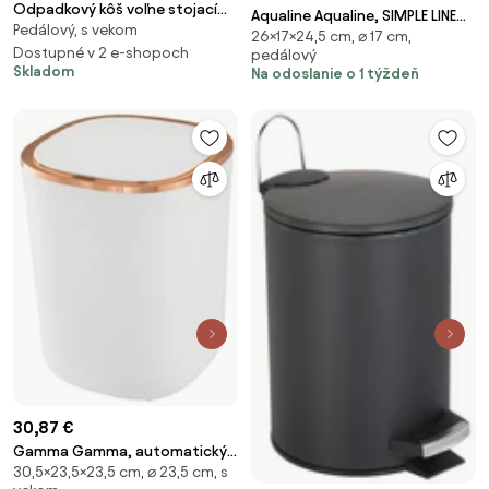
Odpadkový kôš voľne stojací
Aqualine Aqualine, SIMPLE LINE
Pedálový, s vekom
Nimco 5 l nerez oceľ mat mat
26×17×24,5 cm, ⌀ 17 cm,
odpadkový koš guľatý 3l, biela,
KOS800510
Dostupné v 2 e-shopoch
pedálový
28103
Skladom
Na odoslanie o 1 týždeň
30,87 €
Gamma Gamma, automatický
30,5×23,5×23,5 cm, ⌀ 23,5 cm, s
odpadkový kôš 12L, biela-