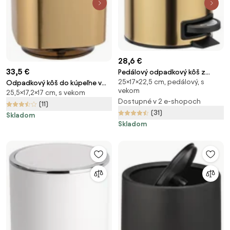
28,6 €
33,5 €
Pedálový odpadkový kôš z
25×17×22,5 cm, pedálový, s
nehrdzavejúcej ocele v zlatej
Odpadkový kôš do kúpeľne v
vekom
25,5×17,2×17 cm, s vekom
farbe 3 l Leman – Wenko
zlatej farbe Wenko Auron
Dostupné v 2 e-shopoch
(11)
(31)
Skladom
Skladom