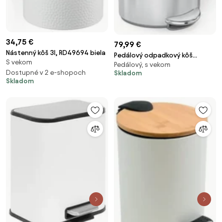
34,75 €
79,99 €
Nástenný kôš 3l, RD49694 biela
Pedálový odpadkový kôš
S vekom
Pedálový, s vekom
Simplehuman 6 l kartáčovaná
Dostupné v 2 e-shopoch
Skladom
nerez SHCW2106
Skladom