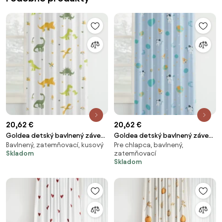
20,62 €
20,62 €
Goldea detský bavlnený záves
Goldea detský bavlnený záves
Bavlnený, zatemňovací, kusový
Pre chlapca, bavlnený,
- dinosaurie dobrodružstvo
- kozmonauti vo vesmíre
Skladom
zatemňovací
140x150 cm
140x150 cm
Skladom