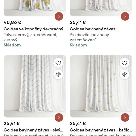
40,86 €
25,41 €
Goldea veľkonočný dekoračný
Goldea bavlnený záves -
Polyesterový, zatemňovací,
Pre dievča, bavlnený,
záves luca - symboly veľkej noci
kvitnúce sakury 140x150 cm
kusový
zatemňovací
160x150 cm
Skladom
Skladom
25,41 €
25,41 €
Goldea bavlnený záves - sivý
Goldea bavlnený záves - kačice
Bavlnený, zatemňovací, kusový
Bavlnený, zatemňovací, kusový