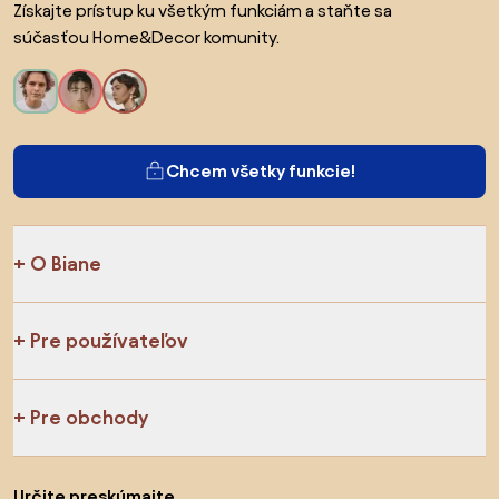
Získajte prístup ku všetkým funkciám a staňte sa
súčasťou Home&Decor komunity.
Chcem všetky funkcie!
O Biane
Pre používateľov
Pre obchody
Určite preskúmajte