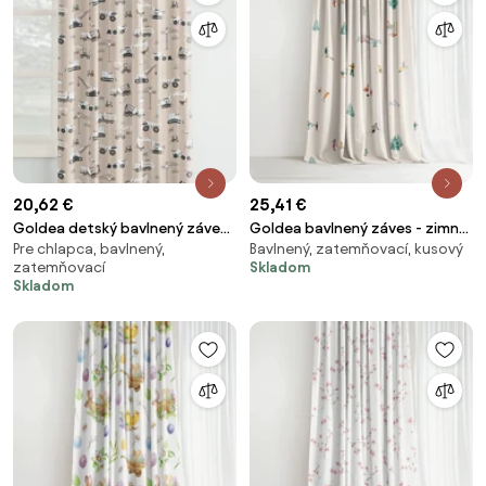
20,62 €
25,41 €
Goldea detský bavlnený záves
Goldea bavlnený záves - zimné
Pre chlapca, bavlnený,
Bavlnený, zatemňovací, kusový
- nákladné autá a bagre na
radovánky 140x150 cm
zatemňovací
Skladom
béžovom 140x150 cm
Skladom