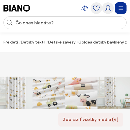
Preskočiť navigáciu, prejsť na obsah
Vstup pre vyhľadávanie
Preskočiť obsah, prejsť na pätu
Pre deti
Detský textil
Detské závesy
Goldea detský bavlnený záv
Zobraziť všetky médiá (4)