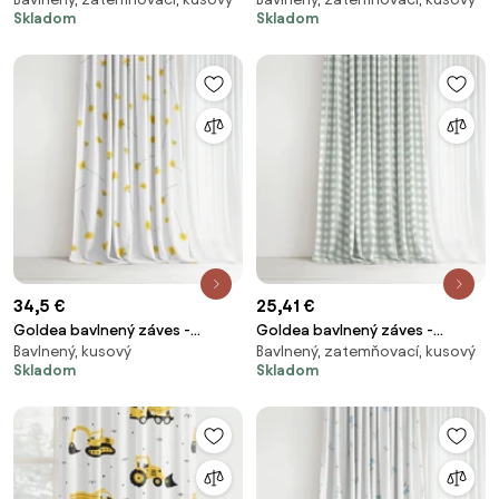
cikcak na bielom 140x150 cm
140x150 cm
Skladom
Skladom
34,5 €
25,41 €
Goldea bavlnený záves -
Goldea bavlnený záves -
Bavlnený, kusový
Bavlnený, zatemňovací, kusový
púpavy 240x150 cm
šalviovo zelené kocky 140x150
Skladom
Skladom
cm