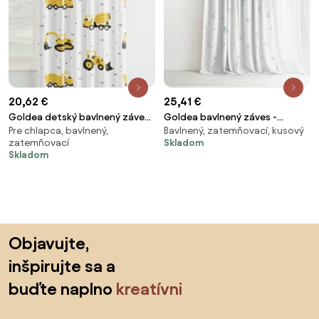
20,62 €
25,41 €
Goldea detský bavlnený záves
Goldea bavlnený záves -
Pre chlapca, bavlnený,
Bavlnený, zatemňovací, kusový
- bagre a stavebné autá
nezábudky 140x150 cm
zatemňovací
Skladom
140x150 cm
Skladom
Preskočiť pätu, prejsť na začiatok stránky
Objavujte,
inšpirujte sa a
buďte naplno
kreatívni