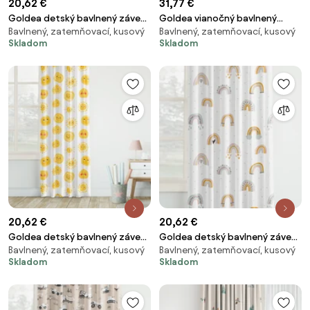
20,62 €
31,77 €
Goldea detský bavlnený záves
Goldea vianočný bavlnený
Bavlnený, zatemňovací, kusový
Bavlnený, zatemňovací, kusový
- zasnení králičkovia 140x150 cm
záves - pásli ovce valaši
Skladom
Skladom
140x150 cm
20,62 €
20,62 €
Goldea detský bavlnený záves
Goldea detský bavlnený záves
Bavlnený, zatemňovací, kusový
Bavlnený, zatemňovací, kusový
- usmievavé slniečka 140x150
- maľované dúhy 140x150 cm
Skladom
Skladom
cm