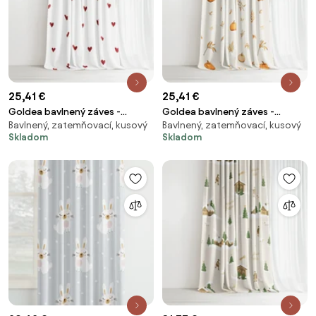
25,41 €
25,41 €
Goldea bavlnený záves -
Goldea bavlnený záves -
Bavlnený, zatemňovací, kusový
Bavlnený, zatemňovací, kusový
červené srdiečka na bielom
jesenné tekvice a lístky 140x150
Skladom
Skladom
140x150 cm
cm