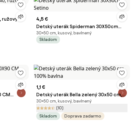
 ružový
4,5 €
Detský uterák Spiderman 30X50cm
30×50 cm, kusový, bavlnený
Setino
Skladom
1,1 €
0 CM
Detský uterák Bella zelený 30x50 cm,
30×50 cm, kusový, bavlnený
100% bavlna
(10)
Skladom
Doprava zadarmo