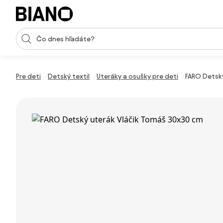
Preskočiť navigáciu, prejsť na obsah
Vstup pre vyhľadávanie
Preskočiť obsah, prejsť na pätu
Pre deti
Detský textil
Uteráky a osušky pre deti
FARO Detsk