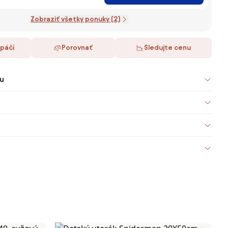
Zobraziť všetky ponuky (2)
 páči
Porovnať
Sledujte cenu
u