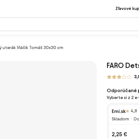
Zľavové ku
ý uterák Vláčik Tomáš 30x30 cm
FARO Det
3,
Odporúčané 
Vyberte si z 2 
Emi.sk
4,8
Skladom
Do
2,25 €