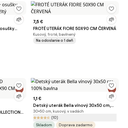
7,5 €
 osušky
FROTÉ UTERÁK FIORE 50X90 CM ČERVENÁ
Kusový, froté, bavlnený
ltý
Na odoslanie o 1 deň
1,1 €
Detský uterák Bella vínový 30x50 cm,
30×50 cm, kusový, v sadách
OLLECTION
100% bavlna
(10)
NA
Skladom
Doprava zadarmo