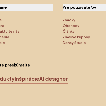
iane
Pre používateľov
s
Značky
éra
Obchody
aktujte nás
Články
médiá
Zľavové kupóny
cie
Densy Studio
ite preskúmajte
odukty
Inšpirácie
AI designer