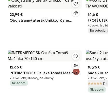
23,99 €
14,6 €
Obojstranný uterák Unikko, rôzne
FROTÉ UTE
Kusový, froté
veľkosti
TMAVOMO
Na odoslani
12,65 €
18,95 €
INTERMEDIC SK Osuška Tomáš Mašinka
Sada 2 kus
70×140 cm, kusový, bavlnený
70×140 cm, 
70x140 cm
osušky a ut
Skladom
(1)
Skladom