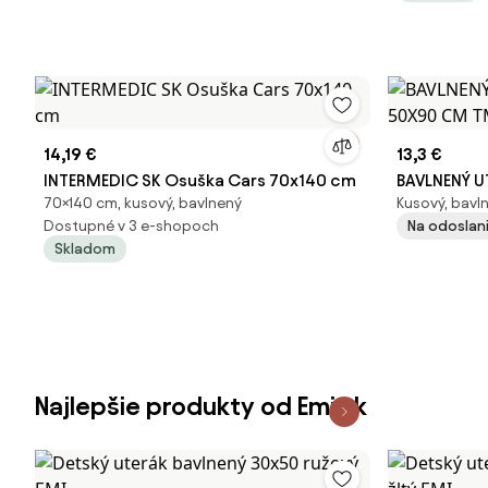
14,19 €
13,3 €
INTERMEDIC SK Osuška Cars 70x140 cm
BAVLNENÝ U
70×140 cm, kusový, bavlnený
Kusový, bavl
50X90 CM 
Dostupné v 3 e-shopoch
Na odoslani
Skladom
Najlepšie produkty od Emi.sk