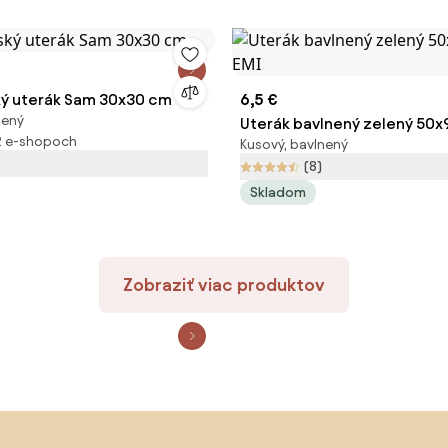
ý uterák Sam 30x30 cm
6,5 €
nený
Uterák bavlnený zelený 50x
2 e-shopoch
Kusový, bavlnený
EMI
(8)
Skladom
Zobraziť viac produktov