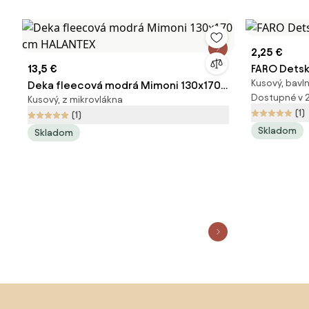
2,25 €
13,5 €
FARO Detsk
Kusový, bavl
Deka fleecová modrá Mimoni 130x170
Dostupné v 
Kusový, z mikrovlákna
cm HALANTEX
(1)
(1)
Skladom
Skladom
Preskočiť pätu, prejsť na začiatok stránky