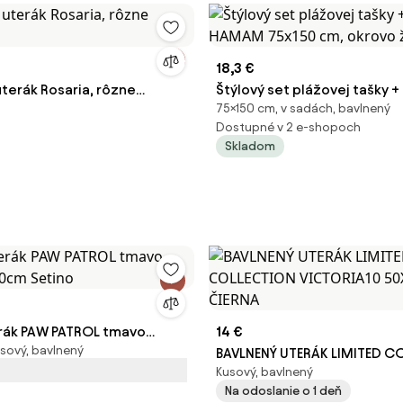
18,3 €
terák Rosaria, rôzne
Štýlový set plážovej tašky +
75×150 cm, v sadách, bavlnený
HAMAM 75x150 cm, okrovo ž
Dostupné v 2 e-shopoch
Skladom
rák PAW PATROL tmavo
14 €
sový, bavlnený
50cm Setino
BAVLNENÝ UTERÁK LIMITED C
Kusový, bavlnený
VICTORIA10 50X90 CM ČIER
Na odoslanie o 1 deň