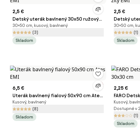
2,5 €
2,5 €
Detský uterák bavlnený 30x50 ružový
Detský ute
30×50 cm, kusový, bavlnený
30×50 cm, ku
EMI
žltý EMI
(3)
(1)
Skladom
Skladom
6,5 €
2,25 €
Uterák bavlnený fialový 50x90 cm Ates
FARO Detsk
Kusový, bavlnený
Kusový, bavl
EMI
30x30 cm
Dostupné v 
(8)
(1)
Skladom
Skladom