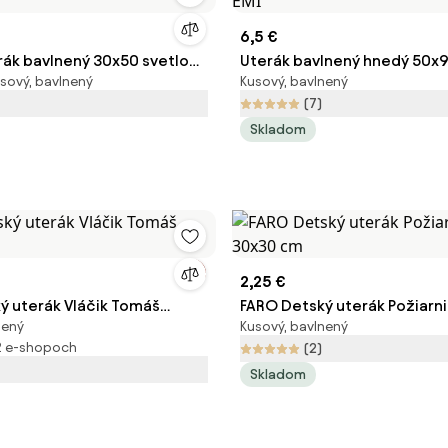
6,5 €
rák bavlnený 30x50 svetlo
Uterák bavlnený hnedý 50x9
sový, bavlnený
Kusový, bavlnený
(7)
Skladom
2,25 €
ý uterák Vláčik Tomáš
FARO Detský uterák Požiarn
nený
Kusový, bavlnený
30x30 cm
2 e-shopoch
(2)
Skladom