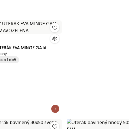
TERÁK EVA MINGE GAJA
nený
TMAVOZELENÁ
e o 1 deň