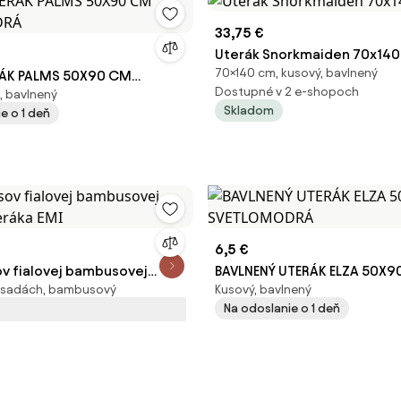
33,75 €
Uterák Snorkmaiden 70x140,
70×140 cm, kusový, bavlnený
RÁK PALMS 50X90 CM
Dostupné v 2 e-shopoch
, bavlnený
DRÁ
Skladom
e o 1 deň
6,5 €
ov fialovej bambusovej
BAVLNENÝ UTERÁK ELZA 50X9
v sadách, bambusový
Kusový, bavlnený
eráka EMI
SVETLOMODRÁ
Na odoslanie o 1 deň