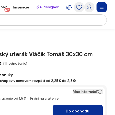
póny
AI designer
Inšpirácie
124
ský uterák Vláčik Tomáš 30x30 cm
0
(1 hodnotenie)
ponuky
e-shopov v cenovom rozpätí od 2,25 € do 2,3 €:
Viac informácií
ručenie od 1,5 €
14 dní na vrátenie
Do obchodu