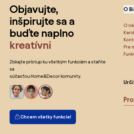
Objavujte,
O B
inšpirujte sa a
O ná
buďte naplno
Kari
Kont
kreatívni
Pre 
Funk
Získajte prístup ku všetkým funkciám a staňte
sa
súčasťou Home&Decor komunity.
Urč
Pr
Chcem všetky funkcie!