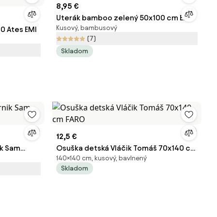
8,95 €
Uterák bamboo zelený 50x100 cm EMI
Kusový, bambusový
0 Ates EMI
(7)
Skladom
12,5 €
ik Sam
Osuška detská Vláčik Tomáš 70x140 cm
140×140 cm, kusový, bavlnený
FARO
Skladom