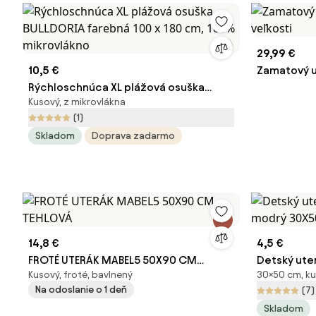
29,99 €
10,5 €
Zamatový u
Rýchloschnúca XL plážová osuška
veľkosti
Kusový, z mikrovlákna
BULLDORIA farebná 100 x 180 cm, 100%
(1)
mikrovlákno
Skladom
Doprava zadarmo
14,8 €
4,5 €
FROTÉ UTERÁK MABEL5 50X90 CM
Detský ute
Kusový, froté, bavlnený
30×50 cm, ku
TEHLOVÁ
modrý 30X
Na odoslanie o 1 deň
(7)
Skladom