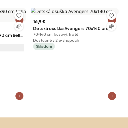
16,9 €
Detská osuška Avengers 70x140 cm
70×140 cm, kusový, froté
90 cm Bella
Dostupné v 2 e-shopoch
Skladom