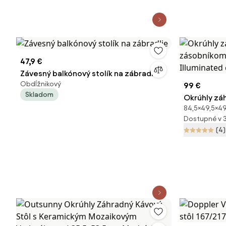
47,9 €
Závesný balkónový stolík na zábradlie
Obdĺžnikový
99 €
Skladom
Okrúhly zá
84,5×49,5×49
na ľad 49.5
Dostupné v 
Keter
(4)