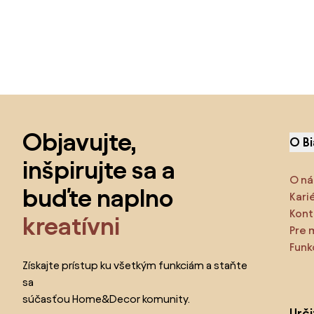
Preskočiť pätu, prejsť na začiatok stránky
Objavujte,
O B
inšpirujte sa a
O ná
buďte naplno
Kari
Kont
kreatívni
Pre 
Funk
Získajte prístup ku všetkým funkciám a staňte
sa
súčasťou Home&Decor komunity.
Urč