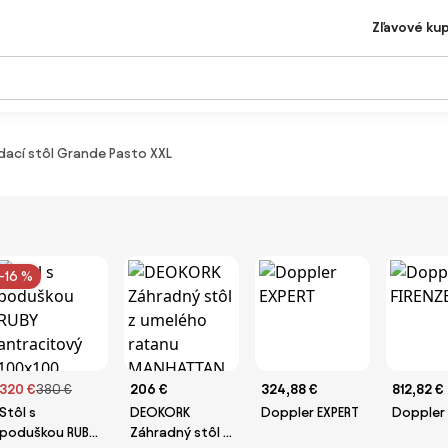
Zľavové ku
dací stôl Grande Pasto XXL
-16 %
320 €
380 €
206 €
324,88 €
812,82 €
Stôl s
DEOKORK
Doppler EXPERT
Doppler 
poduškou RUBY
Záhradný stôl z