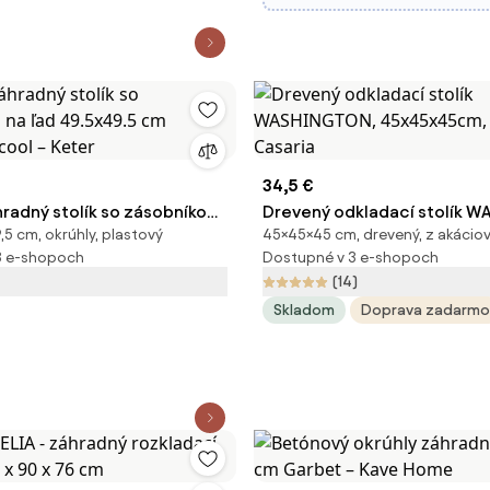
34,5 €
hradný stolík so zásobníkom
Drevený odkladací stolík 
,5 cm, okrúhly, plastový
45×45×45 cm, drevený, z akácio
x49.5 cm Illuminated cool –
45x45x45cm, hnedá Casari
3 e-shopoch
Dostupné v 3 e-shopoch
(14)
Skladom
Doprava zadarmo