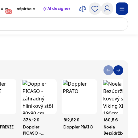
póny
AI designer
Inšpirácie
129
376,12 €
812,82 €
160,5 €
FIRENZE
Doppler
Doppler PRATO
Noela
PICASO -
Bezúdržbový