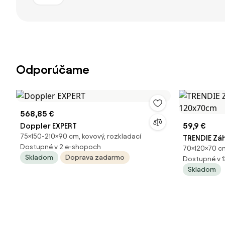
Odporúčame
568,85 €
Doppler EXPERT
59,9 €
75×150-210×90 cm, kovový, rozkladací
TRENDIE Záh
Dostupné v 2 e-shopoch
70×120×70 cm
120x70cm
Skladom
Doprava zadarmo
Dostupné v 
Skladom