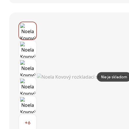
700x700 mm,
čierny
Nie je skladom
+6