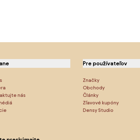
iane
Pre používateľov
s
Značky
éra
Obchody
aktujte nás
Články
médiá
Zľavové kupóny
cie
Densy Studio
ite preskúmajte