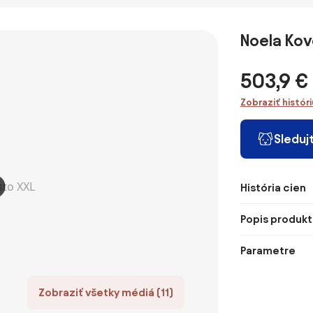
antracitový
umelého ratanu
100x100
MANHATTAN 161
x 95 cm
Noela Kov
(antracit)
503,9 €
Zobraziť histór
Sleduj
História cien
Popis produkt
Parametre
Zobraziť všetky médiá (11)