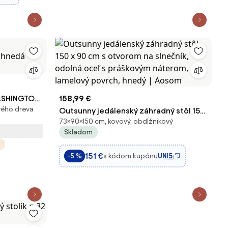
WASHINGTON,
158,99 €
vého dreva
a
Outsunny jedálenský záhradný stôl 150
73×90×150 cm, kovový, obdĺžnikový
x 90 cm s otvorom na slnečník, odolná
Skladom
oceľ s práškovým náterom, lamelový
povrch, hnedý | Aosom
151 €
s kódom kupónu
UNI5
-5 %