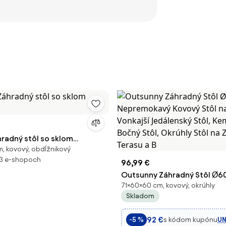
radný stôl so sklom
, kovový, obdĺžnikový
13 e-shopoch
96,99 €
Outsunny Záhradný Stôl Ø6
71×60×60 cm, kovový, okrúhly
Nepremokavý Kovový Stôl na
Skladom
Vonkajší Jedálenský Stôl, K
Bočný Stôl, Okrúhly Stôl na 
92 €
s kódom kupónu
UN
-5 %
Terasu a B