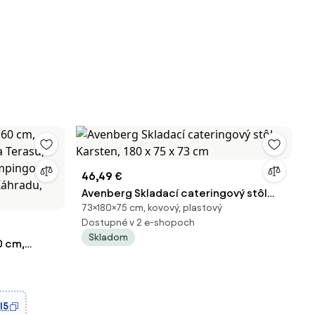
46,49 €
Avenberg Skladací cateringový stôl
73×180×75 cm, kovový, plastový
Karsten, 180 x 75 x 73 cm
Dostupné v 2 e-shopoch
Skladom
0 cm,
 Terasu,
empingový
Záhradu,
I5