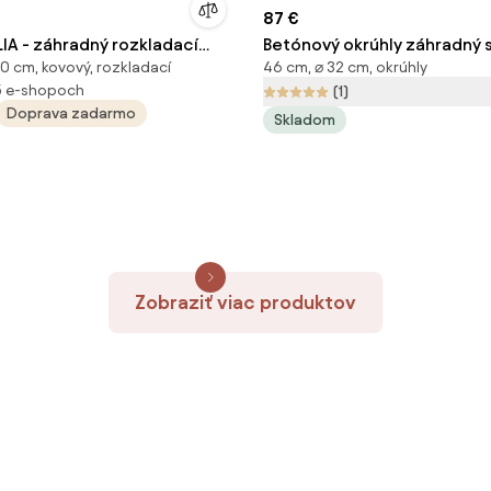
87 €
IA - záhradný rozkladací
Betónový okrúhly záhradný s
0 cm, kovový, rozkladací
46 cm, ⌀ 32 cm, okrúhly
7 x 90 x 76 cm
cm Garbet – Kave Home
5 e-shopoch
(1)
Doprava zadarmo
Skladom
Zobraziť viac produktov