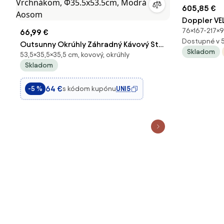
605,85 €
Doppler VEL
76×167-217×9
66,99 €
stôl 167/21
Dostupné v 
Outsunny Okrúhly Záhradný Kávový Stôl
Skladom
53,5×35,5×35,5 cm, kovový, okrúhly
s Keramickým Mozaikovým Vrchnákom,
Skladom
Ф35.5x53.5cm, Modrá | Aosom
64 €
s kódom kupónu
UNI5
-5 %