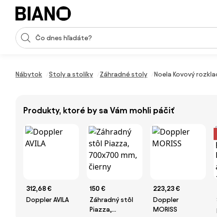
Preskočiť navigáciu, prejsť na obsah
Vstup pre vyhľadávanie
Preskočiť obsah, prejsť na pätu
Nábytok
Stoly a stolíky
Záhradné stoly
Noela Kovový rozkla
Produkty, ktoré by sa Vám mohli páčiť
312,68 €
150 €
223,23 €
Doppler AVILA
Záhradný stôl
Doppler
Piazza,
MORISS