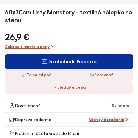
60x70cm Listy Monstery - textilná nálepka na
stenu
26,9 €
Zobraziť históriu ceny
Do obchodu Pipper.sk
To sa mi páči
Porovnať
Sledujte cenu
Dostupnosť
Skladom
Doprava zadarmo
Všetky doručenia
Produkt môžete vrátiť do 14 dní