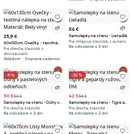
56 €
Samolepky na stenu - Lietadlá
25,9 €
Pre chlapca, klasická, s autami
60x130cm Ovečky - textilná
Na odoslanie o 2 dni
Pre dievča, klasická, s
nálepka na stenu Materiál: Biely
dinosaurami
vinyl
Skladom
Doprava zadarmo
-11 %
-25 %
50 €
42 €
56 €
56 €
Samolepky na stenu - Dúhy v
Samolepky na stenu - Tigre a
Pre dievča, klasická
Pre dievča, klasická
pastelových odtieňoch
gepardy ružovo-žlté
Na odoslanie o 2 dni
Na odoslanie o 2 dni