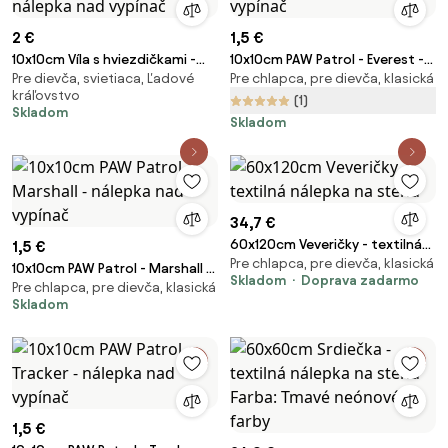
2 €
1,5 €
10x10cm Víla s hviezdičkami -
10x10cm PAW Patrol - Everest -
Pre dievča, svietiaca, Ľadové
Pre chlapca, pre dievča, klasická
fosforová nálepka nad vypínač
nálepka nad vypínač
kráľovstvo
(1)
Skladom
Skladom
34,7 €
60x120cm Veveričky - textilná
1,5 €
Pre chlapca, pre dievča, klasická
nálepka na stenu
10x10cm PAW Patrol - Marshall -
Skladom
Doprava zadarmo
Pre chlapca, pre dievča, klasická
nálepka nad vypínač
Skladom
1,5 €