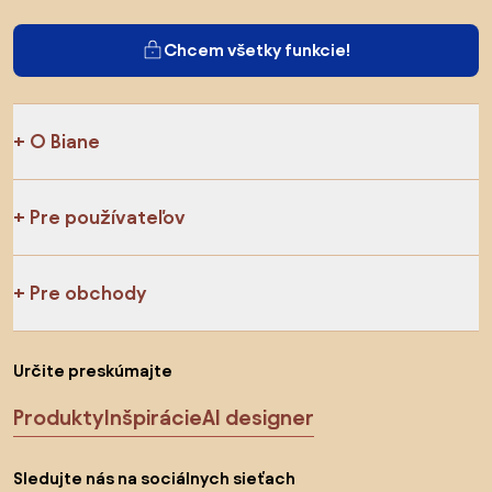
Chcem všetky funkcie!
O Biane
Pre používateľov
Pre obchody
Určite preskúmajte
Produkty
Inšpirácie
AI designer
Sledujte nás na sociálnych sieťach