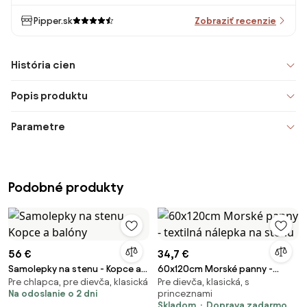
Pipper.sk
Zobraziť recenzie
História cien
Popis produktu
Parametre
Podobné produkty
56 €
34,7 €
Samolepky na stenu - Kopce a
60x120cm Morské panny -
Pre chlapca, pre dievča, klasická
Pre dievča, klasická, s
balóny
textilná nálepka na stenu
Na odoslanie o 2 dni
princeznami
Skladom
Doprava zadarmo