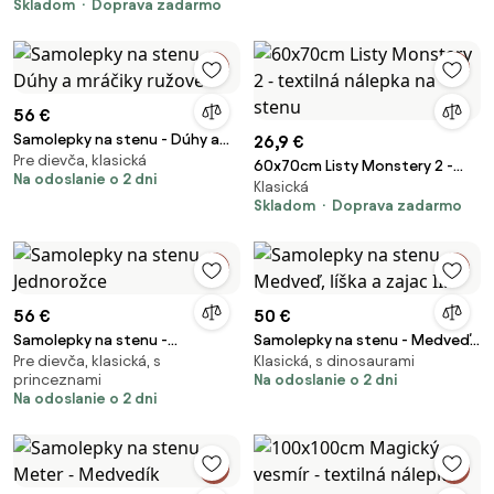
Skladom
Doprava zadarmo
56 €
Samolepky na stenu - Dúhy a
26,9 €
Pre dievča, klasická
mráčiky ružové
60x70cm Listy Monstery 2 -
Na odoslanie o 2 dni
Klasická
textilná nálepka na stenu
Skladom
Doprava zadarmo
56 €
50 €
Samolepky na stenu -
Samolepky na stenu - Medveď,
Pre dievča, klasická, s
Klasická, s dinosaurami
Jednorožce
líška a zajac II.
princeznami
Na odoslanie o 2 dni
Na odoslanie o 2 dni