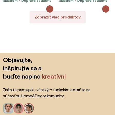
Skladom
Doprava zadarmo
Skladom
Doprava zadarmo
stenu Farba: Bledá, Veľkosť: 60
Veľkosť: 180x150cm
cm
Zobraziť viac produktov
Preskočiť pätu, prejsť na začiatok stránky
Objavujte,
inšpirujte sa a
buďte naplno
kreatívni
Získajte prístup ku všetkým funkciám a staňte sa
súčasťou Home&Decor komunity.