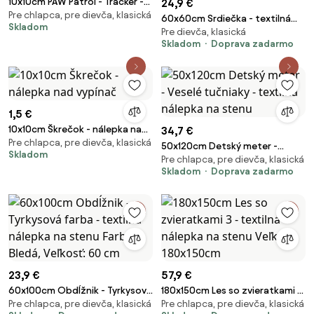
10x10cm PAW Patrol - Tracker -
24,9 €
Pre chlapca, pre dievča, klasická
nálepka nad vypínač
60x60cm Srdiečka - textilná
Skladom
Pre dievča, klasická
nálepka na stenu Farba: Tmavé
Skladom
Doprava zadarmo
neónové farby
1,5 €
10x10cm Škrečok - nálepka nad
34,7 €
Pre chlapca, pre dievča, klasická
vypínač
50x120cm Detský meter -
Skladom
Pre chlapca, pre dievča, klasická
Veselé tučniaky - textilná
Skladom
Doprava zadarmo
nálepka na stenu
23,9 €
57,9 €
60x100cm Obdĺžnik - Tyrkysová
180x150cm Les so zvieratkami 3
Pre chlapca, pre dievča, klasická
Pre chlapca, pre dievča, klasická
farba - textilná nálepka na
- textilná nálepka na stenu