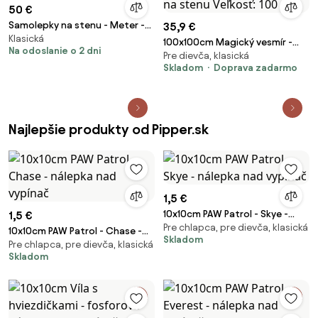
50 €
Samolepky na stenu - Meter -
35,9 €
Klasická
Medvedík
100x100cm Magický vesmír -
Na odoslanie o 2 dni
Pre dievča, klasická
textilná nálepka na stenu
Skladom
Doprava zadarmo
Veľkosť: 100 cm
Najlepšie produkty od Pipper.sk
1,5 €
10x10cm PAW Patrol - Skye -
1,5 €
Pre chlapca, pre dievča, klasická
nálepka nad vypínač
10x10cm PAW Patrol - Chase -
Skladom
Pre chlapca, pre dievča, klasická
nálepka nad vypínač
Skladom