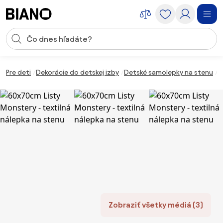
Preskočiť navigáciu, prejsť na obsah
Vstup pre vyhľadávanie
Preskočiť obsah, prejsť na pätu
Pre deti
Dekorácie do detskej izby
Detské samolepky na stenu
6
Zobraziť všetky médiá (3)