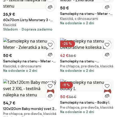
50 €
Samolepky na stenu - Meter -
26,9 €
Klasická, s dinosaurami
Zvieratká
60x70cm Listy Monstery 3 -
Na odoslanie o 2 dni
Klasická
textilná nálepka na stenu
Skladom
Doprava zadarmo
-25 %
50 €
42 €
56 €
Samolepky na stenu - Meter -
Samolepky na stenu -
Klasická, s dinosaurami
Pre chlapca, pre dievča, klasická
Zvieratká a kopce
Dekoratívne kolieska II.
Na odoslanie o 2 dni
Na odoslanie o 2 dni
-11 %
50 €
56 €
Samolepky na stenu - Bodky I.
54,7 €
Pre chlapca, pre dievča, klasická
120x120cm Baby morský svet 2
Na odoslanie o 2 dni
Pre chlapca, pre dievča, klasická
XXL - textilná nálepka na stenu