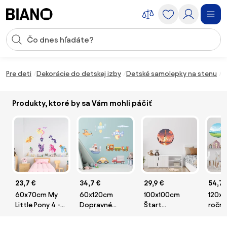
Preskočiť navigáciu, prejsť na obsah
Vstup pre vyhľadávanie
Preskočiť obsah, prejsť na pätu
Pre deti
Dekorácie do detskej izby
Detské samolepky na stenu
2
Produkty, ktoré by sa Vám mohli páčiť
23,7 €
34,7 €
29,9 €
54,7 
60x70cm My
60x120cm
100x100cm
120x1
Little Pony 4 -
Dopravné
Štart
ročn
nálepka na
prostriedky -
raketoplánu -
- text
stenu
textilná
textilná
nálep