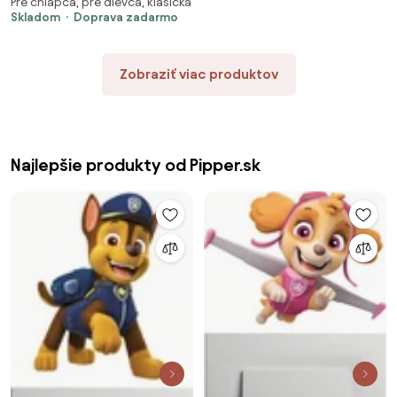
Pre chlapca, pre dievča, klasická
textilná nálepka na stenu
Skladom
Doprava zadarmo
Zobraziť viac produktov
Najlepšie produkty od Pipper.sk