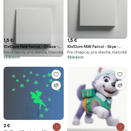
1,5 €
1,5 €
10x10cm PAW Patrol - Chase -
10x10cm PAW Patrol - Skye -
Pre chlapca, pre dievča, klasická
Pre chlapca, pre dievča, klasická
nálepka nad vypínač
nálepka nad vypínač
Skladom
Skladom
2 €