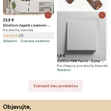
23,9 €
50x60cm Zajačik s balónmi -
Pre dievča, klasická
ružová - textilná nálepka na
stenu
(2)
Skladom
Doprava zadarmo
1,5 €
10x10cm PAW Patrol - Zuma -
Pre chlapca, pre dievča, klasická
nálepka nad vypínač
Skladom
Zobraziť viac produktov
Preskočiť pätu, prejsť na začiatok stránky
Objavujte,