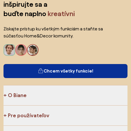
inšpirujte sa a
buďte naplno
kreatívni
Získajte prístup ku všetkým funkciám a staňte sa
súčasťou Home&Decor komunity.
Chcem všetky funkcie!
O Biane
Pre používateľov