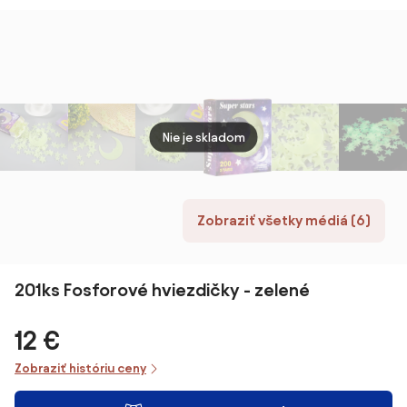
nálepka na
nálepka na
sten
stenu
stenu Veľkosť:
60 cm
Nie je skladom
Zobraziť všetky médiá (6)
201ks Fosforové hviezdičky - zelené
12 €
Zobraziť históriu ceny