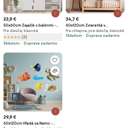
23,9 €
34,7 €
50x60cm Zajačik s balónmi -
60x120cm Zvieratká v
Pre dievča, klasická
Pre chlapca, pre dievča, klasická
ružová - textilná nálepka na
papierových lietadielkach -
Skladom
Doprava zadarmo
stenu
textilná nálepka na stenu
(2)
Skladom
Doprava zadarmo
29,9 €
60x120cm Hľadá sa Nemo -