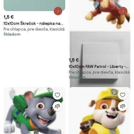
1,5 €
10x10cm Škrečok - nálepka nad
Pre chlapca, pre dievča, klasická
vypínač
Skladom
1,5 €
10x10cm PAW Patrol - Liberty -
Pre chlapca, pre dievča, klasická
nálepka nad vypínač
Skladom