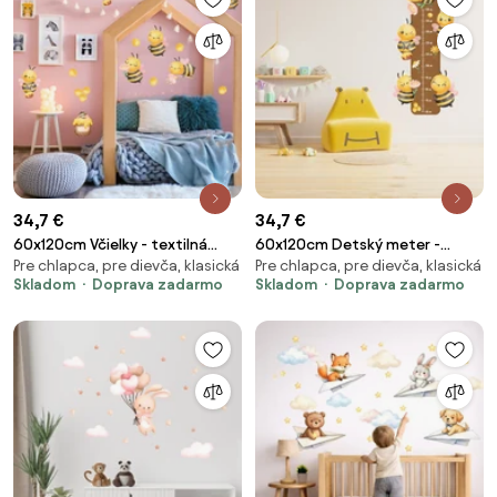
34,7 €
34,7 €
60x120cm Včielky - textilná
60x120cm Detský meter -
Pre chlapca, pre dievča, klasická
Pre chlapca, pre dievča, klasická
nálepka na stenu
Včielky - textilná nálepka na
Skladom
Doprava zadarmo
Skladom
Doprava zadarmo
stenu