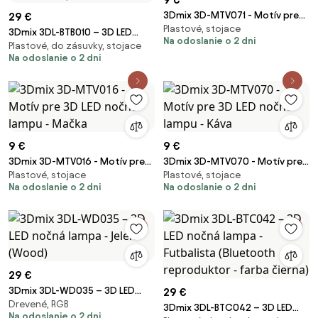
3Dmix 3D-MTV071 - Motív pre
29 €
Plastové, stojace
3D LED nočnú lampu - Star Trek
3Dmix 3DL-BTB010 – 3D LED
Na odoslanie o 2 dni
Plastové, do zásuvky, stojace
nočná lampa - T-rex (Bluetooth
Na odoslanie o 2 dni
reproduktor - farba biela)
9 €
9 €
3Dmix 3D-MTV016 - Motív pre
3Dmix 3D-MTV070 - Motív pre
Plastové, stojace
Plastové, stojace
3D LED nočnú lampu - Mačka
3D LED nočnú lampu - Káva
Na odoslanie o 2 dni
Na odoslanie o 2 dni
29 €
3Dmix 3DL-WD035 – 3D LED
29 €
Drevené, RGB
nočná lampa - Jeleň (Wood)
3Dmix 3DL-BTC042 – 3D LED
Na odoslanie o 2 dni