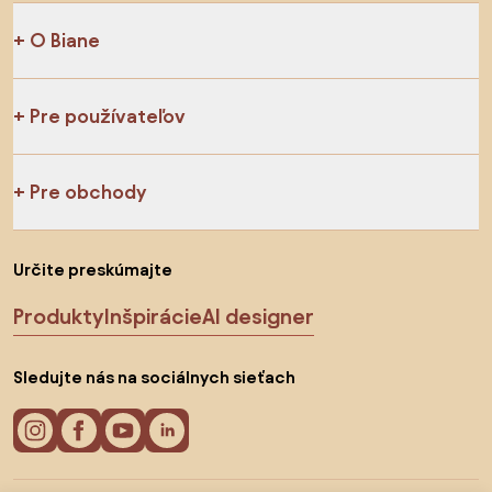
O Biane
Pre používateľov
Pre obchody
Určite preskúmajte
Produkty
Inšpirácie
AI designer
Sledujte nás na sociálnych sieťach