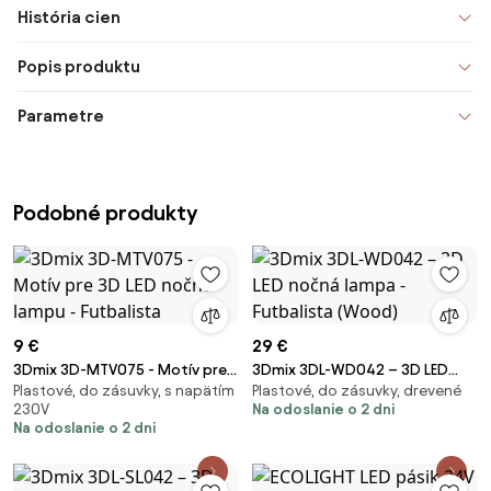
História cien
Popis produktu
Parametre
Podobné produkty
9 €
29 €
3Dmix 3D-MTV075 - Motív pre
3Dmix 3DL-WD042 – 3D LED
Plastové, do zásuvky, s napätím
Plastové, do zásuvky, drevené
3D LED nočnú lampu -
nočná lampa - Futbalista
230V
Na odoslanie o 2 dni
Futbalista
(Wood)
Na odoslanie o 2 dni