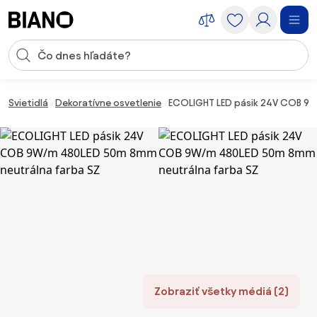
Preskočiť navigáciu, prejsť na obsah
Vstup pre vyhľadávanie
Preskočiť obsah, prejsť na pätu
Svietidlá
Dekoratívne osvetlenie
ECOLIGHT LED pásik 24V COB 9
Zobraziť všetky médiá (2)