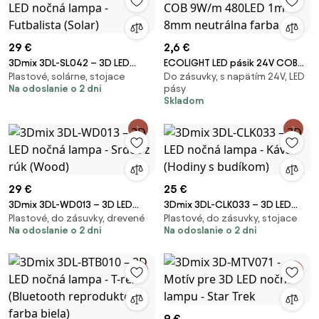
29 €
2,6 €
3Dmix 3DL-SL042 – 3D LED
ECOLIGHT LED pásik 24V COB
Plastové, solárne, stojace
Do zásuvky, s napätím 24V, LED
nočná lampa - Futbalista
9W/m 480LED 1m 8mm
Na odoslanie o 2 dni
pásy
(Solar)
neutrálna farba SZ
Skladom
29 €
25 €
3Dmix 3DL-WD013 – 3D LED
3Dmix 3DL-CLK033 – 3D LED
Plastové, do zásuvky, drevené
Plastové, do zásuvky, stojace
nočná lampa - Srdce z rúk
nočná lampa - Káva (Hodiny s
Na odoslanie o 2 dni
Na odoslanie o 2 dni
(Wood)
budíkom)
9 €