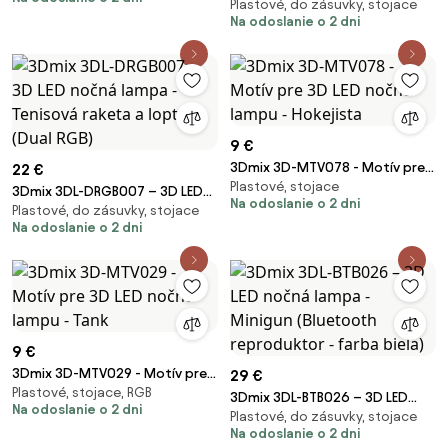
Plastové, do zásuvky, stojace
nočná lampa - Futbalista
Na odoslanie o 2 dni
(Bluetooth reproduktor - farba
čierna)
9 €
3Dmix 3D-MTV078 - Motív pre
22 €
Plastové, stojace
3D LED nočnú lampu - Hokejista
3Dmix 3DL-DRGB007 – 3D LED
Na odoslanie o 2 dni
Plastové, do zásuvky, stojace
nočná lampa - Tenisová raketa
Na odoslanie o 2 dni
a lopta (Dual RGB)
9 €
3Dmix 3D-MTV029 - Motív pre
29 €
Plastové, stojace, RGB
3D LED nočnú lampu - Tank
3Dmix 3DL-BTB026 – 3D LED
Na odoslanie o 2 dni
Plastové, do zásuvky, stojace
nočná lampa - Minigun
Na odoslanie o 2 dni
(Bluetooth reproduktor - farba