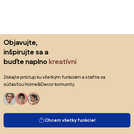
Preskočiť pätu, prejsť na začiatok stránky
Objavujte,
inšpirujte sa a
buďte naplno
kreatívni
Získajte prístup ku všetkým funkciám a staňte sa
súčasťou Home&Decor komunity.
Chcem všetky funkcie!