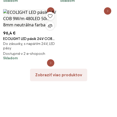
Skladom
Skladom
96,4 €
ECOLIGHT LED pásik 24V COB
Do zásuvky, s napätím 24V, LED
9W/m 480LED 50m 8mm
pásy
neutrálna farba SZ
Dostupné v 2 e-shopoch
Skladom
Zobraziť viac produktov