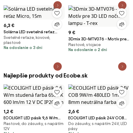
biela)
6,3 €
Solárna LED svetelná reťaz
9 €
Svetelné reťaze, kovové,
Micro, 15m
3Dmix 3D-MTV076 - Motív pre
plastové
Plastové, stojace
3D LED nočnú lampu - T-rex
Na odoslanie o 3 dni
Na odoslanie o 2 dni
Najlepšie produkty od Ecobe.sk
1,2 €
2,6 €
ECOLIGHT LED pásik 9,6 W/m
ECOLIGHT LED pásik 24V COB
Plastové, do zásuvky, s napätím
Do zásuvky, s napätím 24V, LED
studená farba 6500 K 600
9W/m 480LED 1m 8mm
12V
pásy
lm/m 12 V DC IP20 1 m
neutrálna farba SZ