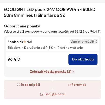
ECOLIGHT LED pásik 24V COB 9W/m 480LED
50m 8mm neutrálna farba SZ
Odporúčané ponuky
Vyberte si z 2 e-shopov v cenovom rozpätí od 58,12 € do 96,4 €:
Viac informácií
Ecobe.sk
4,6
Skladom
Doručenie od 4,5 €
14 dní na vrátenie
96,4 €
Do obchodu
Zobraziť všetky ponuky (2)
To sa mi páči
Porovnať
Sledujte cenu