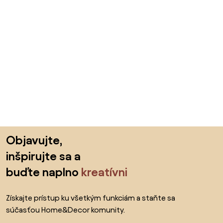
Preskočiť pätu, prejsť na začiatok stránky
Objavujte,
inšpirujte sa a
buďte naplno
kreatívni
Získajte prístup ku všetkým funkciám a staňte sa
súčasťou Home&Decor komunity.