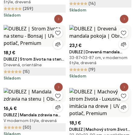
štýle, drevená
Obraz
Premium
(14)
(259)
Skladom
Skladom
23,1 €
DUBLEZ | Drevená mandala
18,1 €
33-87×33-87 cm, v modernom
pokoja | Obraz
DUBLEZ | Strom života na stenu
štýle, drevená
Drevená, orientálne
- Bonsaj | UV potlač, Premium
(19)
(15)
Skladom
Skladom
16,4 €
DUBLEZ | Mandala zdravia na
V modernom štýle, drevená
stenu | Obraz
18,1 €
(50)
DUBLEZ | Machový strom života
Skladom