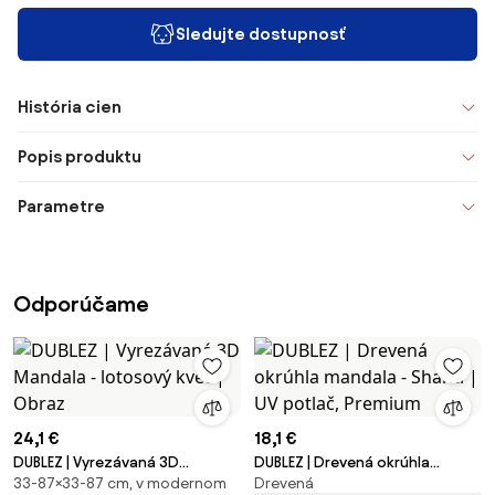
Sledujte dostupnosť
História cien
Popis produktu
Parametre
Odporúčame
24,1 €
18,1 €
DUBLEZ | Vyrezávaná 3D
DUBLEZ | Drevená okrúhla
33-87×33-87 cm, v modernom
Drevená
Mandala - lotosový kvet |
mandala - Shanti | UV potlač,