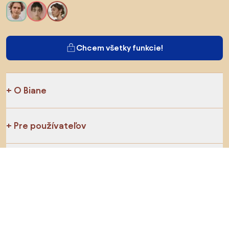
Chcem všetky funkcie!
O Biane
Pre používateľov
Pre obchody
Určite preskúmajte
Produkty
Inšpirácie
AI designer