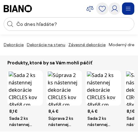
Preskočiť navigáciu, prejsť na obsah
Vstup pre vyhľadávanie
Preskočiť obsah, prejsť na pätu
Dekorácie
Dekorácie na stenu
Závesné dekorácie
Moderný dreve
Produkty, ktoré by sa Vám mohli páčiť
8,1 €
8,4 €
8,4 €
8,1 €
Sada 2 ks
Súprava 2 ks
Sada 2 ks
Sada 
nástennej
nástennej
nástennej
náste
dekorácie
dekorácie
dekorácie
dekor
CIRCLES kov
CIRCLES kov
CIRCLES kov
CIRCL