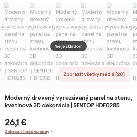
48x68 cm,
48x68 cm,
48x68 cm,
48x6
čierna / hnedá
čierna / hnedá
čierna / biela
čierna
Nie je skladom
Zobraziť všetky médiá (20)
Moderný drevený vyrezávaný panel na stenu,
kvetinová 3D dekorácia | SENTOP HDF0285
26,1 €
Zobraziť históriu ceny