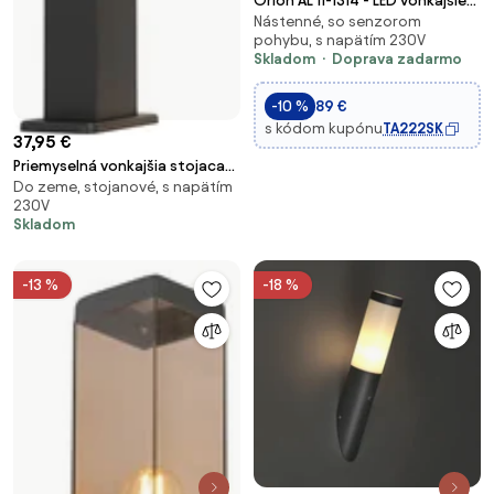
Orion AL 11-1314 - LED vonkajšie
Nástenné, so senzorom
nástenné svietidlo s čidlom
pohybu, s napätím 230V
CUBE-S LED/13W/230V
Skladom
Doprava zadarmo
-10 %
89 €
s kódom kupónu
TA222SK
37,95 €
Priemyselná vonkajšia stojaca
Do zeme, stojanové, s napätím
lampa tmavosivá 30 cm IP44 -
230V
Baleno
Skladom
-13 %
-18 %