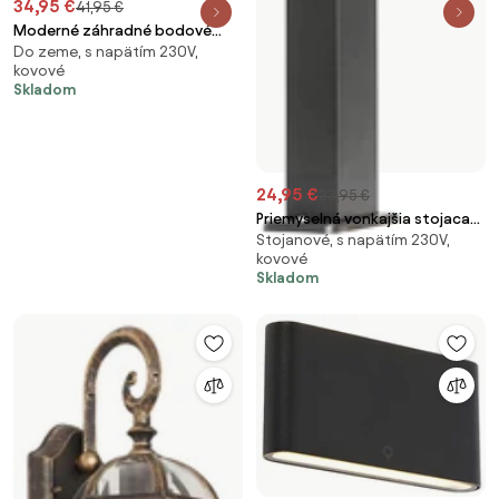
34,95 €
41,95 €
Moderné záhradné bodové
Do zeme, s napätím 230V,
svietidlo čierne vrátane kábla a
kovové
zástrčky 150 cm 2-svetlá IP65 -
Skladom
Basic
24,95 €
33,95 €
Priemyselná vonkajšia stojaca
Stojanové, s napätím 230V,
lampa čierna 35 cm IP44 -
kovové
Baleno
Skladom