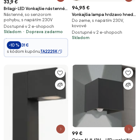
33,9 €
94,95 €
Brilagi-LED Vonkajšie nástenné
Nástenné, so senzorom
Vonkajšia lampa hrdzavo hnedá
svietidlo so senzorom TESSI
pohybu, s napätím 230V
Do zeme, s napätím 230V,
so zemným hrotom a káblovou
LED/10W/230V hnedé IP54
kovové
Dostupné v 2 e-shopoch
priechodkou 65 cm IP44 -
Skladom
Doprava zadarmo
Dostupné v 2 e-shopoch
Baleno
Skladom
-10 %
31 €
s kódom kupónu
TA222SK
99 €