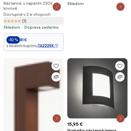
Nástenné, s napätím 230V,
Skladom
svietidlo LED/17W/230V 3000K
kovové
IP65 čierna
Dostupné v 2 e-shopoch
(1)
Skladom
Doprava zadarmo
-10 %
81 €
s kódom kupónu
TA222SK
15,95 €
Vonkajšia nástenná lampa