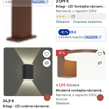
27,99 €
s kódom kupónu
TA222SK
Brilagi - LED Vonkajšie nástenné
Nástenné, s napätím 230V
svietidlo BRICKY LED/12W/230V
šedá IP54
(1)
Skladom
Doprava zadarmo
-10 %
25 €
s kódom kupónu
TA222SK
-8 %
47,95 €
51,95 €
Moderná vonkajšia nástenná
Nástenné, s napätím 230V,
lampa hrdzavohnedá vrátane
kovové
LED IP54 - Esmee
24,9 €
Skladom
Brilagi - LED solárne nástenné