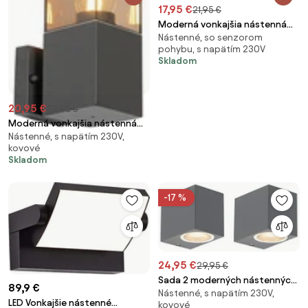
17,95 €
21,95 €
Moderná vonkajšia nástenná
Nástenné, so senzorom
lampa tmavosivá IP44 so
pohybu, s napätím 230V
senzorom súmraku - Rox
Skladom
20,95 €
23,95 €
Moderná vonkajšia nástenná
Nástenné, s napätím 230V,
lampa tmavosivá s dymovým
kovové
sklom - Malios
Skladom
-17 %
24,95 €
29,95 €
Sada 2 moderných nástenných
89,9 €
Nástenné, s napätím 230V,
svietidiel tmavosivá IP44 -
LED Vonkajšie nástenné
kovové
Baleno