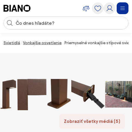
Preskočiť navigáciu, prejsť na obsah
Vstup pre vyhľadávanie
Preskočiť obsah, prejsť na pätu
Svietidlá
Vonkajšie osvetlenie
Priemyselné vonkajšie stĺpové svie
Zobraziť všetky médiá (5)