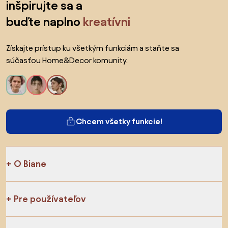
inšpirujte sa a
buďte naplno
kreatívni
Získajte prístup ku všetkým funkciám a staňte sa
súčasťou Home&Decor komunity.
Chcem všetky funkcie!
O Biane
Pre používateľov