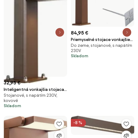
84,95 €
Priemyselné stojace vonkajšie
Do zeme, stojanové, s napätím
svietidlo hrdzavohnedá 30 cm
230V
IP44 - Baleno
Skladom
32,95 €
Inteligentná vonkajšia stojaca
Stojanové, s napätím 230V,
lampa hrdzavo hnedá 30 cm
kovové
IP44 vrátane WiFi GU10 - Baleno
Skladom
-8 %