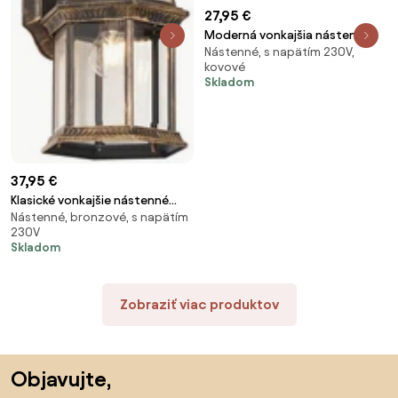
27,95 €
Moderná vonkajšia nástenná
Nástenné, s napätím 230V,
lampa čierna 17,5 cm vrátane
kovové
LED IP65 - Batt
Skladom
37,95 €
Klasické vonkajšie nástenné
Nástenné, bronzové, s napätím
svietidlo antické zlato IP44 -
230V
Glasgow
Skladom
Zobraziť viac produktov
Preskočiť pätu, prejsť na začiatok stránky
Objavujte,