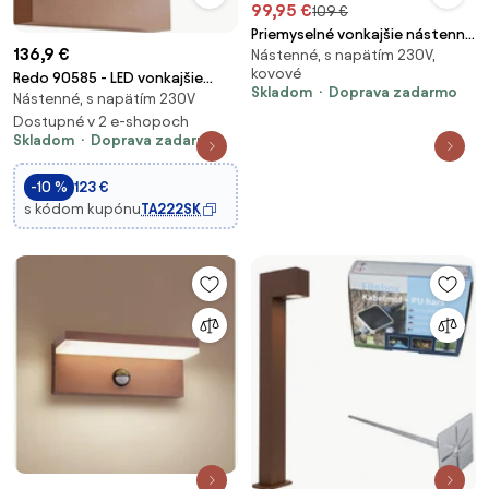
99,95 €
109 €
Priemyselné vonkajšie nástenné
136,9 €
Nástenné, s napätím 230V,
svietidlo hrdzavohnedé 55 cm
kovové
vrátane LED IP65 - Hannah
Redo 90585 - LED vonkajšie
Skladom
Doprava zadarmo
Nástenné, s napätím 230V
nástenné svietidlo FLIP
LED/20W/230V 3000K IP54
Dostupné v 2 e-shopoch
Skladom
Doprava zadarmo
hnedá
-10 %
123 €
s kódom kupónu
TA222SK