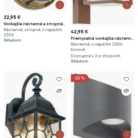
22,95 €
Vonkajšie nástenné a stropné
Nástenné, stropné, s napätím
svietidlo antické zlato okrúhle
42,95 €
230V
IP44 - Noutica
Priemyselná vonkajšia nástenná
Skladom
Nástenné, s napätím 230V,
lampa hrdzavohnedá IP44 -
kovové
Charlois
Dostupné v 2 e-shopoch
Skladom
-25 %