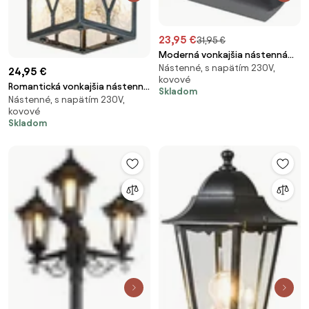
23,95 €
31,95 €
Moderná vonkajšia nástenná
Nástenné, s napätím 230V,
lampa tmavosivá vrátane LED
24,95 €
kovové
2-svetlo IP54 - Mal
Romantická vonkajšia nástenná
Skladom
Nástenné, s napätím 230V,
lampa tmavozelená - London
kovové
Skladom