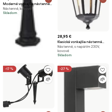
Moderné vonkajšie nástenné
Nástenné, kovové
svietidlo hrdzavohnedá IP44 -
Skladom
Kansas
28,95 €
Klasická vonkajšia nástenná
Nástenné, s napätím 230V,
lampa čierna IP44 - Havana
kovové
Down
Skladom
-17 %
-27 %