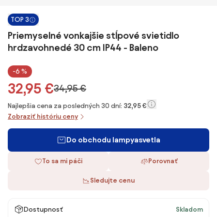
TOP 3
Priemyselné vonkajšie stĺpové svietidlo
hrdzavohnedé 30 cm IP44 - Baleno
-6 %
32,95 €
34,95 €
Najlepšia cena za posledných 30 dní:
32,95 €
Zobraziť históriu ceny
Do obchodu lampyasvetla
To sa mi páči
Porovnať
Sledujte cenu
Dostupnosť
Skladom