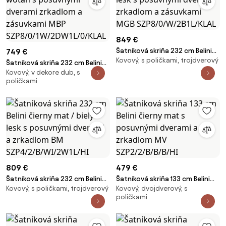
849 €
Šatníková skriňa 232 cm Belini
749 €
Kovový, s poličkami, trojdverový
biely mat / čierny lesk s
Šatníková skriňa 232 cm Belini
posuvnými dverami zrkadlom a
Kovový, v dekore dub, s
biely mat / dub wotan s
poličkami
zásuvkami MGB
posuvnými dverami zrkadlom a
SZP8/0/W/2B1L/KLAL
zásuvkami MBP
SZP8/0/1W/2DW1L/0/KLAL
809 €
479 €
Šatníková skriňa 232 cm Belini
Šatníková skriňa 133 cm Belini
Kovový, s poličkami, trojdverový
Kovový, dvojdverový, s
čierny mat / biely lesk s
čierny mat s posuvnými
poličkami
posuvnými dverami a zrkadlom
dverami a zrkadlom MV
BM SZP4/2/B/WI/2W1L/HI
SZP2/2/B/B/B/HI