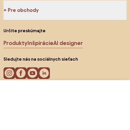
Pre obchody
Určite preskúmajte
Produkty
Inšpirácie
AI designer
Sledujte nás na sociálnych sieťach
136,63 €
Do obchodu
Cookies
Zásady ochrany osobných údajov
Podmienky používania
Vyberte krajinu
© 2026 Biano s.r.o.