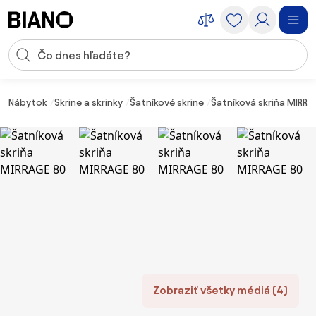
Preskočiť navigáciu, prejsť na obsah
Vstup pre vyhľadávanie
Preskočiť obsah, prejsť na pätu
Nábytok
Skrine a skrinky
Šatníkové skrine
Šatníková skriňa MIRRA
Zobraziť všetky médiá (4)