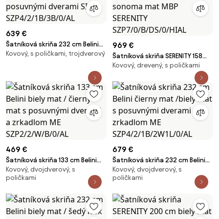
639 €
Šatníková skriňa 232 cm Belini
969 €
Kovový, s poličkami, trojdverový
čierny mat s posuvnými
Šatníková skriňa SERENITY 158
dverami SI SZP4/2/1B/3B/0/AL
Kovový, drevený, s poličkami
cm dub sonoma mat MBP
SERENITY SZP7/0/B/DS/0/HIAL
469 €
679 €
Šatníková skriňa 133 cm Belini
Šatníková skriňa 232 cm Belini
Kovový, dvojdverový, s
Kovový, dvojdverový, s
biely mat / čierny mat s
čierny mat /biely mat s
poličkami
poličkami
posuvnými dverami a zrkadlom
posuvnými dverami a zrkadlom
ME SZP2/2/W/B/0/AL
ME SZP4/2/1B/2W1L/0/AL