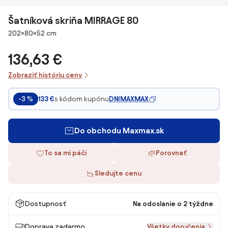
Šatníková skriňa MIRRAGE 80
Rozmery
202×80×52 cm
136,63 €
Zobraziť históriu ceny
s kódom kupónu
DNIMAXMAX
-3 %
133 €
Do obchodu Maxmax.sk
To sa mi páči
Porovnať
Sledujte cenu
Dostupnosť
Na odoslanie o 2 týždne
Doprava zadarmo
Všetky doručenia