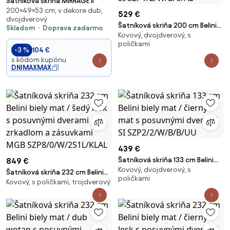
Šatníková skriňa MIRRAGE II
200×49×53 cm, v dekore dub,
529 €
dvojdverový
Šatníková skriňa 200 cm Belini
Skladom
Doprava zadarmo
Kovový, dvojdverový, s
biely mat / čierny mat s
poličkami
posuvnými dverami SI
-3 %
104 €
SZP1/2/W/B/0/AL
s kódom kupónu
DNIMAXMAX
439 €
Šatníková skriňa 133 cm Belini
849 €
Kovový, dvojdverový, s
biely mat / čierny mat s
Šatníková skriňa 232 cm Belini
poličkami
posuvnými dverami SI
Kovový, s poličkami, trojdverový
biely mat / šedý lesk s
SZP2/2/W/B/B/UU
posuvnými dverami zrkadlom a
zásuvkami MGB
SZP8/0/W/2S1L/KLAL