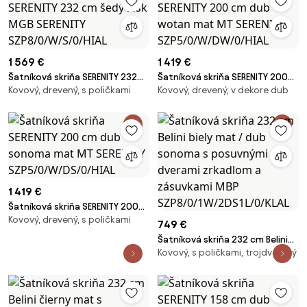
1 569 €
1 419 €
Šatníková skriňa SERENITY 232
Šatníková skriňa SERENITY 200
Kovový, drevený, s poličkami
Kovový, drevený, v dekore dub
cm šedý lesk MGB SERENITY
cm dub wotan mat MT SERENITY
SZP8/0/W/S/0/HIAL
SZP5/0/W/DW/0/HIAL
1 419 €
Šatníková skriňa SERENITY 200
Kovový, drevený, s poličkami
cm dub sonoma mat MT
749 €
SERENITY SZP5/0/W/DS/0/HIAL
Šatníková skriňa 232 cm Belini
Kovový, s poličkami, trojdverový
biely mat / dub sonoma s
posuvnými dverami zrkadlom a
zásuvkami MBP
SZP8/0/1W/2DS1L/0/KLAL