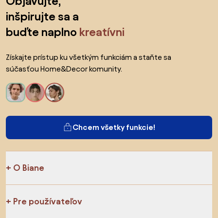
Objavujte,
inšpirujte sa a
buďte naplno
kreatívni
Získajte prístup ku všetkým funkciám a staňte sa
súčasťou Home&Decor komunity.
Chcem všetky funkcie!
O Biane
Pre používateľov