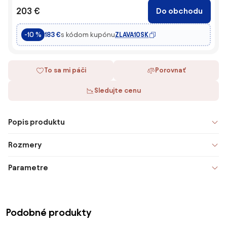
203 €
Do obchodu
s kódom kupónu
ZLAVA10SK
-10 %
183 €
To sa mi páči
Porovnať
Sledujte cenu
Popis produktu
Rozmery
Parametre
Podobné produkty