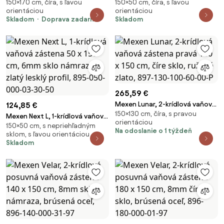
150×170 cm, číra, s ľavou
150×50 cm, číra, s ľavou
posuvná vaňová zástena 170 x
krídlová 50 x 150 cm, fixné
orientáciou
orientáciou
150 cm, 8mm číre sklo, brúsená
krídlo, 6 mm námraza sklo,
Skladom
Doprava zadarmo
Skladom
oceľ, 896-170-000-01-97
zlatý profil, 895-050-000-00-
30-50
265,59 €
Mexen Lunar, 2-krídlová vaňová
124,85 €
150×130 cm, číra, s pravou
zástena pravá 130 x 150 cm, číre
Mexen Next L, 1-krídlová vaňová
orientáciou
sklo, ružové zlato, 897-130-
150×50 cm, s nepriehľadným
zástena 50 x 150 cm, 6mm sklo
Na odoslanie o 1 týždeň
sklom, s ľavou orientáciou
100-60-00-P
námraza, zlatý lesklý profil,
Skladom
895-050-000-03-30-50