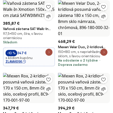
385,87 €
Vaňová zástena SAT Walk-In
117,5×150 cm, číra, s ľavou
Xmotion 150x117,5 cm zlatá
orientáciou
SATWIXMVZ150Z
468,29 €
Skladom
Mexen Velar Duo, 2-krídlová
150×180 cm, s nepriehľadným
posuvná vaňová zástena 180 x
-10 %
347 €
sklom, s ľavou orientáciou
150 cm, 8mm sklo námraza,
s kódom kupónu
Na odoslanie o 2 týždne
ZLAVA10SK
chrómová, 896-180-000-32-01
Doprava zadarmo
347,79 €
394,29 €