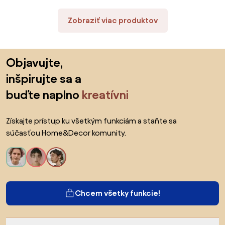
Zobraziť viac produktov
Preskočiť pätu, prejsť na začiatok stránky
Objavujte,
inšpirujte sa a
buďte naplno
kreatívni
Získajte prístup ku všetkým funkciám a staňte sa
súčasťou Home&Decor komunity.
Chcem všetky funkcie!