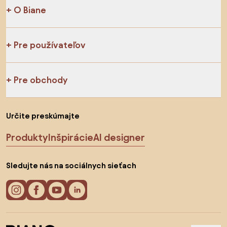
O Biane
Pre používateľov
Pre obchody
Určite preskúmajte
Produkty
Inšpirácie
AI designer
Sledujte nás na sociálnych sieťach