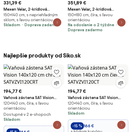
331,39 €
351,89 €
Mexen Velar, 2-krídlová
Mexen Velar, 2-krídlová
150×140 cm, s nepriehľadným
150×180 cm, číra, s ľavou
posuvná vaňová zástena 140 x
posuvná vaňová zástena 180 x
sklom, s ľavou orientáciou
orientáciou
150 cm, 8mm sklo námraza,
150 cm, 8mm číre sklo, brúsená
Skladom
Doprava zadarmo
Na odoslanie o 2 týždne
brúsená oceľ, 896-140-000-31-
oceľ, 896-180-000-01-97
Doprava zadarmo
97
Najlepšie produkty od Siko.sk
194,77 €
194,77 €
Vaňová zástena SAT Vision
Vaňová zástena SAT Vision
120×140 cm, číra, s ľavou
120×140 cm, číra, s ľavou
140x120 cm chróm
140x120 cm čierna
orientáciou
orientáciou
SATVZVI120CRT
SATVZVI120CT
Skladom
Dostupné v 2 e-shopoch
Skladom
-15 %
166 €
s kódom kupónu