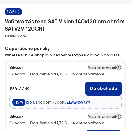
TOP 1
Vaňová zástena SAT Vision 140x120 cm chróm
SATVZVI120CRT
Rozmery
120×140 cm
Odporúčané ponuky
Vyberte si z 2 e-shopov v cenovom rozpätí od 166 € do 203 €:
Siko.sk
Viac informácií
Skladom
Doručenie od 1,79 €
14 dní na vrátenie
194,77 €
Do obchodu
s kódom kupónu
ZLAVA15SK
-15 %
166 €
Siko.sk
Viac informácií
Skladom
Doručenie od 1,79 €
14 dní na vrátenie