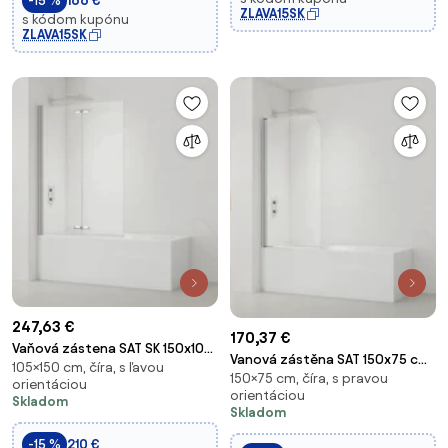
-15 %
166 €
ZLAVA15SK
s kódom kupónu
ZLAVA15SK
247,63 €
170,37 €
Vaňová zástena SAT SK 150x105
Vanová zástěna SAT 150x75 cm
105×150 cm, číra, s ľavou
cm chróm SATVZSKNEW105
150×75 cm, číra, s pravou
chrom SATVZUNIKCRT75
orientáciou
orientáciou
Skladom
Skladom
-15 %
210 €