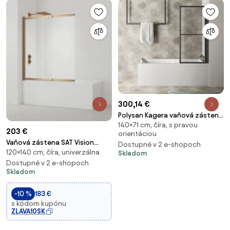
300,14 €
Polysan Kagera vaňová zástena
140×71 cm, číra, s pravou
140x71 cm s pneumatickým
203 €
orientáciou
zdvihom čierna 30336B
Vaňová zástena SAT Vision
Dostupné v 2 e-shopoch
120×140 cm, číra, univerzálna
140x120 cm brúsený rose gold
Skladom
SATVZVI120RG
Dostupné v 2 e-shopoch
Skladom
-10 %
183 €
s kódom kupónu
ZLAVA10SK