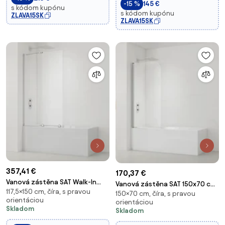
-15 %
145 €
s kódom kupónu
s kódom kupónu
ZLAVA15SK
ZLAVA15SK
357,41 €
170,37 €
Vanová zástěna SAT Walk-In
Vanová zástěna SAT 150x70 cm
117,5×150 cm, číra, s pravou
Xmotion 150x117,5 cm chrom
150×70 cm, číra, s pravou
chrom SATVZUNIKCRT70
orientáciou
orientáciou
SATWIXMVZ150
Skladom
Skladom