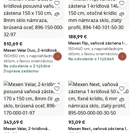
188,99 €
Mexen Flip, vaňová zástena 1-
510,69 €
150×140 cm, s nepriehľadným
krídlová 140 x 150 cm, otočné
Mexen Velar Duo, 2-krídlová
sklom, s ľavou orientáciou
krídlo, 6 mm námraza sklo,
150×150 cm, s nepriehľadným
posuvná vaňová zástena 150 x
Na odoslanie o 1 týždeň
sklom, s ľavou orientáciou
zlatý profil, 894-140-101-50-30
150 cm, 8mm sklo námraza,
Na odoslanie o 2 týždne
brúsená oceľ, 896-150-000-32-
Doprava zadarmo
97
343,69 €
93,09 €
Mexen Velar, 2-krídlová
Mexen Next, vaňová zástena 1-