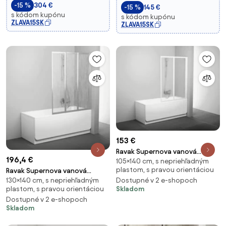
-15 %
304 €
-15 %
145 €
s kódom kupónu
s kódom kupónu
ZLAVA15SK
ZLAVA15SK
153 €
Ravak Supernova vanová
196,4 €
105×140 cm, s nepriehľadným
zástěna 140x105 cm bílá
plastom, s pravou orientáciou
Ravak Supernova vanová
796m010041 VS2105R0
130×140 cm, s nepriehľadným
Dostupné v 2 e-shopoch
zástěna 140x130 cm satin
plastom, s pravou orientáciou
Skladom
795v0u0041 VS3130RS
Dostupné v 2 e-shopoch
Skladom