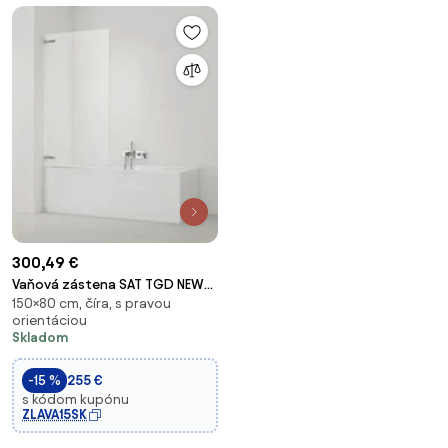
300,49 €
Vaňová zástena SAT TGD NEW
150×80 cm, číra, s pravou
150x80 cm chróm
orientáciou
SATTGVZO150CRT
Skladom
-15 %
255 €
s kódom kupónu
ZLAVA15SK