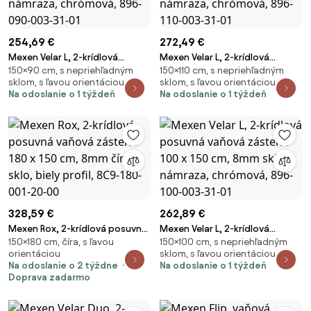
254,69 €
272,49 €
Mexen Velar L, 2-krídlová
Mexen Velar L, 2-krídlová
150×90 cm, s nepriehľadným
150×110 cm, s nepriehľadným
posuvná vaňová zástena 90 x
posuvná vaňová zástena 110 x
sklom, s ľavou orientáciou
sklom, s ľavou orientáciou
150 cm, 8mm sklo námraza,
150 cm, 8mm sklo námraza,
Na odoslanie o 1 týždeň
Na odoslanie o 1 týždeň
chrómová, 896-090-003-31-01
chrómová, 896-110-003-31-01
328,59 €
262,89 €
Mexen Rox, 2-krídlová posuvná
Mexen Velar L, 2-krídlová
150×180 cm, číra, s ľavou
150×100 cm, s nepriehľadným
vaňová zástena 180 x 150 cm,
posuvná vaňová zástena 100 x
orientáciou
sklom, s ľavou orientáciou
8mm číre sklo, biely profil, 8C9-
150 cm, 8mm sklo námraza,
Na odoslanie o 2 týždne
Na odoslanie o 1 týždeň
180-001-20-00
chrómová, 896-100-003-31-01
Doprava zadarmo