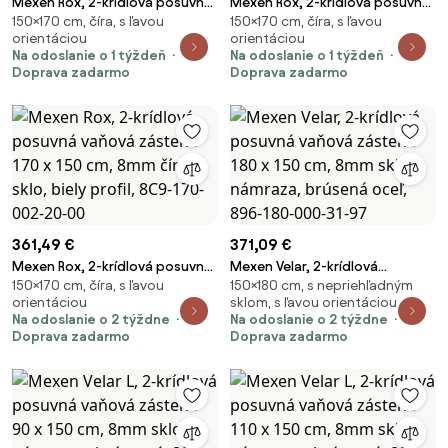
Mexen Rox, 2-krídlová posuvná
Mexen Rox, 2-krídlová posuvná
150×170 cm, číra, s ľavou
150×170 cm, číra, s ľavou
vaňová zástena 170 x 150 cm,
vaňová zástena 170 x 150 cm,
orientáciou
orientáciou
8mm číre sklo, oceľový profil,
8mm číre sklo, oceľový profil,
Na odoslanie o 1 týždeň
Na odoslanie o 1 týždeň
8C9-170-001-97-00
8C9-170-002-97-00
Doprava zadarmo
Doprava zadarmo
361,49 €
371,09 €
Mexen Rox, 2-krídlová posuvná
Mexen Velar, 2-krídlová
150×170 cm, číra, s ľavou
150×180 cm, s nepriehľadným
vaňová zástena 170 x 150 cm,
posuvná vaňová zástena 180 x
orientáciou
sklom, s ľavou orientáciou
8mm číre sklo, biely profil, 8C9-
150 cm, 8mm sklo námraza,
Na odoslanie o 2 týždne
Na odoslanie o 2 týždne
170-002-20-00
brúsená oceľ, 896-180-000-31-
Doprava zadarmo
Doprava zadarmo
97