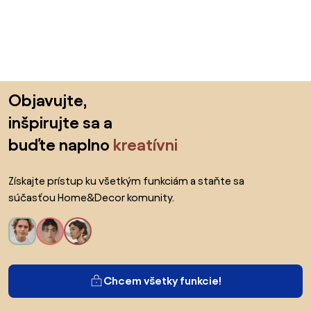
Preskočiť pätu, prejsť na začiatok stránky
Objavujte,
inšpirujte sa a
buďte naplno
kreatívni
Získajte prístup ku všetkým funkciám a staňte sa
súčasťou Home&Decor komunity.
Chcem všetky funkcie!