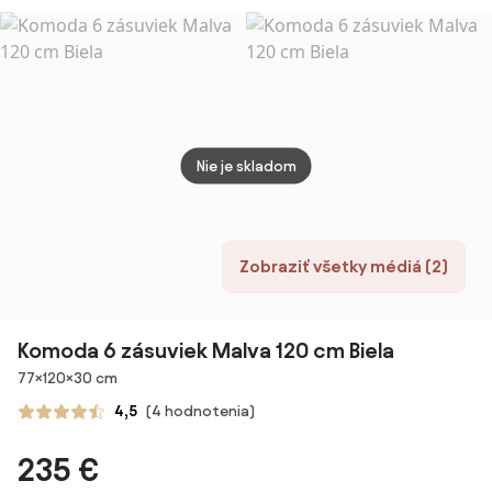
710 m
dvere
príro
Nie je skladom
Zobraziť všetky médiá (2)
Komoda 6 zásuviek Malva 120 cm Biela
Rozmery
77×120×30 cm
4,5
(4 hodnotenia)
235 €