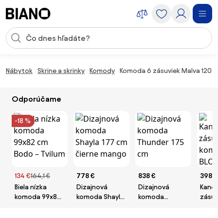
Preskočiť navigáciu, prejsť na obsah
Vstup pre vyhľadávanie
Preskočiť obsah, prejsť na pätu
Nábytok
Skrine a skrinky
Komody
Komoda 6 zásuviek Malva 120 c
Odporúčame
-18 %
134 €
164,1 €
778 €
838 €
398,5
Biela nízka
Dizajnová
Dizajnová
Kance
komoda 99x82
komoda Shayla
komoda
zásu
cm Bodo –
177 cm čierne
Thunder 175 cm
komo
Tvilum
mango
1600 