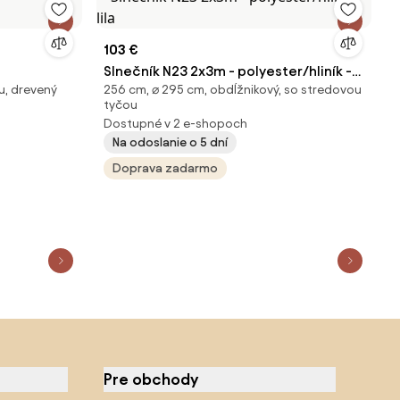
103 €
Slnečník N23 2x3m - polyester/hliník -
u, drevený
256 cm, ⌀ 295 cm, obdĺžnikový, so stredovou
lila
tyčou
Dostupné v 2 e-shopoch
Na odoslanie o 5 dní
Doprava zadarmo
Pre obchody