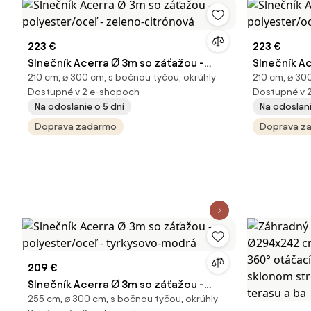
223 €
223 €
Slnečník Acerra Ø 3m so záťažou -
Slnečník A
210 cm, ⌀ 300 cm, s bočnou tyčou, okrúhly
210 cm, ⌀ 30
polyester/oceľ - zeleno-citrónová
polyester/
Dostupné v 2 e-shopoch
Dostupné v 
Na odoslanie o 5 dní
Na odoslani
Doprava zadarmo
Doprava z
209 €
Slnečník Acerra Ø 3m so záťažou -
255 cm, ⌀ 300 cm, s bočnou tyčou, okrúhly
polyester/oceľ - tyrkysovo-modrá