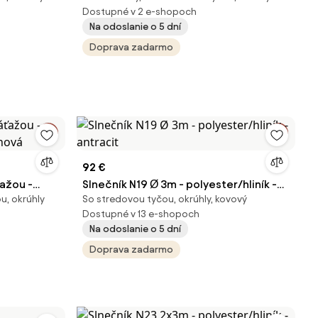
Dostupné v 2 e-shopoch
Na odoslanie o 5 dní
Doprava zadarmo
92 €
ažou -
Slnečník N19 Ø 3m - polyester/hliník -
u, okrúhly
So stredovou tyčou, okrúhly, kovový
trónová
antracit
Dostupné v 13 e-shopoch
Na odoslanie o 5 dní
Doprava zadarmo