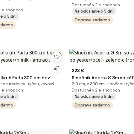
Dostupné v 2 e-shopoch
2 e-shopoch
Na odoslanie o 5 dní
e o 5 dní
Doprava zadarmo
adarmo
223 €
lkruh Parla 300 cm bez
Slnečník Acerra Ø 3m so záť
 so stredovou tyčou, kovový
210 cm, ⌀ 300 cm, s bočnou tyčo
olyester/hliník - antracit
polyester/oceľ - zeleno-ci
2 e-shopoch
Dostupné v 2 e-shopoch
e o 5 dní
Na odoslanie o 5 dní
adarmo
Doprava zadarmo