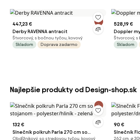
447,23 €
528,19 €
Derby RAVENNA antracit
Doppler my
Štvorcový, s bočnou tyčou, kovový
Štvorcový, s
Skladom
Doprava zadarmo
Skladom
Najlepšie produkty od Design-shop.sk
132 €
90 €
Slnečník polkruh Parla 270 cm so
Slnečník Fl
Obdĺžnikový, so stredovou tyčou, kovový
262 cm, ⌀ 30
stojanom - polyester/hliník - zelená
polyester/d