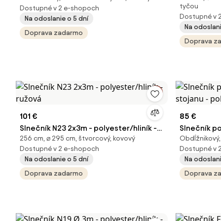
tyčou
Dostupné v 2 e-shopoch
Dostupné v 
Na odoslanie o 5 dní
Na odoslani
Doprava zadarmo
Doprava z
101 €
85 €
Slnečník N23 2x3m - polyester/hliník -
Slnečník po
256 cm, ⌀ 295 cm, štvorcový, kovový
Obdĺžnikový,
ružová
stojanu - p
Dostupné v 2 e-shopoch
Dostupné v 
Na odoslanie o 5 dní
Na odoslani
Doprava zadarmo
Doprava z