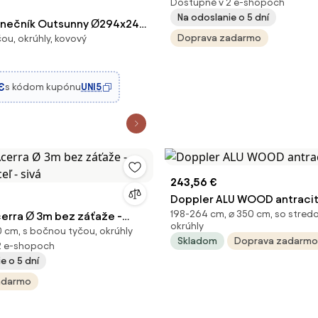
Dostupné v 2 e-shopoch
Na odoslanie o 5 dní
lnečník Outsunny Ø294x242
Doprava zadarmo
ou, okrúhly, kovový
iteľnou výškou, 360°
tojanom, nastaviteľným
rechy a horným vetraním
€
s kódom kupónu
UNI5
a ba
243,56 €
Doppler ALU WOOD antraci
198-264 cm, ⌀ 350 cm, so stred
cerra Ø 3m bez záťaže -
okrúhly
0 cm, s bočnou tyčou, okrúhly
ceľ - sivá
Skladom
Doprava zadarmo
2 e-shopoch
e o 5 dní
adarmo