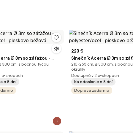
223 €
cerra Ø 3m so záťažou -
Slnečník Acerra Ø 3m so záť
⌀ 300 cm, s bočnou tyčou,
210-255 cm, ⌀ 300 cm, s bočnou
oceľ - pieskovo-béžová
polyester/oceľ - pieskovo-
okrúhly
2 e-shopoch
Dostupné v 2 e-shopoch
e o 5 dní
Na odoslanie o 5 dní
adarmo
Doprava zadarmo