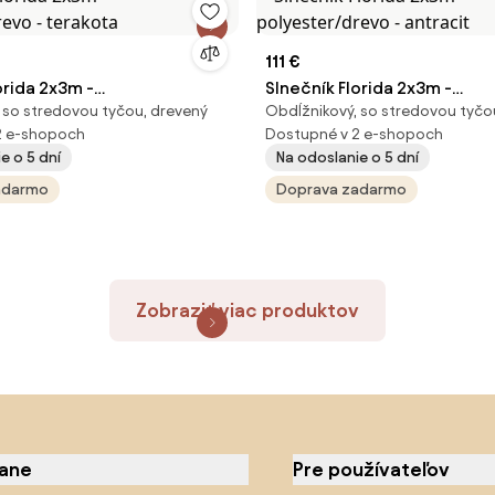
111 €
orida 2x3m -
Slnečník Florida 2x3m -
 so stredovou tyčou, drevený
Obdĺžnikový, so stredovou tyčo
drevo - terakota
polyester/drevo - antracit
2 e-shopoch
Dostupné v 2 e-shopoch
e o 5 dní
Na odoslanie o 5 dní
adarmo
Doprava zadarmo
Zobraziť viac produktov
iane
Pre používateľov