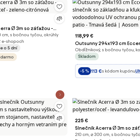
cerra Ø 3m so záťažou -
0 cm, s bočnou tyčou, okrúhly
oceľ - zeleno-citrónová
118,99 €
2 e-shopoch
Outsunny 294x193 cm Eccen
e o 5 dní
Obdĺžnikový, s bočnou tyčou, k
slnečník so základňou a kľuk
Skladom
adarmo
vodoodolnou UV ochranou p
patio - Tmavá šedá | Aosom
113 €
s kódom kupónu
UN
-5 %
225 €
Slnečník Acerra Ø 3m so záť
210 cm, ⌀ 300 cm, s bočnou tyčo
polyester/oceľ - levanduľo