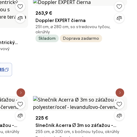
263,9 €
Doppler EXPERT čierna
251 cm, ⌀ 280 cm, so stredovou tyčou,
okrúhly
Skladom
Doprava zadarmo
trický
ovový
ou s
re terasu a
I5
225 €
ažou -
Slnečník Acerra Ø 3m so záťažou -
u, okrúhly
255 cm, ⌀ 300 cm, s bočnou tyčou, okrúhly
vo-červená
polyester/oceľ - levanduľovo-červená