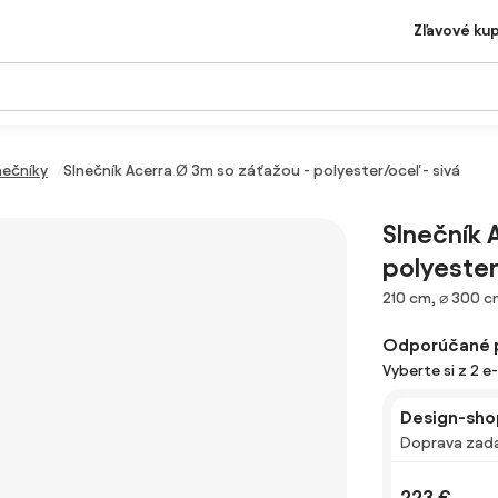
Zľavové ku
nečníky
Slnečník Acerra Ø 3m so záťažou - polyester/oceľ - sivá
Slnečník 
polyester
Rozmery
210 cm, ⌀ 300 
Odporúčané 
Vyberte si z 2 e
Design-sho
Doprava zad
223 €