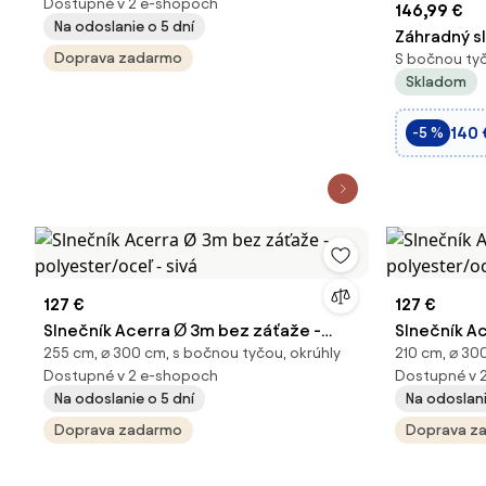
Dostupné v 2 e-shopoch
146,99 €
Na odoslanie o 5 dní
Záhradný s
Doprava zadarmo
S bočnou tyč
cm s nastav
Skladom
otáčacím s
sklonom st
140 
-5 %
pre terasu 
127 €
127 €
Slnečník Acerra Ø 3m bez záťaže -
Slnečník A
255 cm, ⌀ 300 cm, s bočnou tyčou, okrúhly
210 cm, ⌀ 30
polyester/oceľ - sivá
polyester/o
Dostupné v 2 e-shopoch
Dostupné v 
Na odoslanie o 5 dní
Na odoslani
Doprava zadarmo
Doprava z