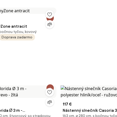
Zone antracit
 bočnou tyčou, kovový
Doprava zadarmo
117 €
orida Ø 3 m -
Nástenný slnečník Casoria 3
0 cm, štvorcový, so stredovou
163 cm, ⌀ 280 cm, s bočnou tyčo
revo - žltá
polyester hliník/oceľ - ruž