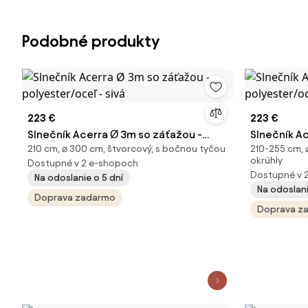
Podobné produkty
223 €
223 €
Slnečník Acerra Ø 3m so záťažou -
Slnečník A
210 cm, ⌀ 300 cm, štvorcový, s bočnou tyčou
210-255 cm, 
polyester/oceľ - sivá
polyester/
okrúhly
Dostupné v 2 e-shopoch
Dostupné v 
Na odoslanie o 5 dní
Na odoslani
Doprava zadarmo
Doprava z