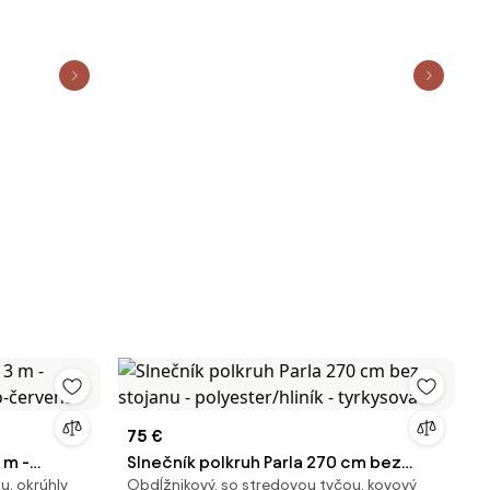
75 €
 m -
Slnečník polkruh Parla 270 cm bez
u, okrúhly
Obdĺžnikový, so stredovou tyčou, kovový
ovo-červená
stojanu - polyester/hliník - tyrkysová