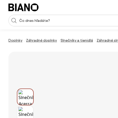
Preskočiť navigáciu, prejsť na obsah
Vstup pre vyhľadávanie
Preskočiť obsah, prejsť na pätu
Doplnky
Záhradné doplnky
Slnečníky a tienidlá
Záhradné sl