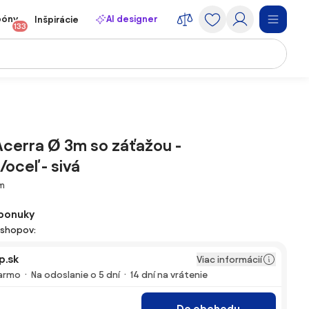
póny
AI designer
Inšpirácie
133
Acerra Ø 3m so záťažou -
/oceľ - sivá
cm
ponuky
-shopov:
p.sk
Viac informácií
armo
Na odoslanie o 5 dní
14 dní na vrátenie
Do obchodu