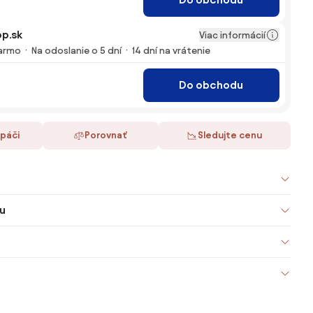
p.sk
Viac informácií
armo
Na odoslanie o 5 dní
14 dní na vrátenie
Do obchodu
 páči
Porovnať
Sledujte cenu
u