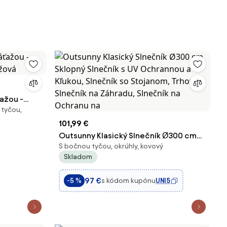
ažou -
 tyčou,
béžová
101,99 €
Outsunny Klasický Slnečník Ø300 cm
S bočnou tyčou, okrúhly, kovový
Sklopný Slnečník s UV Ochrannou a
Skladom
Kľukou, Slnečník so Stojanom, Trhový
Slnečník na Záhradu, Slnečník na
97 €
s kódom kupónu
UNI5
-5 %
Ochranu na