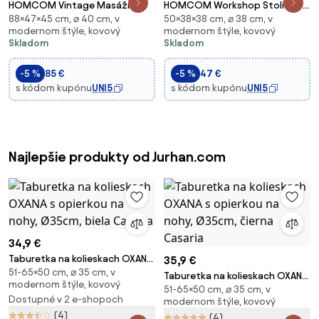
HOMCOM Vintage Masážne
HOMCOM Workshop Stolička s
88×47×45 cm, ⌀ 40 cm, v
50×38×38 cm, ⌀ 38 cm, v
Stolička - otočná pracovná
Kolieskami, Úložný Priestor,
modernom štýle, kovový
modernom štýle, kovový
stolička 360° - nastaviteľná
Nastaviteľná Výška 38-50cm,
Skladom
Skladom
výška sedadla 49-64 cm -
Otočná Stolička do 135 kg,
hnedé syntetické pokrytie s
Otočný Pracovný Stolček,
-5 %
85 €
-5 %
47 €
chrómovým kovom |
Priemer 38 cm,
s kódom kupónu
UNI5
s kódom kupónu
UNI5
Najlepšie produkty od Jurhan.com
34,9 €
Taburetka na kolieskach OXANA
35,9 €
51-65×50 cm, ⌀ 35 cm, v
s opierkou na nohy, Ø35cm,
Taburetka na kolieskach OXANA
modernom štýle, kovový
biela Casaria
51-65×50 cm, ⌀ 35 cm, v
s opierkou na nohy, Ø35cm,
Dostupné v 2 e-shopoch
modernom štýle, kovový
čierna Casaria
(4)
(4)