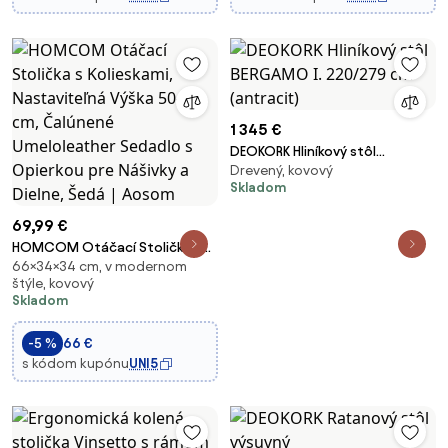
1 345 €
DEOKORK Hliníkový stôl
Drevený, kovový
BERGAMO I. 220/279 cm
Skladom
(antracit)
69,99 €
HOMCOM Otáčací Stolička s
66×34×34 cm, v modernom
Kolieskami, Nastaviteľná Výška
štýle, kovový
50-66 cm, Čalúnené
Skladom
Umeloleather Sedadlo s
Opierkou pre Nášivky a Dielne,
-5 %
66 €
Šedá | Aosom
s kódom kupónu
UNI5