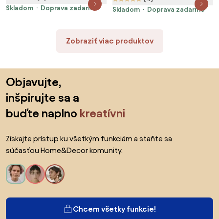
Skladom
Doprava zadarmo
Skladom
Doprava zadarmo
Zobraziť viac produktov
Preskočiť pätu, prejsť na začiatok stránky
Objavujte,
inšpirujte sa a
buďte naplno
kreatívni
Získajte prístup ku všetkým funkciám a staňte sa
súčasťou Home&Decor komunity.
Chcem všetky funkcie!