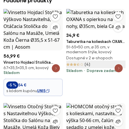
Podobné produkty
34,9 €
Taburetka na kolieskach OXANA
51-65×50 cm, ⌀ 35 cm, v
s opierkou na nohy, Ø35cm,
modernom štýle, kovový
biela Casaria
56,99 €
Dostupné v 2 e-shopoch
Vinsetto Hojdací Stolička
(4)
67×35,5×35,5 cm, kovový
Výškovo Nastaviteľná,
Skladom
Doprava zadarmo
Skladom
Otáčacia Stolička do Salónu na
Masáže, Umelá Koža Čierna
-5 %
54 €
Ø35,5 x 51-67 cm | Aosom
s kódom kupónu
UNI5