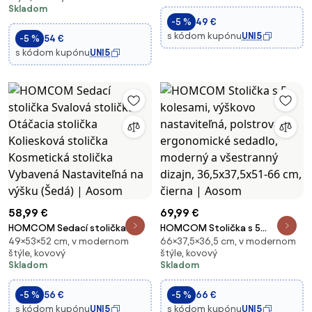
Skladom
Čierna Ø42 x 50-64 cm | Aosom
Rotujúca Kozmetická Stolička V
-5 %
49 €
Faux Koži Čierna 35 x 38 x 43-
s kódom kupónu
UNI5
-5 %
54 €
55H c
s kódom kupónu
UNI5
58,99 €
69,99 €
HOMCOM Sedací stolička
HOMCOM Stolička s 5
49×53×52 cm, v modernom
66×37,5×36,5 cm, v modernom
Svalová stolička Otáčacia
kolesami, výškovo nastaviteľná,
štýle, kovový
štýle, kovový
stolička Koliesková stolička
polstrované ergonomické
Skladom
Skladom
Kosmetická stolička Vybavená
sedadlo, moderný a všestranný
Nastaviteľná na výšku (Šedá) |
dizajn, 36,5x37,5x51-66 cm,
-5 %
56 €
-5 %
66 €
Aosom
čierna | Aosom
s kódom kupónu
UNI5
s kódom kupónu
UNI5