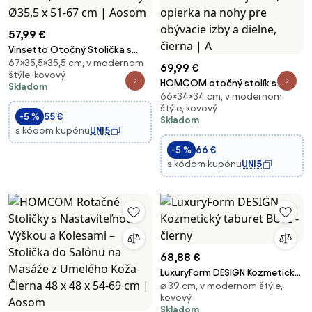
57,99 €
Vinsetto Otočný Stolička s
67×35,5×35,5 cm, v modernom
Nastaviteľnou Výškou, Stolička
69,99 €
štýle, kovový
do Salónu na Masáže, Umelá
HOMCOM otočný stolík s
Skladom
Koža Biely Ø35,5 x 51-67 cm |
66×34×34 cm, v modernom
kolieskami, nastaviteľná výška
Aosom
štýle, kovový
50-66 cm, čalúnené sedadlo z
-5 %
55 €
Skladom
umelej kože, opierka na nohy
s kódom kupónu
UNI5
pre obývacie izby a dielne,
-5 %
66 €
čierna | A
s kódom kupónu
UNI5
68,88 €
LuxuryForm DESIGN Kozmetický
⌀ 39 cm, v modernom štýle,
taburet BULL - čierny
kovový
Skladom