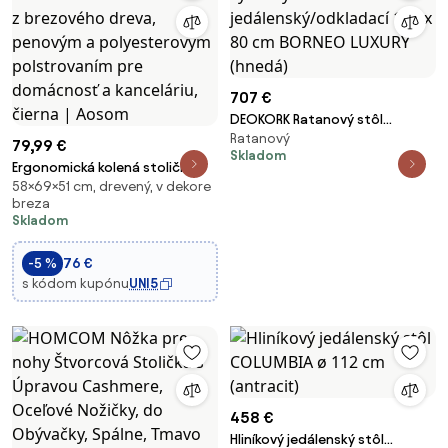
707 €
DEOKORK Ratanový stôl
Ratanový
výsuvný jedálenský/odkladací
79,99 €
Skladom
150 x 80 cm BORNEO LUXURY
Ergonomická kolená stolička
(hnedá)
58×69×51 cm, drevený, v dekore
Vinsetto s rámom z brezového
breza
dreva, penovým a
Skladom
polyesterovým polstrovaním
pre domácnosť a kanceláriu,
-5 %
76 €
čierna | Aosom
s kódom kupónu
UNI5
458 €
Hliníkový jedálenský stôl