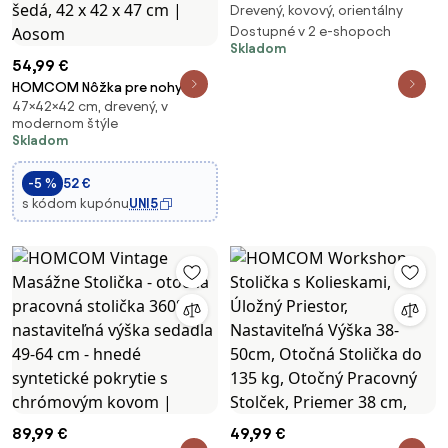
Drevený, kovový, orientálny
COLUMBIA ø 112 cm (antracit)
Dostupné v 2 e-shopoch
Skladom
54,99 €
HOMCOM Nôžka pre nohy
47×42×42 cm, drevený, v
Štvorcová Stolička s Úpravou
modernom štýle
Cashmere, Oceľové Nožičky, do
Skladom
Obývačky, Spálne, Tmavo šedá,
42 x 42 x 47 cm | Aosom
-5 %
52 €
s kódom kupónu
UNI5
89,99 €
49,99 €