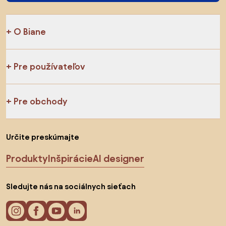
O Biane
Pre používateľov
Pre obchody
Určite preskúmajte
Produkty
Inšpirácie
AI designer
Sledujte nás na sociálnych sieťach