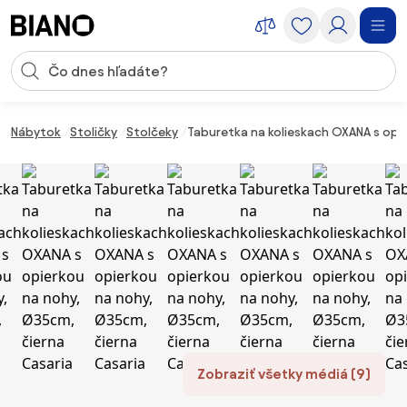
Preskočiť navigáciu, prejsť na obsah
Vstup pre vyhľadávanie
Preskočiť obsah, prejsť na pätu
Nábytok
Stoličky
Stolčeky
Taburetka na kolieskach OXANA s opi
Zobraziť všetky médiá (9)