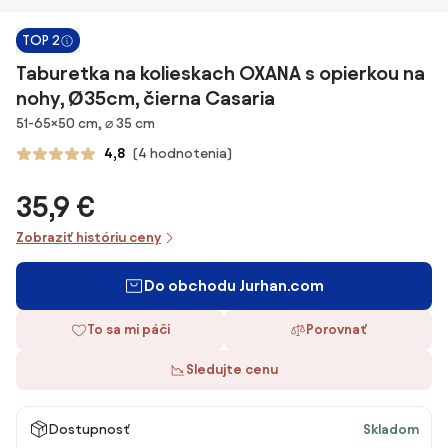
TOP 2
Taburetka na kolieskach OXANA s opierkou na
nohy, Ø35cm, čierna Casaria
Rozmery
51-65×50 cm, ⌀ 35 cm
4,8
(4 hodnotenia)
35,9 €
Zobraziť históriu ceny
Do obchodu Jurhan.com
To sa mi páči
Porovnať
Sledujte cenu
Dostupnosť
Skladom