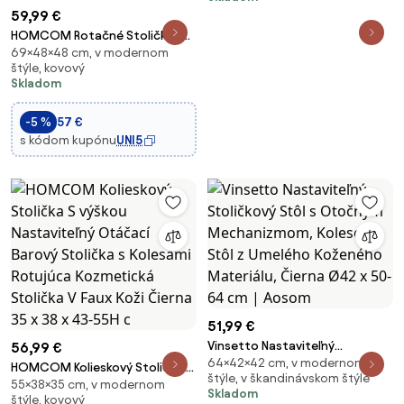
59,99 €
HOMCOM Rotačné Stoličky s
69×48×48 cm, v modernom
Nastaviteľnou Výškou a
štýle, kovový
Kolesami – Stolička do Salónu
Skladom
na Masáže z Umelého Koža
Čierna 48 x 48 x 54-69 cm |
-5 %
57 €
Aosom
s kódom kupónu
UNI5
51,99 €
Vinsetto Nastaviteľný
56,99 €
64×42×42 cm, v modernom
Stoličkový Stôl s Otočným
HOMCOM Kolieskový Stolička S
štýle, v škandinávskom štýle
Mechanizmom, Kolesový Stôl z
55×38×35 cm, v modernom
výškou Nastaviteľný Otáčací
Skladom
štýle, kovový
Umelého Koženého Materiálu,
Barový Stolička s Kolesami