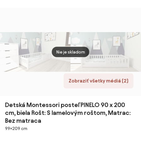
borovica Rošt:
borovica Rošt:
200x90 cm -
200x
Bez roštu,
Bez roštu,
BIELA
PRÍR
Matrac: Bez
Matrac: Bez
BORO
matraca
matraca
Nie je skladom
Zobraziť všetky médiá (2)
Detská Montessori posteľ PINELO 90 x 200
cm, biela Rošt: S lamelovým roštom, Matrac:
Bez matraca
Rozmery
99×209 cm