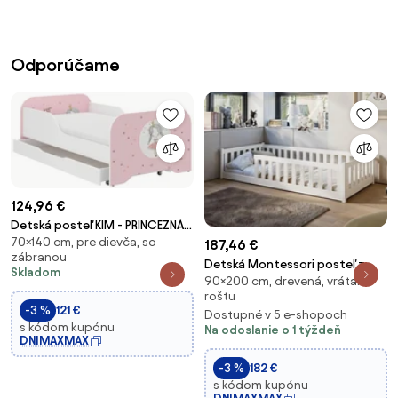
Odporúčame
124,96 €
Detská posteľ KIM - PRINCEZNÁ
70×140 cm, pre dievča, so
140x70 cm + MATRAC
187,46 €
zábranou
Detská Montessori posteľ z
Skladom
90×200 cm, drevená, vrátane
masívu borovice BETTY -
roštu
200x90 cm - BIELA
-3 %
121 €
Dostupné v 5 e-shopoch
s kódom kupónu
Na odoslanie o 1 týždeň
DNIMAXMAX
-3 %
182 €
s kódom kupónu