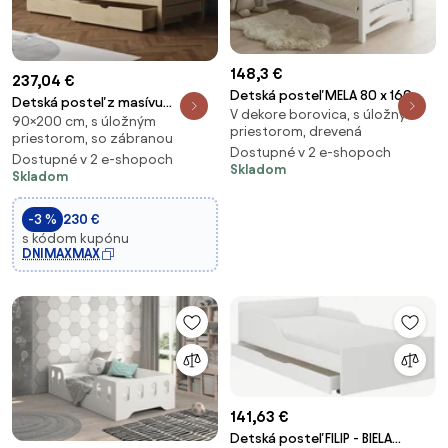
148,3 €
237,04 €
Detská posteľ MELA 80 x 160
Detská posteľ z masívu
V dekore borovica, s úložným
cm, biela Rošt: S lamelovým
90×200 cm, s úložným
borovice BEN so šuplíkmi -
priestorom, drevená
roštom, Matrac: Bez matraca
priestorom, so zábranou
200x90 cm - PRÍRODNÁ
Dostupné v 2 e-shopoch
Dostupné v 2 e-shopoch
BOROVICA
Skladom
Skladom
-3 %
230 €
s kódom kupónu
DNIMAXMAX
141,63 €
Detská posteľ FILIP - BIELA