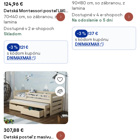
90×180 cm, so zábranou, z
180x90 cm
124,96 €
lamina
Detská Montessori posteľ LAKI
Dostupné v 4 e-shopoch
70×140 cm, so zábranou, z
140x70 cm + MATRAC - biela
Na odoslanie o 5 dní
lamina
Dostupné v 2 e-shopoch
-3 %
137 €
Skladom
s kódom kupónu
DNIMAXMAX
-3 %
121 €
s kódom kupónu
DNIMAXMAX
307,88 €
Detská posteľ z masívu