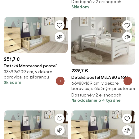
Dostupné v 2 e-shopoch
Skladom
251,7 €
Detská Montessori posteľ
239,7 €
38×99×209 cm, v dekore
PINELO 90 x 200 cm, borovica
borovica, so zábranou
Detská posteľ MELA 80 x 160
Rošt: Bez roštu, Matrac:
Skladom
66×88×169 cm, v dekore
cm, biela Rošt: S lamelovým
Matrac SOMNIA 18 cm
borovica, s úložným priestorom
roštom, Matrac: Matrac
Dostupné v 2 e-shopoch
COCO 10 cm
Na odoslanie o 4 týždne