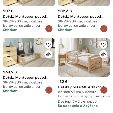
207 €
282,6 €
Detská Montessori posteľ
Detská Montessori posteľ
38×99×209 cm, v dekore
38×99×209 cm, v dekore
PINELO 90 x 200 cm, borovica
PINELO 90 x 200 cm, borovica
borovica, so zábranou
borovica, so zábranou
Rošt: Bez roštu, Matrac:
Rošt: S latkovým roštom,
Skladom
Skladom
Matrac Deluxe 10 cm
Matrac: Matrac Coco Maxi 20
cm
263,9 €
Detská Montessori posteľ
132 €
38×99×209 cm, v dekore
PINELO 90 x 200 cm, borovica
borovica, so zábranou
Detská posteľ MELA 80 x 160
Rošt: Bez roštu, Matrac:
Skladom
66×88×169 cm, v dekore
cm, borovica Rošt: Bez roštu,
Matrac Coco Maxi 20 cm
borovica, s úložným priestorom
Matrac: Bez matraca
Dostupné v 2 e-shopoch
Na odoslanie o 2 týždne