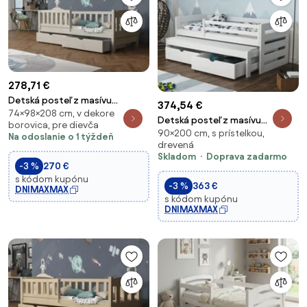
278,71 €
Detská posteľ z masívu
374,54 €
74×98×208 cm, v dekore
borovice BEN so šuplíkmi -
Detská posteľ z masívu
borovica, pre dievča
200x90 cm - KAŠMÍROVÁ
90×200 cm, s prístelkou,
borovice JOLANA s prístelkou a
Na odoslanie o 1 týždeň
drevená
šuplíky - 200x90 cm - BIELA
Skladom
Doprava zadarmo
-3 %
270 €
s kódom kupónu
-3 %
363 €
DNIMAXMAX
s kódom kupónu
DNIMAXMAX