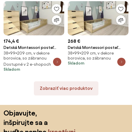
174,4 €
268 €
Detská Montessori posteľ
Detská Montessori posteľ
38×99×209 cm, v dekore
38×99×209 cm, v dekore
PINELO 90 x 200 cm, borovica
PINELO 90 x 200 cm, borovica
borovica, so zábranou
borovica, so zábranou
Rošt: S latkovým roštom,
Rošt: S lamelovým roštom,
Skladom
Dostupné v 2 e-shopoch
Matrac: Bez matraca
Matrac: Matrac SOMNIA 18 cm
Skladom
Zobraziť viac produktov
Preskočiť pätu, prejsť na začiatok stránky
Objavujte,
inšpirujte sa a
buďte naplno
kreatívni