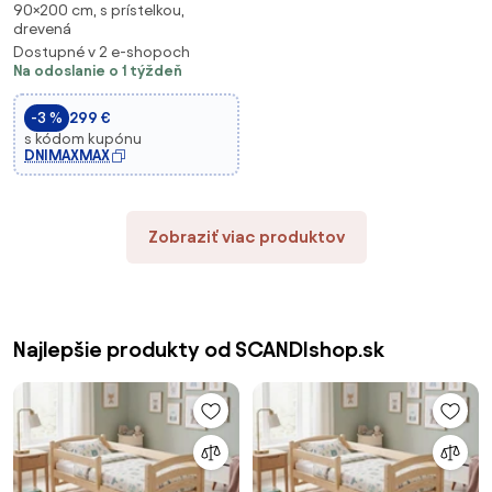
90×200 cm, s prístelkou,
borovice JOLANA s prístelkou a
drevená
šuplíkmi - 200x90 cm -
Dostupné v 2 e-shopoch
PRÍRODNÁ BOROVICA
Na odoslanie o 1 týždeň
-3 %
299 €
s kódom kupónu
DNIMAXMAX
Zobraziť viac produktov
Najlepšie produkty od SCANDIshop.sk