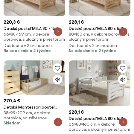
220,3 €
228,1 €
Detská posteľ MELA 80 x 160
Detská posteľ MELA 80 x 160
66×88×169 cm, v dekore
80×160 cm, v dekore borovica, s
cm, borovica Rošt: S lamelovým
cm, borovica Rošt: Bez roštu,
borovica, s úložným priestorom
úložným priestorom
roštom, Matrac: Matrac
Matrac: Matrac COCO 10 cm
Dostupné v 2 e-shopoch
Dostupné v 2 e-shopoch
EASYSOFT 10 cm
Na odoslanie o 2 týždne
Na odoslanie o 2 týždne
270,4 €
Detská Montessori posteľ
228,1 €
38×99×209 cm, v dekore
PINELO 90 x 200 cm, borovica
borovica, so zábranou
Detská posteľ MELA 80 x 160
Rošt: S latkovým roštom,
Skladom
66×80×160 cm, v dekore
cm, biela Rošt: Bez roštu,
Matrac: Matrac SOMNIA 18 cm
borovica, s úložným priestorom
Matrac: Matrac COCO 10 cm