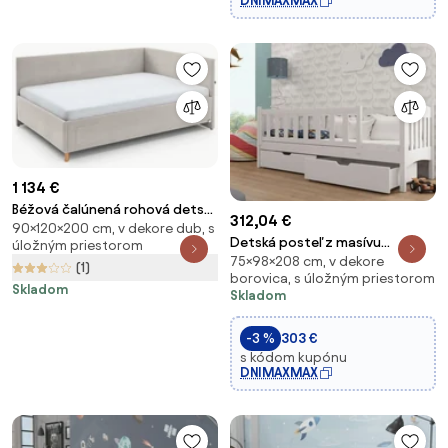
DNIMAXMAX
1 134 €
Béžová čalúnená rohová detská
312,04 €
90×120×200 cm, v dekore dub, s
posteľ s úložným priestorom s
Detská posteľ z masívu
úložným priestorom
roštom 120x200 cm Cool –
75×98×208 cm, v dekore
borovice Gandalf so zásuvkami
(1)
Meise Möbel
borovica, s úložným priestorom
- 200x90 cm - BIELA
Skladom
Skladom
-3 %
303 €
s kódom kupónu
DNIMAXMAX