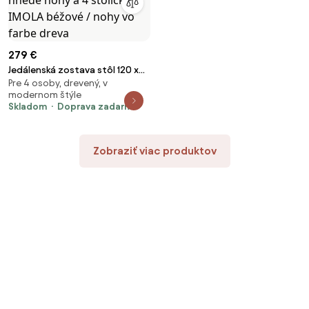
279 €
Jedálenská zostava stôl 120 x
Pre 4 osoby, drevený, v
80 cm dub sonoma / hnedé
modernom štýle
nohy a 4 stoličky IMOLA béžové
Skladom
Doprava zadarmo
/ nohy vo farbe dreva
Zobraziť viac produktov