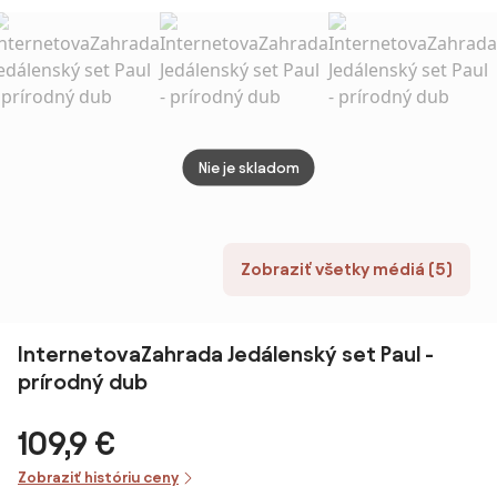
stoličiek RODRI
sivých stoličiek
béžová
stoli
FREDY
béžov
vo fa
Nie je skladom
Zobraziť všetky médiá (5)
InternetovaZahrada Jedálenský set Paul -
prírodný dub
109,9 €
Zobraziť históriu ceny