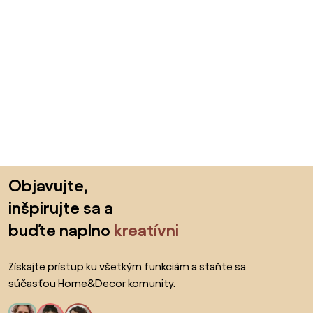
Preskočiť pätu, prejsť na začiatok stránky
Objavujte,
inšpirujte sa a
buďte naplno
kreatívni
Získajte prístup ku všetkým funkciám a staňte sa
súčasťou Home&Decor komunity.