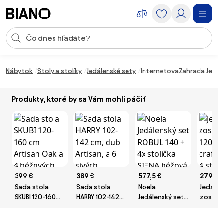
Preskočiť navigáciu, prejsť na obsah
Vstup pre vyhľadávanie
Preskočiť obsah, prejsť na pätu
Nábytok
Stoly a stolíky
Jedálenské sety
InternetovaZahrada Jedá
Produkty, ktoré by sa Vám mohli páčiť
399 €
389 €
577,5 €
279 
Sada stola
Sada stola
Noela
Jedál
SKUBI 120-160
HARRY 102-142
Jedálenský set
zosta
cm Artisan Oak
cm, dub
ROBUL 140 + 4x
120 x
a 4 béžových
Artisan, a 6
stolička SIENA
craft