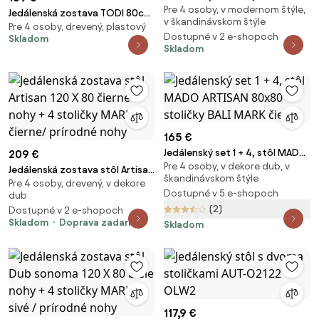
Pre 4 osoby, v modernom štýle,
120x80 cm dub sonoma +
Jedálenská zostava TODI 80cm
v škandinávskom štýle
ružová zamatová stolička KARA
Pre 4 osoby, drevený, plastový
okrúhly stolový set čierny a 2
Dostupné v 2 e-shopoch
Skladom
stoličky MARK čierne + 2
Skladom
stoličky MARK čierne ZADARMO
165 €
Jedálenský set 1 + 4, stôl MADO
209 €
Pre 4 osoby, v dekore dub, v
ARTISAN 80x80 + stoličky BALI
Jedálenská zostava stôl Artisan
škandinávskom štýle
MARK čierne
Pre 4 osoby, drevený, v dekore
120 X 80 čierne nohy + 4
Dostupné v 5 e-shopoch
dub
stoličky MARK čierne/ prírodné
(2)
Dostupné v 2 e-shopoch
nohy
Skladom
Doprava zadarmo
Skladom
117,9 €