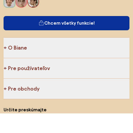
Chcem všetky funkcie!
O Biane
Pre používateľov
Pre obchody
Určite preskúmajte
Produkty
Inšpirácie
AI designer