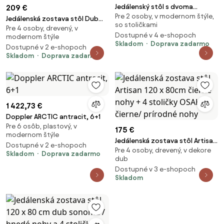
Jedálenský stôl s dvoma
209 €
Pre 2 osoby, v modernom štýle,
stoličkami AUT-O2122 OLW2
Jedálenská zostava stôl Dub
so stoličkami
Pre 4 osoby, drevený, v
sonoma 120 X 80 biele nohy + 4
Dostupné v 4 e-shopoch
modernom štýle
stoličky MARK sivé / prírodné
Skladom
Doprava zadarmo
Dostupné v 2 e-shopoch
nohy
Skladom
Doprava zadarmo
1 422,73 €
Doppler ARCTIC antracit, 6+1
Pre 6 osôb, plastový, v
175 €
modernom štýle
Jedálenská zostava stôl Artisan
Dostupné v 2 e-shopoch
Pre 4 osoby, drevený, v dekore
120 x 80cm čierne nohy + 4
Skladom
Doprava zadarmo
dub
stoličky OSAKA čierne/ prírodné
Dostupné v 3 e-shopoch
nohy
Skladom