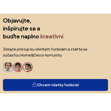
Preskočiť pätu, prejsť na začiatok stránky
Objavujte,
inšpirujte sa a
buďte naplno
kreatívni
Získajte prístup ku všetkým funkciám a staňte sa
súčasťou Home&Decor komunity.
Chcem všetky funkcie!
O Biane