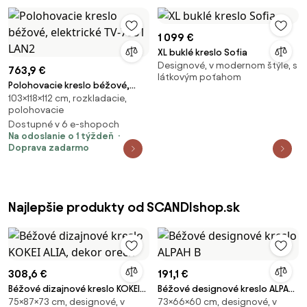
1 099 €
XL buklé kreslo Sofia
Designové, v modernom štýle, s
763,9 €
látkovým poťahom
Polohovacie kreslo béžové,
103×118×112 cm, rozkladacie,
elektrické TV-7081 LAN2
polohovacie
Dostupné v 6 e-shopoch
Na odoslanie o 1 týždeň
Doprava zadarmo
Najlepšie produkty od SCANDIshop.sk
308,6 €
191,1 €
Béžové dizajnové kreslo KOKEI
Béžové designové kreslo ALPAH
75×87×73 cm, designové, v
73×66×60 cm, designové, v
ALIA, dekor orech
B