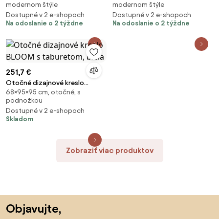
modernom štýle
modernom štýle
Dostupné v 2 e-shopoch
Dostupné v 2 e-shopoch
Na odoslanie o 2 týždne
Na odoslanie o 2 týždne
251,7 €
Otočné dizajnové kreslo
68×95×95 cm, otočné, s
BLOOM s taburetom, biela
podnožkou
Dostupné v 2 e-shopoch
Skladom
Zobraziť viac produktov
Preskočiť pätu, prejsť na začiatok stránky
Objavujte,