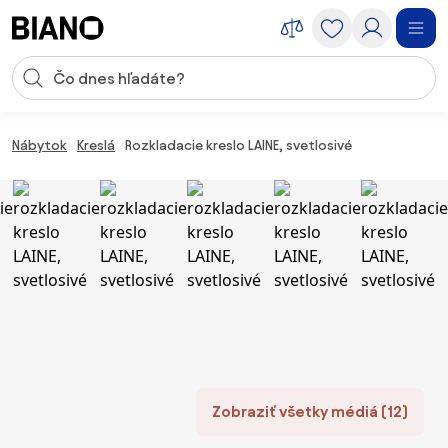
Preskočiť navigáciu, prejsť na obsah
Vstup pre vyhľadávanie
Preskočiť obsah, prejsť na pätu
Nábytok
Kreslá
Rozkladacie kreslo LAINE, svetlosivé
Zobraziť všetky médiá (12)