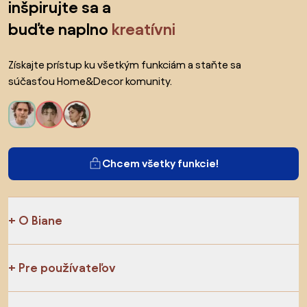
inšpirujte sa a
buďte naplno
kreatívni
Získajte prístup ku všetkým funkciám a staňte sa
súčasťou Home&Decor komunity.
Chcem všetky funkcie!
O Biane
Pre používateľov