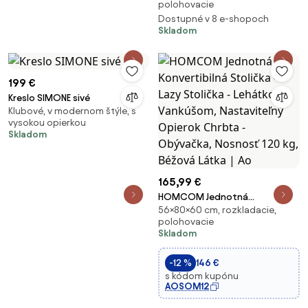
polohovacie
Dostupné v 8 e-shopoch
Skladom
199 €
Kreslo SIMONE sivé
Klubové, v modernom štýle, s
vysokou opierkou
Skladom
165,99 €
HOMCOM Jednotná
56×80×60 cm, rozkladacie,
Konvertibilná Stolička - Lazy
polohovacie
Stolička - Lehátko s Vankúšom,
Skladom
Nastaviteľný Opierok Chrbta -
Obývačka, Nosnosť 120 kg,
-12 %
146 €
Béžová Látka | Ao
s kódom kupónu
AOSOM12