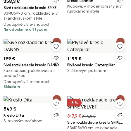
Kreslo Lennon
358,3 €
Klubové, v modernom štýle, v
Sivé rozkladacie kreslo SPIKE
rustikálnom štýle
83×105×90 cm, rozkladacie, v
škandinávskom štýle
Dostupné v 8 e-shopoch
Na odoslanie o 1 týždeň
199 €
1 199 €
Sivé rozkladacie kreslo DANNY
Plyšové kreslo Caterpillar
Rozkladacie, polohovacie, s
S látkovým poťahom
podnožkou
Dostupné v 2 e-shopoch
Skladom
-8 %
549 €
Kreslo Dita
317,9 €
344,8 €
S látkovým poťahom
Sivé rozkladacie kreslo SPIKE
83×105×90 cm, rozkladacie,
VELVET