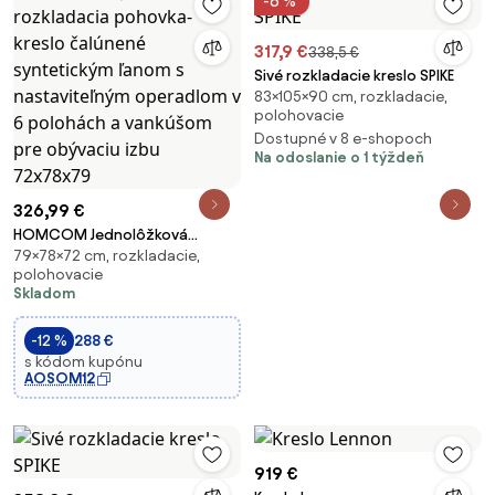
-6 %
317,9 €
338,5 €
Sivé rozkladacie kreslo SPIKE
83×105×90 cm, rozkladacie,
polohovacie
Dostupné v 8 e-shopoch
Na odoslanie o 1 týždeň
326,99 €
HOMCOM Jednolôžková
79×78×72 cm, rozkladacie,
rozkladacia pohovka-kreslo
polohovacie
čalúnené syntetickým ľanom s
Skladom
nastaviteľným operadlom v 6
polohách a vankúšom pre
-12 %
288 €
obývaciu izbu 72x78x79
s kódom kupónu
AOSOM12
919 €