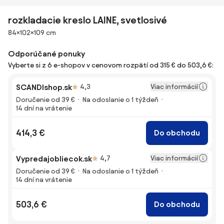
rozkladacie kreslo LAINE, svetlosivé
Rozmery
84×102×109 cm
Odporúčané ponuky
Vyberte si z 6 e-shopov v cenovom rozpätí od 315 € do 503,6 €:
Viac informácií
SCANDIshop.sk
4,3
Doručenie od 39 €
Na odoslanie o 1 týždeň
14 dní na vrátenie
414,3 €
Do obchodu
Viac informácií
Vypredajobliecok.sk
4,7
Doručenie od 39 €
Na odoslanie o 1 týždeň
14 dní na vrátenie
503,6 €
Do obchodu