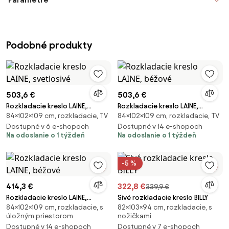
Podobné produkty
503,6 €
503,6 €
Rozkladacie kreslo LAINE,
Rozkladacie kreslo LAINE,
84×102×109 cm, rozkladacie, TV
84×102×109 cm, rozkladacie, TV
svetlosivé
béžové
Dostupné v 6 e-shopoch
Dostupné v 14 e-shopoch
Na odoslanie o 1 týždeň
Na odoslanie o 1 týždeň
-5 %
414,3 €
322,8 €
339,9 €
Rozkladacie kreslo LAINE,
Sivé rozkladacie kreslo BILLY
84×102×109 cm, rozkladacie, s
82×103×94 cm, rozkladacie, s
béžové
úložným priestorom
nožičkami
Dostupné v 14 e-shopoch
Dostupné v 7 e-shopoch