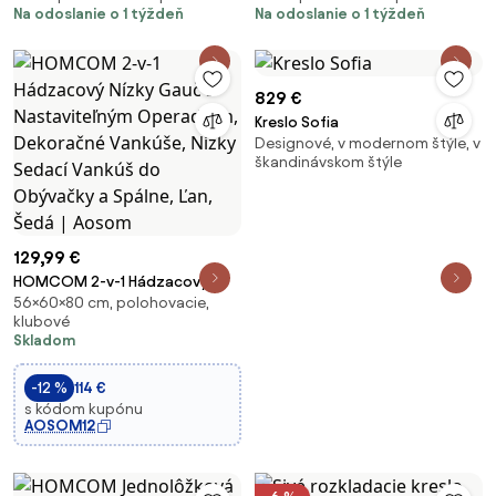
Na odoslanie o 1 týždeň
Na odoslanie o 1 týždeň
829 €
Kreslo Sofia
Designové, v modernom štýle, v
škandinávskom štýle
129,99 €
HOMCOM 2-v-1 Hádzacový
56×60×80 cm, polohovacie,
Nízky Gauč s Nastaviteľným
klubové
Operadlom, Dekoračné
Skladom
Vankúše, Nízky Sedací Vankúš
do Obývačky a Spálne, Ľan,
-12 %
114 €
Šedá | Aosom
s kódom kupónu
AOSOM12