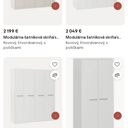
2 199 €
2 049 €
Modulárna šatníková skriňa's
Modulárna šatníková skriňa's
Kovový, štvordverový, s
Kovový, štvordverový, s
krídlovými dverami Charlotte, Š
krídlovými dverami Charlotte, Š
poličkami
poličkami
200 cm, rôzne veľkosti
200 cm, rôzne veľkosti