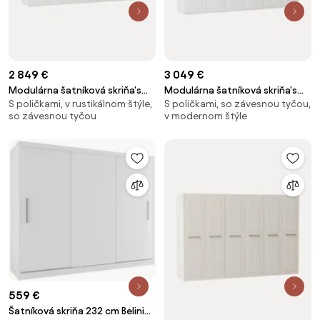
2 849 €
3 049 €
Modulárna šatníková skriňa's
Modulárna šatníková skriňa's
S poličkami, v rustikálnom štýle,
S poličkami, so závesnou tyčou,
krídlovými dverami Charlotte, Š
krídlovými dverami Charlotte, Š
so závesnou tyčou
v modernom štýle
300 cm, rôzne veľkosti
300 cm, rôzne veľkosti
559 €
Šatníková skriňa 232 cm Belini