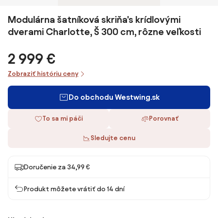
Modulárna šatníková skriňa's krídlovými
dverami Charlotte, Š 300 cm, rôzne veľkosti
2 999 €
Zobraziť históriu ceny
Do obchodu Westwing.sk
To sa mi páči
Porovnať
Sledujte cenu
Doručenie za 34,99 €
Produkt môžete vrátiť do 14 dní