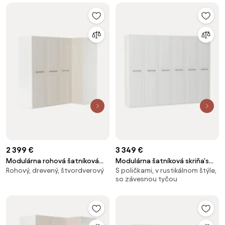
2 399 €
3 349 €
Modulárna rohová šatníková
Modulárna šatníková skriňa's
Rohový, drevený, štvordverový
S poličkami, v rustikálnom štýle,
skriňa Charlotte, Š 215 cm,
krídlovými dverami Charlotte, Š
so závesnou tyčou
rôzne veľkosti
300 cm, rôzne veľkosti