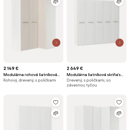
2 149 €
2 649 €
Modulárna rohová šatníková
Modulárna šatníková skriňa's
Rohový, drevený, s poličkami
Drevený, s poličkami, so
skriňa Charlotte, Š 165 cm,
krídlovými dverami Charlotte, Š
závesnou tyčou
rôzne veľkosti
300 cm, rôzne veľkosti