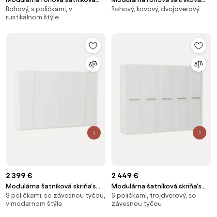
Rohový, s poličkami, v
Rohový, kovový, dvojdverový
skriňa Charlotte, Š 215 cm,
skriňa Charlotte, Š 115 cm
rustikálnom štýle
rôzne veľkosti
2 399 €
2 449 €
Modulárna šatníková skriňa's
Modulárna šatníková skriňa's
S poličkami, so závesnou tyčou,
S poličkami, trojdverový, so
krídlovými dverami Leon, Š 300
krídlovými dverami Charlotte, Š
v modernom štýle
závesnou tyčou
cm, rôzne veľkosti
300 cm, rôzne veľkosti