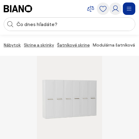
Preskočiť navigáciu, prejsť na obsah
Vstup pre vyhľadávanie
Preskočiť obsah, prejsť na pätu
Nábytok
Skrine a skrinky
Šatníkové skrine
Modulárna šatníková sk