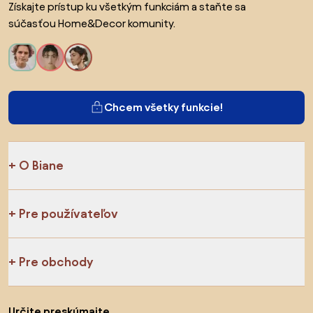
Získajte prístup ku všetkým funkciám a staňte sa
súčasťou Home&Decor komunity.
Chcem všetky funkcie!
O Biane
Pre používateľov
Pre obchody
Určite preskúmajte