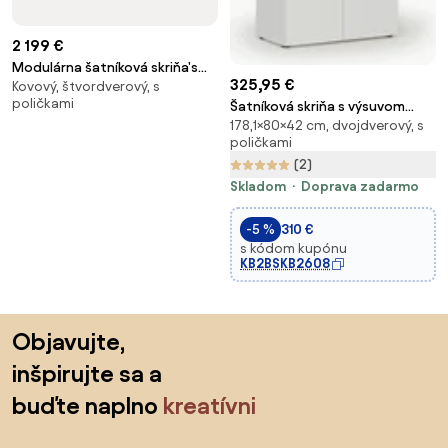
2 199 €
Modulárna šatníková skriňa's
325,95 €
Kovový, štvordverový, s
krídlovými dverami Charlotte, Š
poličkami
Šatníková skriňa s výsuvom
200 cm, rôzne veľkosti
178,1×80×42 cm, dvojdverový, s
PRIMO WHITE, 800 x 420 x 1781
poličkami
mm, biela
(2)
Skladom
Doprava zadarmo
-5 %
310 €
s kódom kupónu
KB2BSKB2608
Preskočiť pätu, prejsť na začiatok stránky
Objavujte,
inšpirujte sa a
buďte naplno
kreatívni