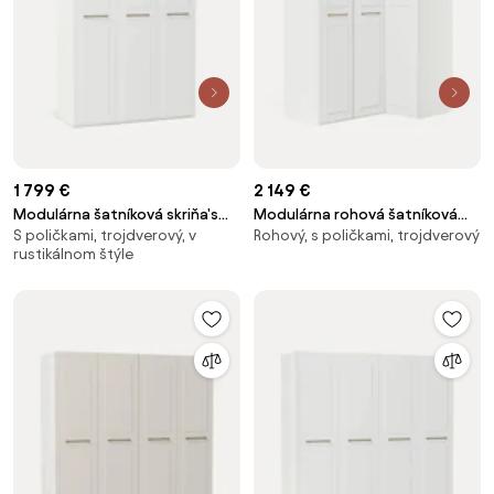
1 799 €
2 149 €
Modulárna šatníková skriňa's
Modulárna rohová šatníková
S poličkami, trojdverový, v
Rohový, s poličkami, trojdverový
krídlovými dverami Charlotte, Š
skriňa Charlotte, Š 165 cm,
rustikálnom štýle
150 cm, rôzne veľkosti
rôzne veľkosti