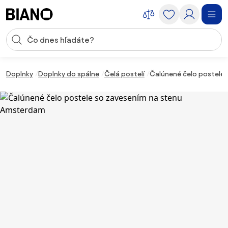
Preskočiť navigáciu, prejsť na obsah
Vstup pre vyhľadávanie
Preskočiť obsah, prejsť na pätu
Doplnky
Doplnky do spálne
Čelá postelí
Čalúnené čelo postele