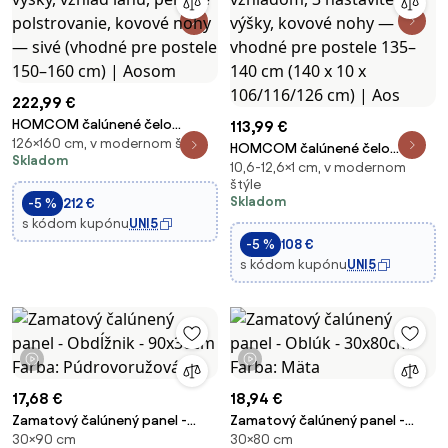
222,99 €
HOMCOM čalúnené čelo
113,99 €
126×160 cm, v modernom štýle
postele s 3 nastaveniami výšky,
HOMCOM čalúnené čelo
Skladom
vzhľad ľanu, penové
10,6-12,6×1 cm, v modernom
postele s velúrovým vzhľadom,
polstrovanie, kovové nohy —
štýle
3 nastaviteľné výšky, kovové
Skladom
-5 %
212 €
sivé (vhodné pre postele 150–
nohy — vhodné pre postele
s kódom kupónu
UNI5
160 cm) | Aosom
135–140 cm (140 x 10 x
-5 %
108 €
106/116/126 cm) | Aos
s kódom kupónu
UNI5
1 video
1 video
17,68 €
18,94 €
Zamatový čalúnený panel -
Zamatový čalúnený panel -
30×90 cm
30×80 cm
Obdĺžnik - 90x30cm Farba:
Oblúk - 30x80cm Farba: Mäta