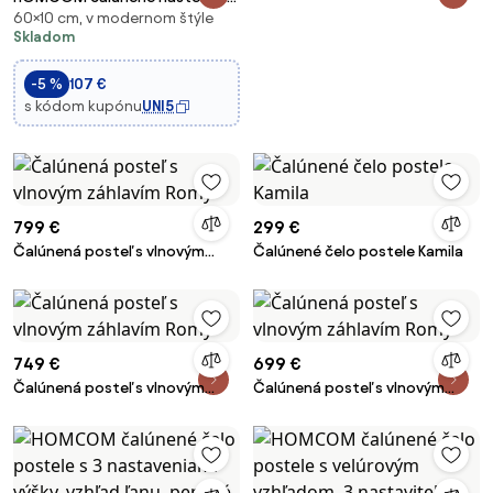
60×10 cm, v modernom štýle
čelo postele v režnom vzhľade,
Skladom
140 × 60 cm, krémové —
eukalyptový rám, jednoduché
-5 %
107 €
upevnenie | Aosom
s kódom kupónu
UNI5
799 €
299 €
Čalúnená posteľ s vlnovým
Čalúnené čelo postele Kamila
záhlavím Romy
749 €
699 €
Čalúnená posteľ s vlnovým
Čalúnená posteľ s vlnovým
záhlavím Romy
záhlavím Romy