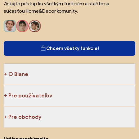
Získajte prístup ku všetkým funkciám a staňte sa
súčasťou Home&Decor komunity.
Chcem všetky funkcie!
O Biane
Pre používateľov
Pre obchody
Určite preskúmajte