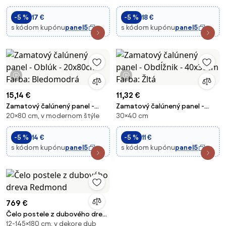
Púdrovoružová
-5 %
17 €
-5 %
18 €
s kódom kupónu
panel5
s kódom kupónu
panel5
1 video
1 video
15,14 €
11,32 €
Zamatový čalúnený panel -
Zamatový čalúnený panel -
20×80 cm, v modernom štýle
30×40 cm
Oblúk - 20x80cm Farba:
Obdĺžnik - 40x30cm Farba: Žltá
Bledomodrá
-5 %
14 €
-5 %
11 €
s kódom kupónu
panel5
s kódom kupónu
panel5
769 €
Čelo postele z dubového dreva
12-145×180 cm, v dekore dub
Redmond