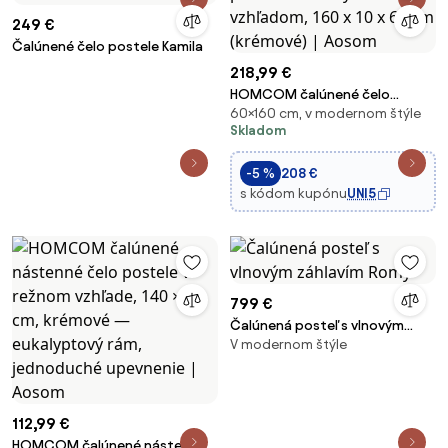
249 €
Čalúnené čelo postele Kamila
218,99 €
HOMCOM čalúnené čelo
60×160 cm, v modernom štýle
postele s ľanovým vzhľadom,
Skladom
160 x 10 x 60 cm (krémové) |
Aosom
-5 %
208 €
s kódom kupónu
UNI5
799 €
Čalúnená posteľ s vlnovým
V modernom štýle
záhlavím Romy
112,99 €
HOMCOM čalúnené nástenné