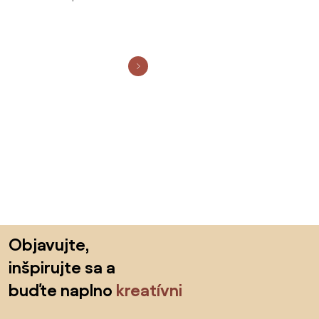
Preskočiť pätu, prejsť na začiatok stránky
Objavujte,
inšpirujte sa a
buďte naplno
kreatívni